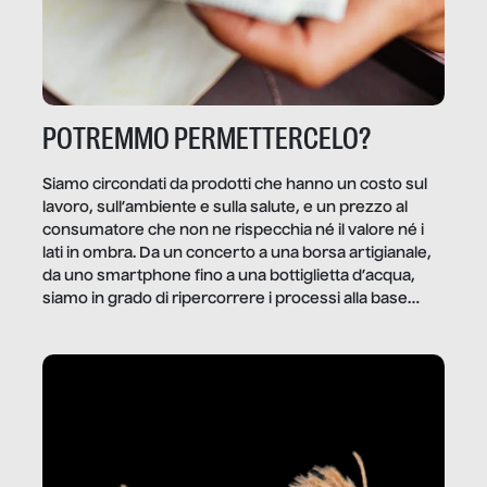
POTREMMO PERMETTERCELO?
Siamo circondati da prodotti che hanno un costo sul
lavoro, sull’ambiente e sulla salute, e un prezzo al
consumatore che non ne rispecchia né il valore né i
lati in ombra. Da un concerto a una borsa artigianale,
da uno smartphone fino a una bottiglietta d’acqua,
siamo in grado di ripercorrere i processi alla base
della produzione di ciò che diamo per scontato?
Questo reportage è un viaggio nel lavoro invisibile
dietro gli oggetti e i servizi che fanno la nostra vita
quotidiana.