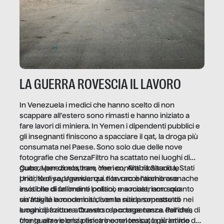
LA GUERRA ROVESCIA IL LAVORO
In Venezuela i medici che hanno scelto di non
scappare all’estero sono rimasti e hanno iniziato a
fare lavori di miniera. In Yemen i dipendenti pubblici e
gli insegnanti finiscono a spacciare il qat, la droga più
consumata nel Paese. Sono solo due delle nove
fotografie che SenzaFiltro ha scattato nei luoghi di
guerra per dimostrare che i conflitti ribaltano le
Cuba, Venezuela, Iran, Yemen, Arabia Saudita, Stati
priorità di sopravvivenza. Il lavoro è l’architrave
Uniti, Kenya, Uganda: qui non raccontiamo cronache
invisibile di un ordine politico e sociale, non solo
esotiche di fallimenti lontani, ma mostriamo quanto
un’attività economica: diventa nitida soprattutto nei
sia fragile la modernità, con le sue promesse di
luoghi di frattura. Questo reportage nasce dall’idea
emancipazione attraverso la competenza. Perché, di
che guerre e crisi penetrino nel tessuto più intimo
fronte alla violenza fisica o economica, la piramide del