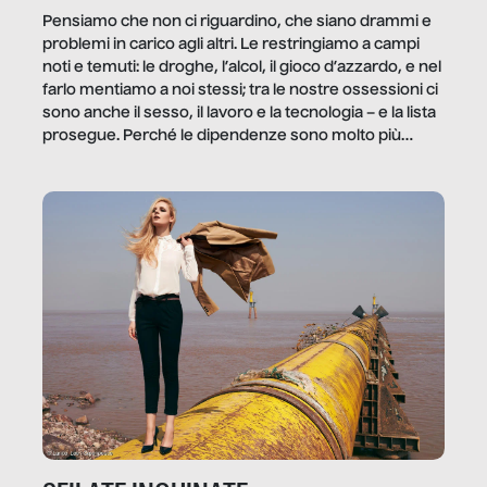
Pensiamo che non ci riguardino, che siano drammi e
problemi in carico agli altri. Le restringiamo a campi
noti e temuti: le droghe, l’alcol, il gioco d’azzardo, e nel
farlo mentiamo a noi stessi; tra le nostre ossessioni ci
sono anche il sesso, il lavoro e la tecnologia – e la lista
prosegue. Perché le dipendenze sono molto più
diffuse e subdole di quanto saremmo disposti ad
ammettere, e per ogni vittima c’è qualcuno che ne
trae un guadagno. In questo reportage vediamo
quale e come.