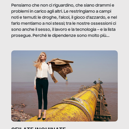
Pensiamo che non ci riguardino, che siano drammi e
problemi in carico agli altri. Le restringiamo a campi
noti e temuti: le droghe, l’alcol, il gioco d’azzardo, e nel
farlo mentiamo a noi stessi; tra le nostre ossessioni ci
sono anche il sesso, il lavoro e la tecnologia – e la lista
prosegue. Perché le dipendenze sono molto più
diffuse e subdole di quanto saremmo disposti ad
ammettere, e per ogni vittima c’è qualcuno che ne
trae un guadagno. In questo reportage vediamo
quale e come.