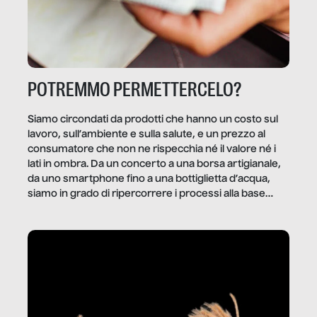
POTREMMO PERMETTERCELO?
Siamo circondati da prodotti che hanno un costo sul
lavoro, sull’ambiente e sulla salute, e un prezzo al
consumatore che non ne rispecchia né il valore né i
lati in ombra. Da un concerto a una borsa artigianale,
da uno smartphone fino a una bottiglietta d’acqua,
siamo in grado di ripercorrere i processi alla base
della produzione di ciò che diamo per scontato?
Questo reportage è un viaggio nel lavoro invisibile
dietro gli oggetti e i servizi che fanno la nostra vita
quotidiana.