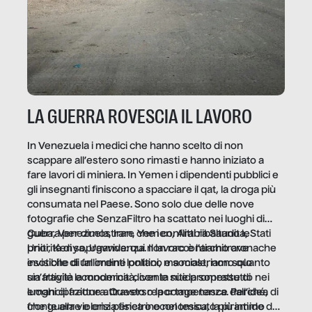
LA GUERRA ROVESCIA IL LAVORO
In Venezuela i medici che hanno scelto di non
scappare all’estero sono rimasti e hanno iniziato a
fare lavori di miniera. In Yemen i dipendenti pubblici e
gli insegnanti finiscono a spacciare il qat, la droga più
consumata nel Paese. Sono solo due delle nove
fotografie che SenzaFiltro ha scattato nei luoghi di
guerra per dimostrare che i conflitti ribaltano le
Cuba, Venezuela, Iran, Yemen, Arabia Saudita, Stati
priorità di sopravvivenza. Il lavoro è l’architrave
Uniti, Kenya, Uganda: qui non raccontiamo cronache
invisibile di un ordine politico e sociale, non solo
esotiche di fallimenti lontani, ma mostriamo quanto
un’attività economica: diventa nitida soprattutto nei
sia fragile la modernità, con le sue promesse di
luoghi di frattura. Questo reportage nasce dall’idea
emancipazione attraverso la competenza. Perché, di
che guerre e crisi penetrino nel tessuto più intimo
fronte alla violenza fisica o economica, la piramide del