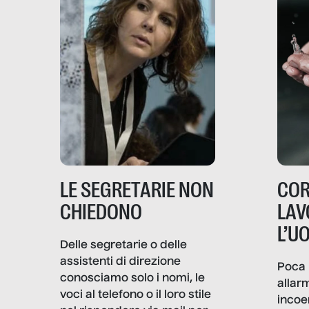
LE SEGRETARIE NON
COR
CHIEDONO
LAV
L’U
Delle segretarie o delle
assistenti di direzione
Poca 
conosciamo solo i nomi, le
allar
voci al telefono o il loro stile
incoe