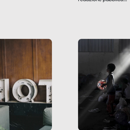
redazione pubblica
amo rispondere è:
dati, storie, interviste
mmo ancora scrivere
che raccontano come
ma, da adulti? Ecco le
stanno davvero le cos
te, nelle loro prove.
dove mancano davve
risorse. Sono la giustiz
la sanità, la ristorazion
la scuola, le fabbriche
la pubblica
amministrazione, l’edil
il sociale.