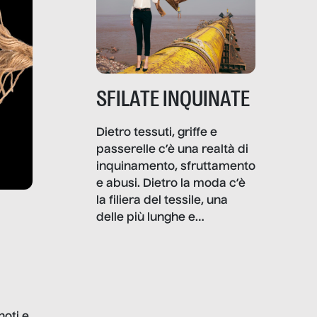
SFILATE INQUINATE
Dietro tessuti, griffe e
passerelle c’è una realtà di
inquinamento, sfruttamento
e abusi. Dietro la moda c’è
la filiera del tessile, una
delle più lunghe e
impattanti dal punto di vista
sociale e ambientale. In
questo reportage mettiamo
in luce le gravi
problematiche del settore e