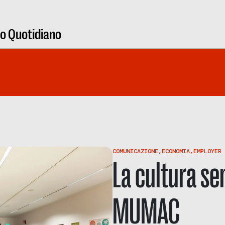
ro Quotidiano
COMUNICAZIONE
,
ECONOMIA
,
EMPLOYER 
La cultura se
MUMAC