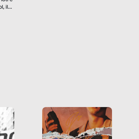
noti e
la malafede dei grandi
, il
marchi.
farlo
tra le
ono
o e la
o più
uanto
he ne
questo
ale e