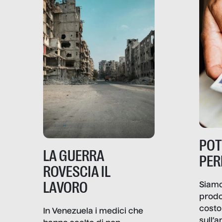
PO
LA GUERRA
PER
ROVESCIA IL
LAVORO
Siamo
prodo
costo 
In Venezuela i medici che
sull’a