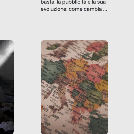
basta, la pubblicità e la sua
, infografiche
evoluzione: come cambia il
filo rosso che dalle aziende
e e
porta ai clienti. Ne usciremo
ro
davvero migliori, sotto
ia,
questo punto di vista?
e,
,
izia,