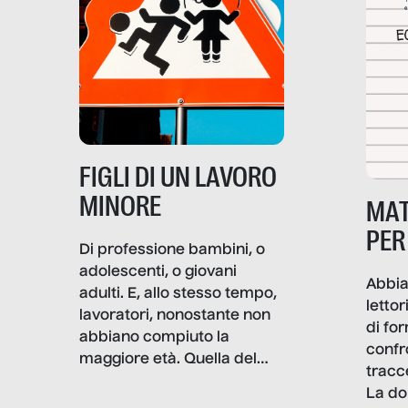
frattura. Questo reportage
gravità.
nasce dall’idea che guerre
e crisi penetrino nel tessuto
più intimo delle società per
alterarne le molecole
professionali – e, attraverso
esse, il senso stesso della
dignità.
FIGLI DI UN LAVORO
MINORE
MAT
PER
Di professione bambini, o
adolescenti, o giovani
Abbia
adulti. E, allo stesso tempo,
lettor
lavoratori, nonostante non
di fo
abbiano compiuto la
confr
maggiore età. Quella del
tracc
lavoro minorile è una piaga
La do
con pesanti effetti