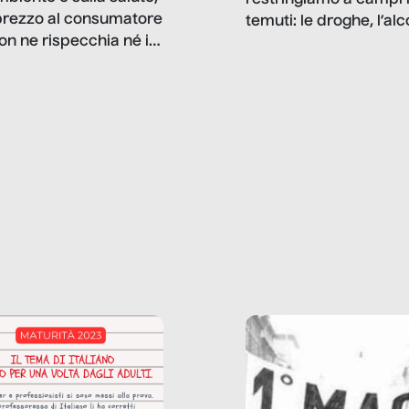
restringiamo a campi 
prezzo al consumatore
temuti: le droghe, l’alcol
on ne rispecchia né il
gioco d’azzardo, e nel 
 né i lati in ombra. Da
mentiamo a noi stessi; 
ncerto a una borsa
nostre ossessioni ci s
ianale, da uno
anche il sesso, il lavor
phone fino a una
tecnologia – e la lista
glietta d’acqua, siamo
prosegue. Perché le
do di ripercorrere i
dipendenze sono molt
ssi alla base della
diffuse e subdole di q
zione di ciò che
saremmo disposti ad
 per scontato?
ammettere, e per ogni
o reportage è un
vittima c’è qualcuno c
o nel lavoro invisibile
trae un guadagno. In 
 gli oggetti e i servizi
reportage vediamo qu
anno la nostra vita
come.
diana.