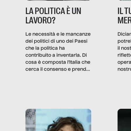
IL 
LA POLITICA È UN
MER
LAVORO?
Dicia
Le necessità e le mancanze
potre
dei politici di uno dei Paesi
il no
che la politica ha
rifle
contribuito a inventarla. Di
opera
cosa è composta l’Italia che
nostr
cerca il consenso e prende
concr
le decisioni?