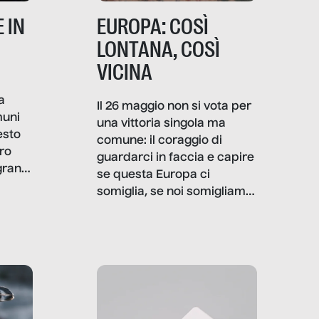
 IN
EUROPA: COSÌ
LONTANA, COSÌ
VICINA
a
Il 26 maggio non si vota per
muni
una vittoria singola ma
esto
comune: il coraggio di
ro
guardarci in faccia e capire
granti
se questa Europa ci
i di
somiglia, se noi somigliamo
cia,
a lei. Per provare a
rispondere, SenzaFiltro ha
do
indagato il mestiere della
ci
politica italiana ed europea,
che lingua parla e che
strumenti usa, come
comunica, quanto vale […]