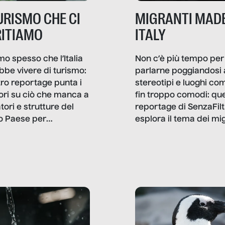
TURISMO CHE CI
MIGRANTI MADE
ITIAMO
ITALY
mo spesso che l’Italia
Non c’è più tempo per
bbe vivere di turismo:
parlarne poggiandosi 
stro reportage punta i
stereotipi e luoghi co
ttori su ciò che manca a
fin troppo comodi: qu
tori e strutture del
reportage di SenzaFilt
o Paese per
esplora il tema dei mi
etizzarlo.
sotto i molteplici profil
cui non arriva mai trac
compreso quello degli
immigrati che – quan
possono – addirittura 
ripensano.