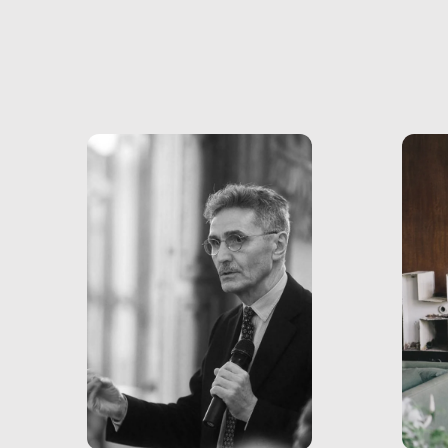
volev
psicologici e sociali, ed è
sapre
più vicina di quanto si pensi:
un te
non esiste solo nel Terzo
rispos
mondo, ma anche in Italia,
dove coinvolge 336.000
minori. […]