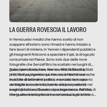
LA GUERRA ROVESCIA IL LAVORO
In Venezuela i medici che hanno scelto di non
scappare all’estero sono rimasti e hanno iniziato a
fare lavori di miniera. In Yemen i dipendenti pubblici e
gli insegnanti finiscono a spacciare il qat, la droga più
consumata nel Paese. Sono solo due delle nove
fotografie che SenzaFiltro ha scattato nei luoghi di
guerra per dimostrare che i conflitti ribaltano le
Cuba, Venezuela, Iran, Yemen, Arabia Saudita, Stati
priorità di sopravvivenza. Il lavoro è l’architrave
Uniti, Kenya, Uganda: qui non raccontiamo cronache
invisibile di un ordine politico e sociale, non solo
esotiche di fallimenti lontani, ma mostriamo quanto
un’attività economica: diventa nitida soprattutto nei
sia fragile la modernità, con le sue promesse di
luoghi di frattura. Questo reportage nasce dall’idea
emancipazione attraverso la competenza. Perché, di
che guerre e crisi penetrino nel tessuto più intimo
fronte alla violenza fisica o economica, la piramide del
delle società per alterarne le molecole professionali –
lavoro rovescia la sua gravità.
e, attraverso esse, il senso stesso della dignità.