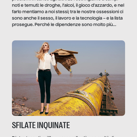
noti e temuti: le droghe, l’alcol, il gioco d’azzardo, e nel
farlo mentiamo a noi stessi; tra le nostre ossessioni ci
sono anche il sesso, il lavoro e la tecnologia – e la lista
prosegue. Perché le dipendenze sono molto più
diffuse e subdole di quanto saremmo disposti ad
ammettere, e per ogni vittima c’è qualcuno che ne
trae un guadagno. In questo reportage vediamo
quale e come.
SFILATE INQUINATE