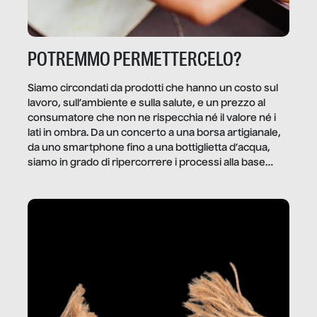
POTREMMO PERMETTERCELO?
Siamo circondati da prodotti che hanno un costo sul
lavoro, sull’ambiente e sulla salute, e un prezzo al
consumatore che non ne rispecchia né il valore né i
lati in ombra. Da un concerto a una borsa artigianale,
da uno smartphone fino a una bottiglietta d’acqua,
siamo in grado di ripercorrere i processi alla base
della produzione di ciò che diamo per scontato?
Questo reportage è un viaggio nel lavoro invisibile
dietro gli oggetti e i servizi che fanno la nostra vita
quotidiana.