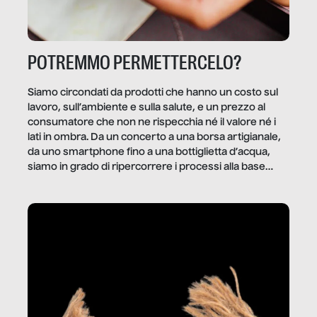
POTREMMO PERMETTERCELO?
Siamo circondati da prodotti che hanno un costo sul
lavoro, sull’ambiente e sulla salute, e un prezzo al
consumatore che non ne rispecchia né il valore né i
lati in ombra. Da un concerto a una borsa artigianale,
da uno smartphone fino a una bottiglietta d’acqua,
siamo in grado di ripercorrere i processi alla base
della produzione di ciò che diamo per scontato?
Questo reportage è un viaggio nel lavoro invisibile
dietro gli oggetti e i servizi che fanno la nostra vita
quotidiana.