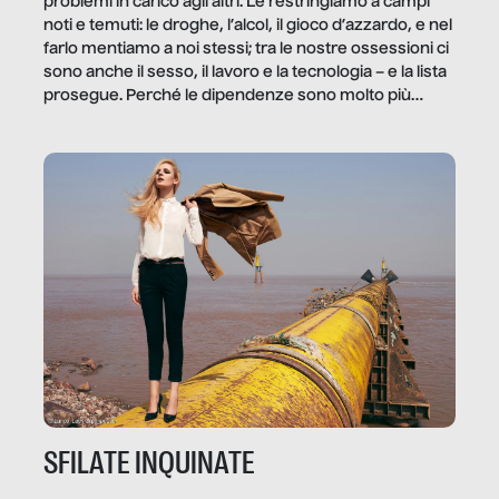
problemi in carico agli altri. Le restringiamo a campi
noti e temuti: le droghe, l’alcol, il gioco d’azzardo, e nel
farlo mentiamo a noi stessi; tra le nostre ossessioni ci
sono anche il sesso, il lavoro e la tecnologia – e la lista
prosegue. Perché le dipendenze sono molto più
diffuse e subdole di quanto saremmo disposti ad
ammettere, e per ogni vittima c’è qualcuno che ne
trae un guadagno. In questo reportage vediamo
quale e come.
SFILATE INQUINATE