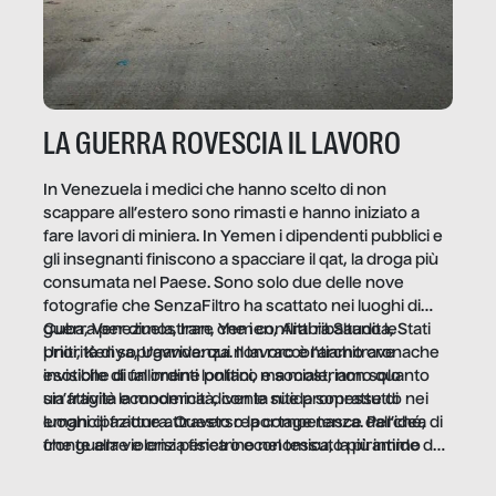
LA GUERRA ROVESCIA IL LAVORO
In Venezuela i medici che hanno scelto di non
scappare all’estero sono rimasti e hanno iniziato a
fare lavori di miniera. In Yemen i dipendenti pubblici e
gli insegnanti finiscono a spacciare il qat, la droga più
consumata nel Paese. Sono solo due delle nove
fotografie che SenzaFiltro ha scattato nei luoghi di
guerra per dimostrare che i conflitti ribaltano le
Cuba, Venezuela, Iran, Yemen, Arabia Saudita, Stati
priorità di sopravvivenza. Il lavoro è l’architrave
Uniti, Kenya, Uganda: qui non raccontiamo cronache
invisibile di un ordine politico e sociale, non solo
esotiche di fallimenti lontani, ma mostriamo quanto
un’attività economica: diventa nitida soprattutto nei
sia fragile la modernità, con le sue promesse di
luoghi di frattura. Questo reportage nasce dall’idea
emancipazione attraverso la competenza. Perché, di
che guerre e crisi penetrino nel tessuto più intimo
fronte alla violenza fisica o economica, la piramide del
delle società per alterarne le molecole professionali –
lavoro rovescia la sua gravità.
e, attraverso esse, il senso stesso della dignità.