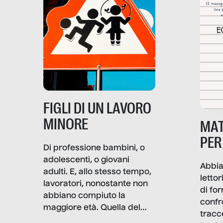
soprattutto nei luoghi di
lavoro rovescia la sua
frattura. Questo reportage
gravità.
nasce dall’idea che guerre
e crisi penetrino nel tessuto
più intimo delle società per
alterarne le molecole
professionali – e, attraverso
esse, il senso stesso della
dignità.
FIGLI DI UN LAVORO
MINORE
MAT
PER
Di professione bambini, o
adolescenti, o giovani
Abbia
adulti. E, allo stesso tempo,
lettor
lavoratori, nonostante non
di fo
abbiano compiuto la
confr
maggiore età. Quella del
tracc
lavoro minorile è una piaga