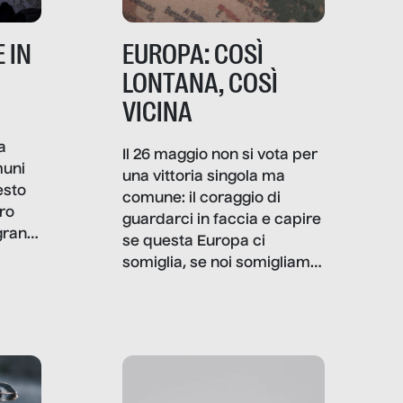
 IN
EUROPA: COSÌ
LONTANA, COSÌ
VICINA
a
Il 26 maggio non si vota per
muni
una vittoria singola ma
esto
comune: il coraggio di
ro
guardarci in faccia e capire
granti
se questa Europa ci
i di
somiglia, se noi somigliamo
cia,
a lei. Per provare a
rispondere, SenzaFiltro ha
do
indagato il mestiere della
ci
politica italiana ed europea,
che lingua parla e che
strumenti usa, come