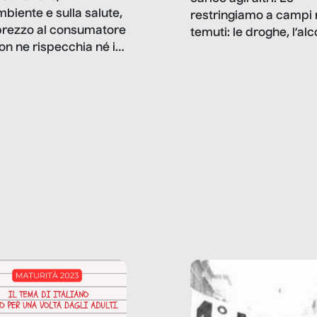
mbiente e sulla salute,
restringiamo a campi 
prezzo al consumatore
temuti: le droghe, l’alcol
on ne rispecchia né il
gioco d’azzardo, e nel 
 né i lati in ombra. Da
mentiamo a noi stessi; 
ncerto a una borsa
nostre ossessioni ci s
ianale, da uno
anche il sesso, il lavor
phone fino a una
tecnologia – e la lista
glietta d’acqua, siamo
prosegue. Perché le
do di ripercorrere i
dipendenze sono molt
ssi alla base della
diffuse e subdole di q
zione di ciò che
saremmo disposti ad
 per scontato?
ammettere, e per ogni
o reportage è un
vittima c’è qualcuno c
o nel lavoro invisibile
trae un guadagno. In 
 gli oggetti e i servizi
reportage vediamo qu
anno la nostra vita
come.
diana.