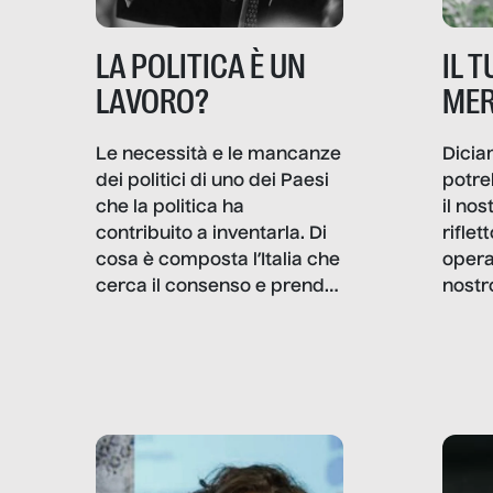
IL 
LA POLITICA È UN
MER
LAVORO?
Dicia
Le necessità e le mancanze
potre
dei politici di uno dei Paesi
il no
che la politica ha
rifle
contribuito a inventarla. Di
opera
cosa è composta l’Italia che
nostr
cerca il consenso e prende
concr
le decisioni?