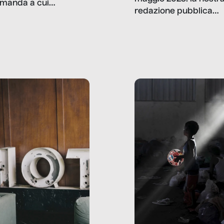
manda a cui
redazione pubblica
amo rispondere è:
dati, storie, interviste
mmo ancora scrivere
che raccontano come
ma, da adulti? Ecco le
stanno davvero le cos
te, nelle loro prove.
dove mancano davve
risorse. Sono la giustiz
la sanità, la ristorazion
la scuola, le fabbriche
la pubblica
amministrazione, l’edil
il sociale.