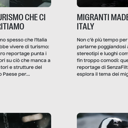
TURISMO CHE CI
MIGRANTI MADE
ITIAMO
ITALY
mo spesso che l’Italia
Non c’è più tempo per
bbe vivere di turismo:
parlarne poggiandosi 
stro reportage punta i
stereotipi e luoghi co
ttori su ciò che manca a
fin troppo comodi: qu
tori e strutture del
reportage di SenzaFilt
o Paese per
esplora il tema dei mi
etizzarlo.
sotto i molteplici profil
cui non arriva mai trac
compreso quello degli
immigrati che – quan
possono – addirittura 
ripensano.