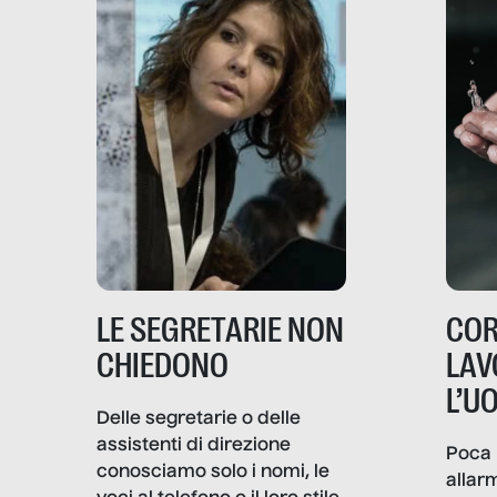
LE SEGRETARIE NON
COR
CHIEDONO
LAV
L’U
Delle segretarie o delle
assistenti di direzione
Poca 
conosciamo solo i nomi, le
allar