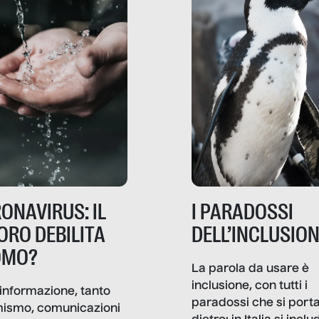
ONAVIRUS: IL
I PARADOSSI
ORO DEBILITA
DELL’INCLUSIO
OMO?
La parola da usare è
inclusione, con tutti i
informazione, tanto
paradossi che si port
mismo, comunicazioni