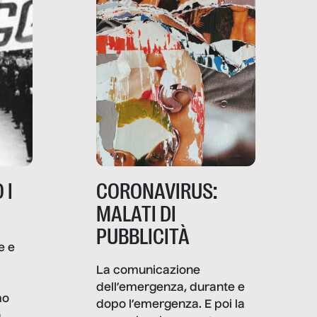
 I
CORONAVIRUS:
MALATI DI
PUBBLICITÀ
e e
i
La comunicazione
dell’emergenza, durante e
mo
dopo l’emergenza. E poi la
a