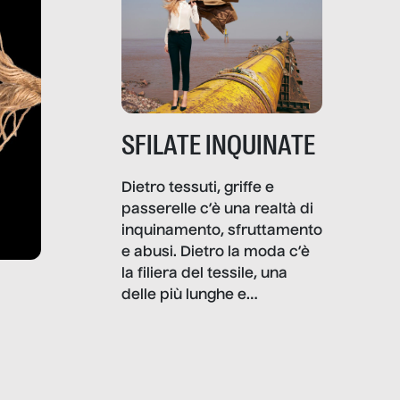
SFILATE INQUINATE
Dietro tessuti, griffe e
passerelle c’è una realtà di
inquinamento, sfruttamento
e abusi. Dietro la moda c’è
la filiera del tessile, una
delle più lunghe e
impattanti dal punto di vista
sociale e ambientale. In
questo reportage mettiamo
in luce le gravi