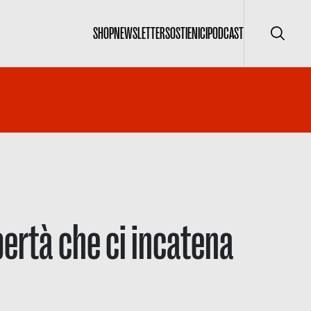
SHOP
NEWSLETTER
SOSTIENICI
PODCAST
Cerca
ibertà che ci incatena