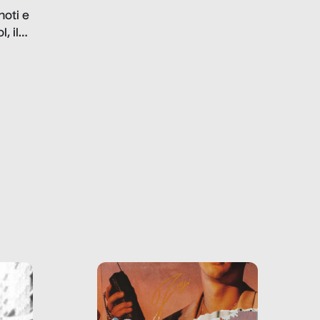
problematiche del settore e
noti e
la malafede dei grandi
, il
marchi.
farlo
tra le
ono
o e la
o più
uanto
he ne
questo
ale e