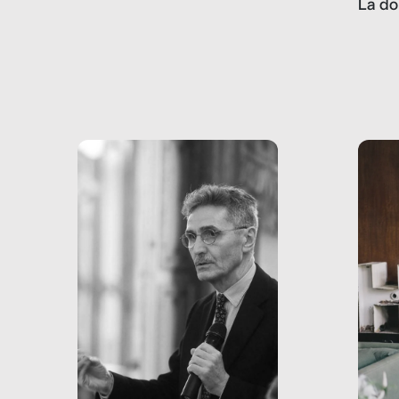
La do
con pesanti effetti
volev
psicologici e sociali, ed è
sapre
più vicina di quanto si pensi:
un te
non esiste solo nel Terzo
rispos
mondo, ma anche in Italia,
dove coinvolge 336.000
minori. […]