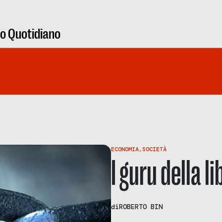
ro Quotidiano
ECONOMIA
,
SOCIETÀ
I guru della l
di
ROBERTO BIN