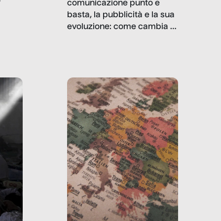
comunicazione punto e
basta, la pubblicità e la sua
, infografiche
evoluzione: come cambia il
filo rosso che dalle aziende
e e
porta ai clienti. Ne usciremo
ro
davvero migliori, sotto
ia,
questo punto di vista?
e,
,
izia,