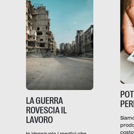
PO
LA GUERRA
PER
ROVESCIA IL
LAVORO
Siamo
prodo
costo 