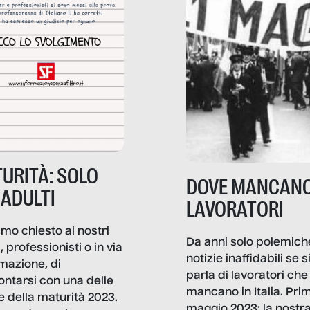
URITÀ: SOLO
DOVE MANCANO
 ADULTI
LAVORATORI
mo chiesto ai nostri
Da anni solo polemich
i, professionisti o in via
notizie inaffidabili se s
rmazione, di
parla di lavoratori che
ontarsi con una delle
mancano in Italia. Pri
e della maturità 2023.
maggio 2023: la nostr