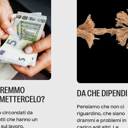
TREMMO
DA CHE DIPENDI
METTERCELO?
Pensiamo che non ci
 circondati da
riguardino, che siano
tti che hanno un
drammi e problemi in
sul lavoro,
carico agli altri. Le