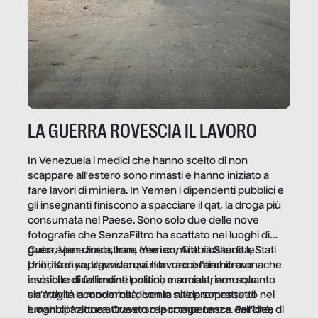
LA GUERRA ROVESCIA IL LAVORO
In Venezuela i medici che hanno scelto di non
scappare all’estero sono rimasti e hanno iniziato a
fare lavori di miniera. In Yemen i dipendenti pubblici e
gli insegnanti finiscono a spacciare il qat, la droga più
consumata nel Paese. Sono solo due delle nove
fotografie che SenzaFiltro ha scattato nei luoghi di
guerra per dimostrare che i conflitti ribaltano le
Cuba, Venezuela, Iran, Yemen, Arabia Saudita, Stati
priorità di sopravvivenza. Il lavoro è l’architrave
Uniti, Kenya, Uganda: qui non raccontiamo cronache
invisibile di un ordine politico e sociale, non solo
esotiche di fallimenti lontani, ma mostriamo quanto
un’attività economica: diventa nitida soprattutto nei
sia fragile la modernità, con le sue promesse di
luoghi di frattura. Questo reportage nasce dall’idea
emancipazione attraverso la competenza. Perché, di