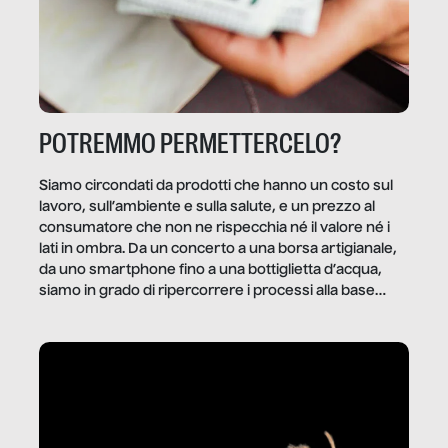
POTREMMO PERMETTERCELO?
Siamo circondati da prodotti che hanno un costo sul
lavoro, sull’ambiente e sulla salute, e un prezzo al
consumatore che non ne rispecchia né il valore né i
lati in ombra. Da un concerto a una borsa artigianale,
da uno smartphone fino a una bottiglietta d’acqua,
siamo in grado di ripercorrere i processi alla base
della produzione di ciò che diamo per scontato?
Questo reportage è un viaggio nel lavoro invisibile
dietro gli oggetti e i servizi che fanno la nostra vita
quotidiana.