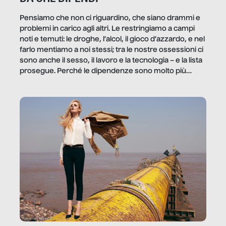
Pensiamo che non ci riguardino, che siano drammi e
problemi in carico agli altri. Le restringiamo a campi
noti e temuti: le droghe, l’alcol, il gioco d’azzardo, e nel
farlo mentiamo a noi stessi; tra le nostre ossessioni ci
sono anche il sesso, il lavoro e la tecnologia – e la lista
prosegue. Perché le dipendenze sono molto più
diffuse e subdole di quanto saremmo disposti ad
ammettere, e per ogni vittima c’è qualcuno che ne
trae un guadagno. In questo reportage vediamo
quale e come.