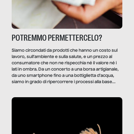
POTREMMO PERMETTERCELO?
Siamo circondati da prodotti che hanno un costo sul
lavoro, sull’ambiente e sulla salute, e un prezzo al
consumatore che non ne rispecchia né il valore né i
lati in ombra. Da un concerto a una borsa artigianale,
da uno smartphone fino a una bottiglietta d’acqua,
siamo in grado di ripercorrere i processi alla base
della produzione di ciò che diamo per scontato?
Questo reportage è un viaggio nel lavoro invisibile
dietro gli oggetti e i servizi che fanno la nostra vita
quotidiana.