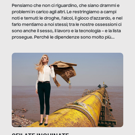
Pensiamo che non ci riguardino, che siano drammi e
problemi in carico agli altri. Le restringiamo a campi
noti e temuti: le droghe, l’alcol, il gioco d’azzardo, e nel
farlo mentiamo a noi stessi; tra le nostre ossessioni ci
sono anche il sesso, il lavoro e la tecnologia – e la lista
prosegue. Perché le dipendenze sono molto più
diffuse e subdole di quanto saremmo disposti ad
ammettere, e per ogni vittima c’è qualcuno che ne
trae un guadagno. In questo reportage vediamo
quale e come.