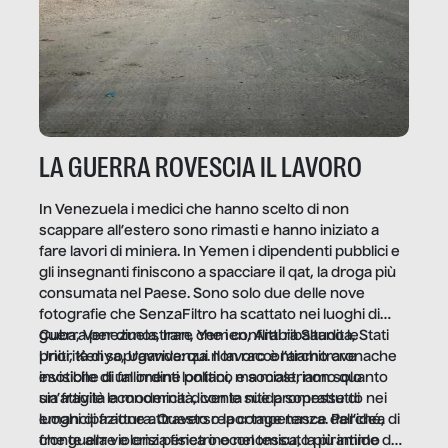
LA GUERRA ROVESCIA IL LAVORO
In Venezuela i medici che hanno scelto di non
scappare all’estero sono rimasti e hanno iniziato a
fare lavori di miniera. In Yemen i dipendenti pubblici e
gli insegnanti finiscono a spacciare il qat, la droga più
consumata nel Paese. Sono solo due delle nove
fotografie che SenzaFiltro ha scattato nei luoghi di
guerra per dimostrare che i conflitti ribaltano le
Cuba, Venezuela, Iran, Yemen, Arabia Saudita, Stati
priorità di sopravvivenza. Il lavoro è l’architrave
Uniti, Kenya, Uganda: qui non raccontiamo cronache
invisibile di un ordine politico e sociale, non solo
esotiche di fallimenti lontani, ma mostriamo quanto
un’attività economica: diventa nitida soprattutto nei
sia fragile la modernità, con le sue promesse di
luoghi di frattura. Questo reportage nasce dall’idea
emancipazione attraverso la competenza. Perché, di
che guerre e crisi penetrino nel tessuto più intimo
fronte alla violenza fisica o economica, la piramide del