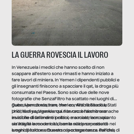
LA GUERRA ROVESCIA IL LAVORO
In Venezuela i medici che hanno scelto di non
scappare all’estero sono rimasti e hanno iniziato a
fare lavori di miniera. In Yemen i dipendenti pubblici e
gli insegnanti finiscono a spacciare il qat, la droga più
consumata nel Paese. Sono solo due delle nove
fotografie che SenzaFiltro ha scattato nei luoghi di
guerra per dimostrare che i conflitti ribaltano le
Cuba, Venezuela, Iran, Yemen, Arabia Saudita, Stati
priorità di sopravvivenza. Il lavoro è l’architrave
Uniti, Kenya, Uganda: qui non raccontiamo cronache
invisibile di un ordine politico e sociale, non solo
esotiche di fallimenti lontani, ma mostriamo quanto
un’attività economica: diventa nitida soprattutto nei
sia fragile la modernità, con le sue promesse di
luoghi di frattura. Questo reportage nasce dall’idea
emancipazione attraverso la competenza. Perché, di