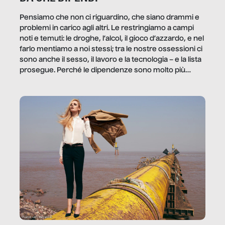
Pensiamo che non ci riguardino, che siano drammi e
problemi in carico agli altri. Le restringiamo a campi
noti e temuti: le droghe, l’alcol, il gioco d’azzardo, e nel
farlo mentiamo a noi stessi; tra le nostre ossessioni ci
sono anche il sesso, il lavoro e la tecnologia – e la lista
prosegue. Perché le dipendenze sono molto più
diffuse e subdole di quanto saremmo disposti ad
ammettere, e per ogni vittima c’è qualcuno che ne
trae un guadagno. In questo reportage vediamo
quale e come.