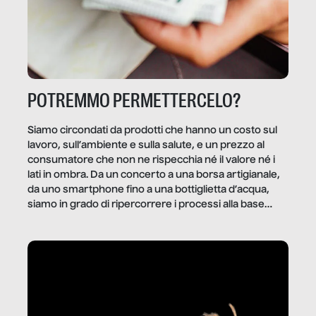
POTREMMO PERMETTERCELO?
Siamo circondati da prodotti che hanno un costo sul
lavoro, sull’ambiente e sulla salute, e un prezzo al
consumatore che non ne rispecchia né il valore né i
lati in ombra. Da un concerto a una borsa artigianale,
da uno smartphone fino a una bottiglietta d’acqua,
siamo in grado di ripercorrere i processi alla base
della produzione di ciò che diamo per scontato?
Questo reportage è un viaggio nel lavoro invisibile
dietro gli oggetti e i servizi che fanno la nostra vita
quotidiana.