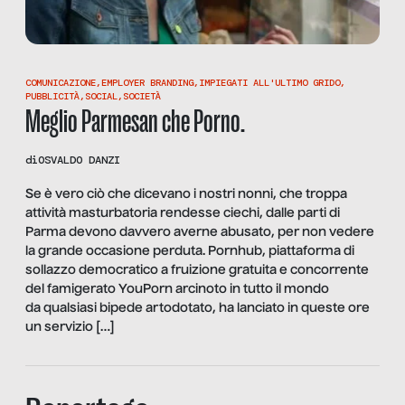
COMUNICAZIONE
,
EMPLOYER BRANDING
,
IMPIEGATI ALL'ULTIMO GRIDO
,
PUBBLICITÀ
,
SOCIAL
,
SOCIETÀ
Meglio Parmesan che Porno.
di
OSVALDO DANZI
Se è vero ciò che dicevano i nostri nonni, che troppa
attività masturbatoria rendesse ciechi, dalle parti di
Parma devono davvero averne abusato, per non vedere
la grande occasione perduta. Pornhub, piattaforma di
sollazzo democratico a fruizione gratuita e concorrente
del famigerato YouPorn arcinoto in tutto il mondo
da qualsiasi bipede artodotato, ha lanciato in queste ore
un servizio […]