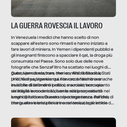
LA GUERRA ROVESCIA IL LAVORO
In Venezuela i medici che hanno scelto di non
scappare all’estero sono rimasti e hanno iniziato a
fare lavori di miniera. In Yemen i dipendenti pubblici e
gli insegnanti finiscono a spacciare il qat, la droga più
consumata nel Paese. Sono solo due delle nove
fotografie che SenzaFiltro ha scattato nei luoghi di
guerra per dimostrare che i conflitti ribaltano le
Cuba, Venezuela, Iran, Yemen, Arabia Saudita, Stati
priorità di sopravvivenza. Il lavoro è l’architrave
Uniti, Kenya, Uganda: qui non raccontiamo cronache
invisibile di un ordine politico e sociale, non solo
esotiche di fallimenti lontani, ma mostriamo quanto
un’attività economica: diventa nitida soprattutto nei
sia fragile la modernità, con le sue promesse di
luoghi di frattura. Questo reportage nasce dall’idea
emancipazione attraverso la competenza. Perché, di
che guerre e crisi penetrino nel tessuto più intimo
fronte alla violenza fisica o economica, la piramide del
delle società per alterarne le molecole professionali –
lavoro rovescia la sua gravità.
e, attraverso esse, il senso stesso della dignità.