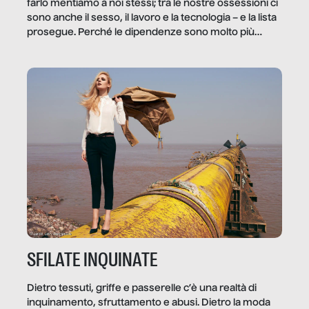
farlo mentiamo a noi stessi; tra le nostre ossessioni ci
sono anche il sesso, il lavoro e la tecnologia – e la lista
prosegue. Perché le dipendenze sono molto più
diffuse e subdole di quanto saremmo disposti ad
ammettere, e per ogni vittima c’è qualcuno che ne
trae un guadagno. In questo reportage vediamo
quale e come.
SFILATE INQUINATE
Dietro tessuti, griffe e passerelle c’è una realtà di
inquinamento, sfruttamento e abusi. Dietro la moda