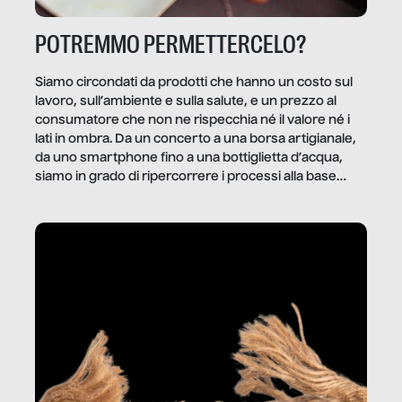
POTREMMO PERMETTERCELO?
Siamo circondati da prodotti che hanno un costo sul
lavoro, sull’ambiente e sulla salute, e un prezzo al
consumatore che non ne rispecchia né il valore né i
lati in ombra. Da un concerto a una borsa artigianale,
da uno smartphone fino a una bottiglietta d’acqua,
siamo in grado di ripercorrere i processi alla base
della produzione di ciò che diamo per scontato?
Questo reportage è un viaggio nel lavoro invisibile
dietro gli oggetti e i servizi che fanno la nostra vita
quotidiana.