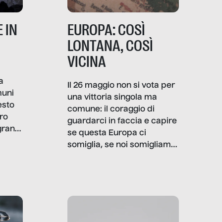
 IN
EUROPA: COSÌ
LONTANA, COSÌ
VICINA
a
Il 26 maggio non si vota per
muni
una vittoria singola ma
esto
comune: il coraggio di
ro
guardarci in faccia e capire
granti
se questa Europa ci
i di
somiglia, se noi somigliamo
cia,
a lei. Per provare a
rispondere, SenzaFiltro ha
do
indagato il mestiere della
ci
politica italiana ed europea,
che lingua parla e che
strumenti usa, come