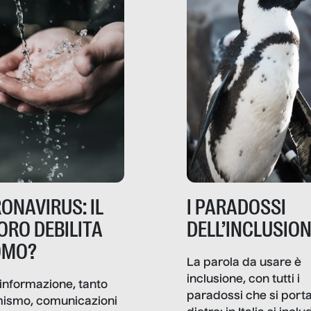
ONAVIRUS: IL
I PARADOSSI
ORO DEBILITA
DELL’INCLUSIO
OMO?
La parola da usare è
inclusione, con tutti i
informazione, tanto
paradossi che si port
mismo, comunicazioni