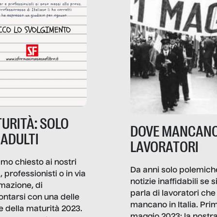
URITÀ: SOLO
DOVE MANCANO
 ADULTI
LAVORATORI
mo chiesto ai nostri
Da anni solo polemich
i, professionisti o in via
notizie inaffidabili se s
rmazione, di
parla di lavoratori che
ontarsi con una delle
mancano in Italia. Pri
e della maturità 2023.
maggio 2023: la nostr