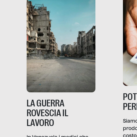
PO
LA GUERRA
PER
ROVESCIA IL
LAVORO
Siamo
prodo
costo 