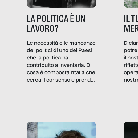
IL 
LA POLITICA È UN
MER
LAVORO?
Dicia
Le necessità e le mancanze
potre
dei politici di uno dei Paesi
il no
che la politica ha
rifle
contribuito a inventarla. Di
opera
cosa è composta l’Italia che
nostr
cerca il consenso e prende
concr
le decisioni?