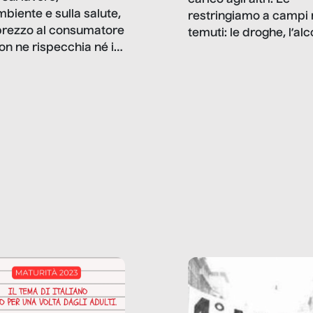
mbiente e sulla salute,
restringiamo a campi 
prezzo al consumatore
temuti: le droghe, l’alcol
on ne rispecchia né il
gioco d’azzardo, e nel 
 né i lati in ombra. Da
mentiamo a noi stessi; 
ncerto a una borsa
nostre ossessioni ci s
ianale, da uno
anche il sesso, il lavor
phone fino a una
tecnologia – e la lista
glietta d’acqua, siamo
prosegue. Perché le
do di ripercorrere i
dipendenze sono molt
ssi alla base della
diffuse e subdole di q
zione di ciò che
saremmo disposti ad
 per scontato?
ammettere, e per ogni
o reportage è un
vittima c’è qualcuno c
o nel lavoro invisibile
trae un guadagno. In 
 gli oggetti e i servizi
reportage vediamo qu
anno la nostra vita
come.
diana.