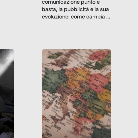
comunicazione punto e
basta, la pubblicità e la sua
, infografiche
evoluzione: come cambia il
filo rosso che dalle aziende
e e
porta ai clienti. Ne usciremo
ro
davvero migliori, sotto
ia,
questo punto di vista?
e,
,
izia,