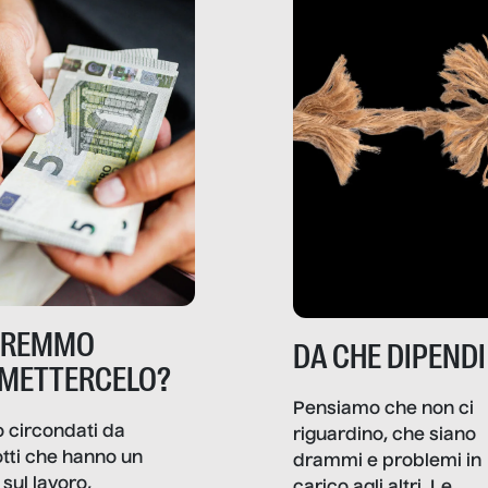
TREMMO
DA CHE DIPENDI
METTERCELO?
Pensiamo che non ci
 circondati da
riguardino, che siano
tti che hanno un
drammi e problemi in
sul lavoro,
carico agli altri. Le