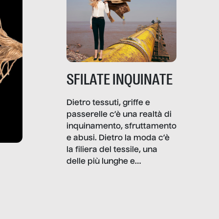
SFILATE INQUINATE
Dietro tessuti, griffe e
passerelle c’è una realtà di
inquinamento, sfruttamento
e abusi. Dietro la moda c’è
la filiera del tessile, una
delle più lunghe e
impattanti dal punto di vista
sociale e ambientale. In
questo reportage mettiamo
in luce le gravi