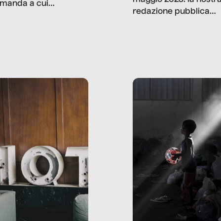
manda a cui
redazione pubblica
amo rispondere è:
dati, storie, interviste
mmo ancora scrivere
che raccontano come
ma, da adulti? Ecco le
stanno davvero le cos
te, nelle loro prove.
dove mancano davve
risorse. Sono la giustiz
la sanità, la ristorazion
la scuola, le fabbriche
la pubblica
amministrazione, l’edil
il sociale.