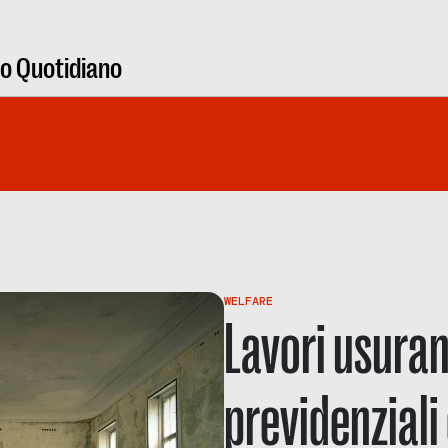
ro Quotidiano
WELFARE
Lavori usuran
previdenziali 