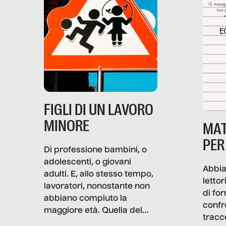
soprattutto nei luoghi di
lavoro rovescia la sua
frattura. Questo reportage
gravità.
nasce dall’idea che guerre
e crisi penetrino nel tessuto
più intimo delle società per
alterarne le molecole
professionali – e, attraverso
esse, il senso stesso della
dignità.
FIGLI DI UN LAVORO
MINORE
MAT
PER
Di professione bambini, o
adolescenti, o giovani
Abbia
adulti. E, allo stesso tempo,
lettor
lavoratori, nonostante non
di fo
abbiano compiuto la
confr
maggiore età. Quella del
tracc
lavoro minorile è una piaga