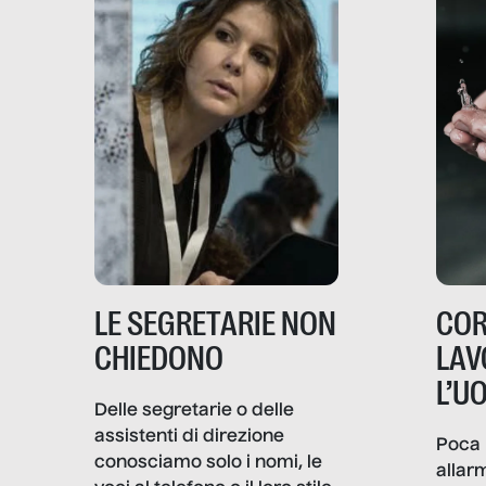
LE SEGRETARIE NON
COR
CHIEDONO
LAV
L’U
Delle segretarie o delle
assistenti di direzione
Poca 
conosciamo solo i nomi, le
allar