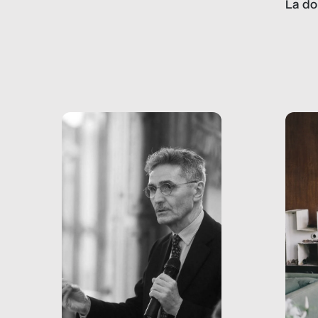
La do
con pesanti effetti
volev
psicologici e sociali, ed è
sapre
più vicina di quanto si pensi:
un te
non esiste solo nel Terzo
rispos
mondo, ma anche in Italia,
dove coinvolge 336.000
minori. […]