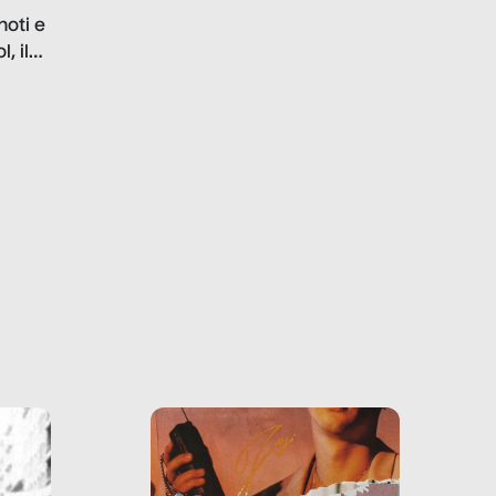
problematiche del settore e
noti e
la malafede dei grandi
, il
marchi.
farlo
tra le
ono
o e la
o più
uanto
he ne
questo
ale e