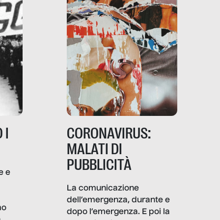
 I
CORONAVIRUS:
MALATI DI
PUBBLICITÀ
e e
i
La comunicazione
dell’emergenza, durante e
mo
dopo l’emergenza. E poi la
a