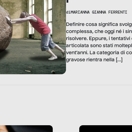
di
MARIANNA GIANNA FERRENTI
Definire cosa significa svo
complessa, che oggi né i sin
risolvere. Eppure, i tentativ
articolata sono stati moltepl
vent’anni. La categoria di c
gravose rientra nella […]