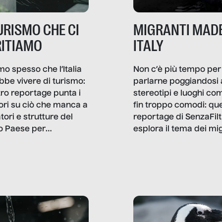
TURISMO CHE CI
MIGRANTI MADE
ITIAMO
ITALY
mo spesso che l’Italia
Non c’è più tempo per
bbe vivere di turismo:
parlarne poggiandosi 
stro reportage punta i
stereotipi e luoghi co
ttori su ciò che manca a
fin troppo comodi: qu
tori e strutture del
reportage di SenzaFilt
o Paese per
esplora il tema dei mi
etizzarlo.
sotto i molteplici profil
cui non arriva mai trac
compreso quello degli
immigrati che – quan
possono – addirittura 
ripensano.