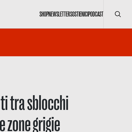
SHOP
NEWSLETTER
SOSTIENICI
PODCAST
Cerca
ti tra sblocchi
e zone grigie