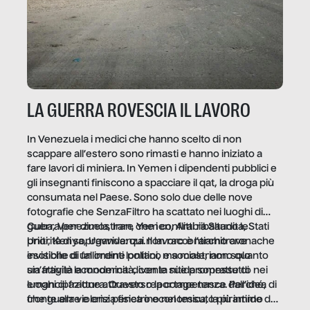
LA GUERRA ROVESCIA IL LAVORO
In Venezuela i medici che hanno scelto di non
scappare all’estero sono rimasti e hanno iniziato a
fare lavori di miniera. In Yemen i dipendenti pubblici e
gli insegnanti finiscono a spacciare il qat, la droga più
consumata nel Paese. Sono solo due delle nove
fotografie che SenzaFiltro ha scattato nei luoghi di
guerra per dimostrare che i conflitti ribaltano le
Cuba, Venezuela, Iran, Yemen, Arabia Saudita, Stati
priorità di sopravvivenza. Il lavoro è l’architrave
Uniti, Kenya, Uganda: qui non raccontiamo cronache
invisibile di un ordine politico e sociale, non solo
esotiche di fallimenti lontani, ma mostriamo quanto
un’attività economica: diventa nitida soprattutto nei
sia fragile la modernità, con le sue promesse di
luoghi di frattura. Questo reportage nasce dall’idea
emancipazione attraverso la competenza. Perché, di
che guerre e crisi penetrino nel tessuto più intimo
fronte alla violenza fisica o economica, la piramide del