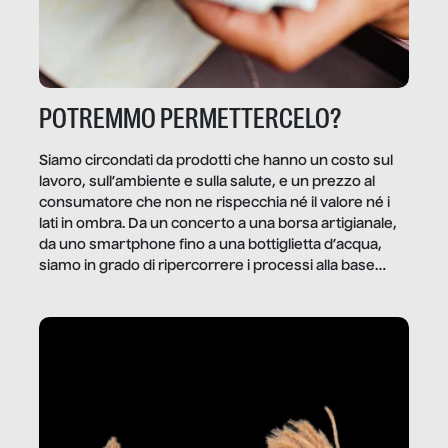
POTREMMO PERMETTERCELO?
Siamo circondati da prodotti che hanno un costo sul
lavoro, sull’ambiente e sulla salute, e un prezzo al
consumatore che non ne rispecchia né il valore né i
lati in ombra. Da un concerto a una borsa artigianale,
da uno smartphone fino a una bottiglietta d’acqua,
siamo in grado di ripercorrere i processi alla base
della produzione di ciò che diamo per scontato?
Questo reportage è un viaggio nel lavoro invisibile
dietro gli oggetti e i servizi che fanno la nostra vita
quotidiana.