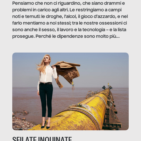
Pensiamo che non ci riguardino, che siano drammi e
problemi in carico agli altri. Le restringiamo a campi
noti e temuti: le droghe, l’alcol, il gioco d’azzardo, e nel
farlo mentiamo a noi stessi; tra le nostre ossessioni ci
sono anche il sesso, il lavoro e la tecnologia – e la lista
prosegue. Perché le dipendenze sono molto più
diffuse e subdole di quanto saremmo disposti ad
ammettere, e per ogni vittima c’è qualcuno che ne
trae un guadagno. In questo reportage vediamo
quale e come.
SFILATE INQUINATE