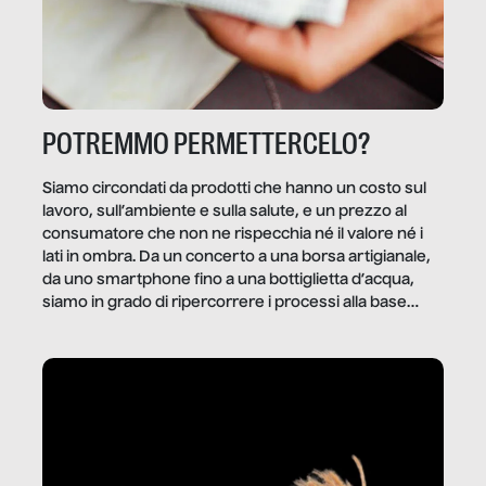
POTREMMO PERMETTERCELO?
Siamo circondati da prodotti che hanno un costo sul
lavoro, sull’ambiente e sulla salute, e un prezzo al
consumatore che non ne rispecchia né il valore né i
lati in ombra. Da un concerto a una borsa artigianale,
da uno smartphone fino a una bottiglietta d’acqua,
siamo in grado di ripercorrere i processi alla base
della produzione di ciò che diamo per scontato?
Questo reportage è un viaggio nel lavoro invisibile
dietro gli oggetti e i servizi che fanno la nostra vita
quotidiana.