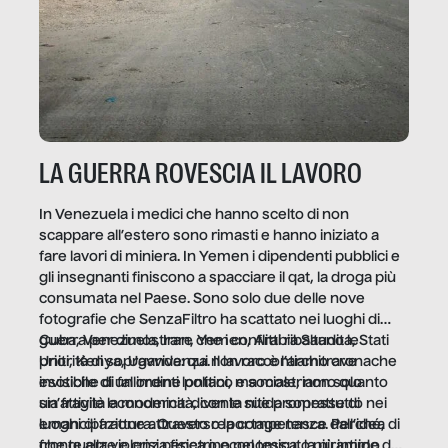
LA GUERRA ROVESCIA IL LAVORO
In Venezuela i medici che hanno scelto di non
scappare all’estero sono rimasti e hanno iniziato a
fare lavori di miniera. In Yemen i dipendenti pubblici e
gli insegnanti finiscono a spacciare il qat, la droga più
consumata nel Paese. Sono solo due delle nove
fotografie che SenzaFiltro ha scattato nei luoghi di
guerra per dimostrare che i conflitti ribaltano le
Cuba, Venezuela, Iran, Yemen, Arabia Saudita, Stati
priorità di sopravvivenza. Il lavoro è l’architrave
Uniti, Kenya, Uganda: qui non raccontiamo cronache
invisibile di un ordine politico e sociale, non solo
esotiche di fallimenti lontani, ma mostriamo quanto
un’attività economica: diventa nitida soprattutto nei
sia fragile la modernità, con le sue promesse di
luoghi di frattura. Questo reportage nasce dall’idea
emancipazione attraverso la competenza. Perché, di
che guerre e crisi penetrino nel tessuto più intimo
fronte alla violenza fisica o economica, la piramide del