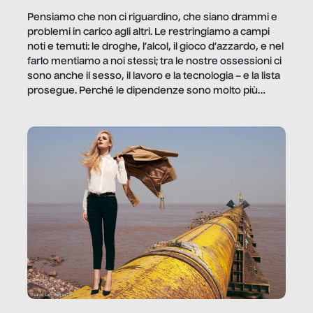
Pensiamo che non ci riguardino, che siano drammi e
problemi in carico agli altri. Le restringiamo a campi
noti e temuti: le droghe, l’alcol, il gioco d’azzardo, e nel
farlo mentiamo a noi stessi; tra le nostre ossessioni ci
sono anche il sesso, il lavoro e la tecnologia – e la lista
prosegue. Perché le dipendenze sono molto più
diffuse e subdole di quanto saremmo disposti ad
ammettere, e per ogni vittima c’è qualcuno che ne
trae un guadagno. In questo reportage vediamo
quale e come.