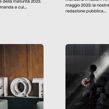
e della maturità 2023.
maggio 2023: la nostr
manda a cui
redazione pubblica
amo rispondere è:
dati, storie, interviste
mmo ancora scrivere
che raccontano come
ma, da adulti? Ecco le
stanno davvero le cos
te, nelle loro prove.
dove mancano davve
risorse. Sono la giustiz
la sanità, la ristorazion
la scuola, le fabbriche
la pubblica
amministrazione, l’edil
il sociale.