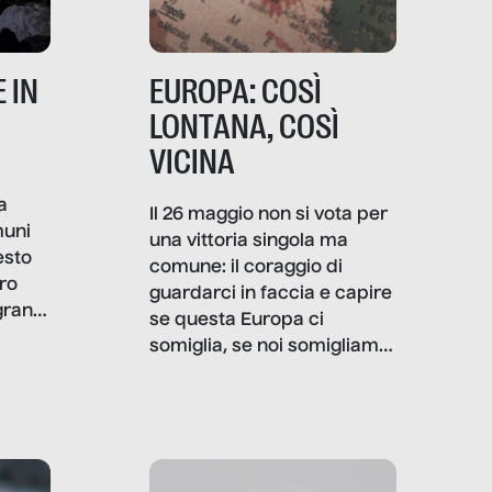
 IN
EUROPA: COSÌ
LONTANA, COSÌ
VICINA
a
Il 26 maggio non si vota per
muni
una vittoria singola ma
esto
comune: il coraggio di
ro
guardarci in faccia e capire
granti
se questa Europa ci
i di
somiglia, se noi somigliamo
cia,
a lei. Per provare a
rispondere, SenzaFiltro ha
do
indagato il mestiere della
ci
politica italiana ed europea,
che lingua parla e che