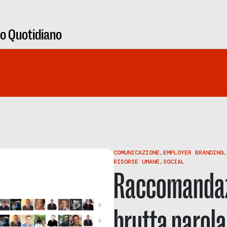
ro Quotidiano
COMUNICAZIONE
,
EMPLOYER BRANDING
,
RISORSE UMANE
,
SOCIAL
Raccomandazi
brutta parola