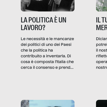
IL 
LA POLITICA È UN
MER
LAVORO?
Dicia
Le necessità e le mancanze
potre
dei politici di uno dei Paesi
il no
che la politica ha
rifle
contribuito a inventarla. Di
opera
cosa è composta l’Italia che
nostr
cerca il consenso e prende
concr
le decisioni?