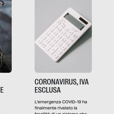
strumenti usa, come
comunica, quanto vale […]
CORONAVIRUS, IVA
NE
ESCLUSA
L’emergenza COVID-19 ha
finalmente rivelato la