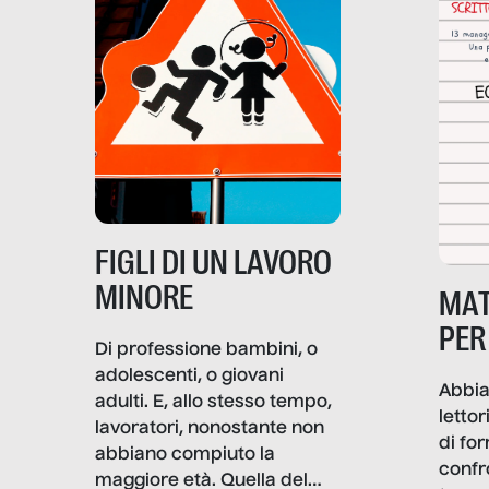
economica: diventa nitida
economica, la piramide del
soprattutto nei luoghi di
lavoro rovescia la sua
frattura. Questo reportage
gravità.
nasce dall’idea che guerre
e crisi penetrino nel tessuto
più intimo delle società per
alterarne le molecole
professionali – e, attraverso
esse, il senso stesso della
dignità.
FIGLI DI UN LAVORO
MINORE
MAT
PER
Di professione bambini, o
adolescenti, o giovani
Abbia
adulti. E, allo stesso tempo,
lettor
lavoratori, nonostante non
di fo
abbiano compiuto la
confr
maggiore età. Quella del