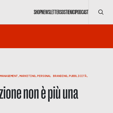
SHOP
NEWSLETTER
SOSTIENICI
PODCAST
Cerca
MANAGEMENT
,
MARKETING
,
PERSONAL BRANDING
,
PUBBLICITÀ
,
one non è più una