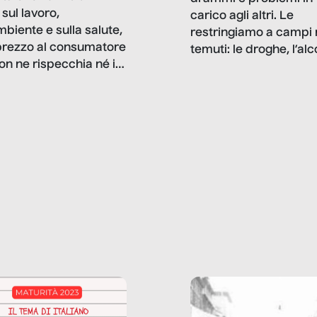
sul lavoro,
carico agli altri. Le
mbiente e sulla salute,
restringiamo a campi 
prezzo al consumatore
temuti: le droghe, l’alcol
on ne rispecchia né il
gioco d’azzardo, e nel 
 né i lati in ombra. Da
mentiamo a noi stessi; 
ncerto a una borsa
nostre ossessioni ci s
ianale, da uno
anche il sesso, il lavor
phone fino a una
tecnologia – e la lista
glietta d’acqua, siamo
prosegue. Perché le
do di ripercorrere i
dipendenze sono molt
ssi alla base della
diffuse e subdole di q
zione di ciò che
saremmo disposti ad
 per scontato?
ammettere, e per ogni
o reportage è un
vittima c’è qualcuno c
o nel lavoro invisibile
trae un guadagno. In 
 gli oggetti e i servizi
reportage vediamo qu
anno la nostra vita
come.
diana.