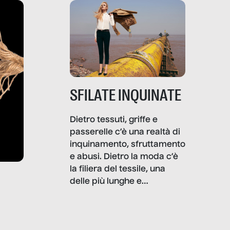
SFILATE INQUINATE
Dietro tessuti, griffe e
passerelle c’è una realtà di
inquinamento, sfruttamento
e abusi. Dietro la moda c’è
la filiera del tessile, una
delle più lunghe e
impattanti dal punto di vista
sociale e ambientale. In
questo reportage mettiamo