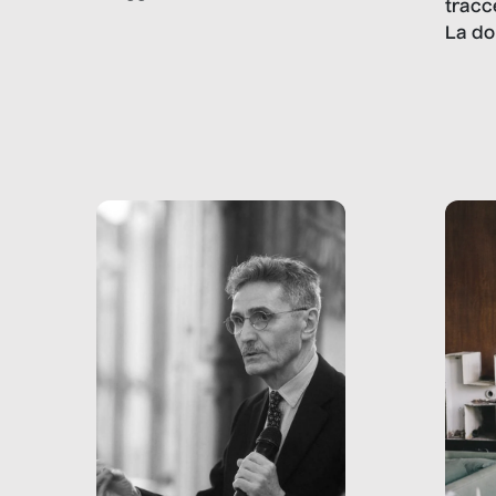
tracc
lavoro minorile è una piaga
La do
con pesanti effetti
volev
psicologici e sociali, ed è
sapre
più vicina di quanto si pensi:
un te
non esiste solo nel Terzo
rispos
mondo, ma anche in Italia,
dove coinvolge 336.000
minori. […]