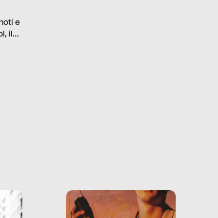
in luce le gravi
problematiche del settore e
noti e
la malafede dei grandi
, il
marchi.
farlo
tra le
ono
o e la
o più
uanto
he ne
questo
ale e