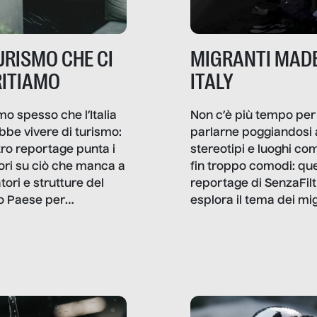
TURISMO CHE CI
MIGRANTI MADE
ITIAMO
ITALY
mo spesso che l’Italia
Non c’è più tempo per
bbe vivere di turismo:
parlarne poggiandosi 
stro reportage punta i
stereotipi e luoghi co
ttori su ciò che manca a
fin troppo comodi: qu
tori e strutture del
reportage di SenzaFilt
o Paese per
esplora il tema dei mi
etizzarlo.
sotto i molteplici profil
cui non arriva mai trac
compreso quello degli
immigrati che – quan
possono – addirittura 
ripensano.