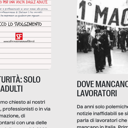
URITÀ: SOLO
DOVE MANCANO
 ADULTI
LAVORATORI
mo chiesto ai nostri
Da anni solo polemich
i, professionisti o in via
notizie inaffidabili se s
rmazione, di
parla di lavoratori che
ontarsi con una delle
mancano in Italia. Pri