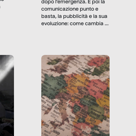
dopo l’emergenza. E poi la
a
comunicazione punto e
basta, la pubblicità e la sua
, infografiche
evoluzione: come cambia il
filo rosso che dalle aziende
e e
porta ai clienti. Ne usciremo
ro
davvero migliori, sotto
ia,
questo punto di vista?
e,
,
izia,