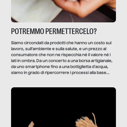
POTREMMO PERMETTERCELO?
Siamo circondati da prodotti che hanno un costo sul
lavoro, sull’ambiente e sulla salute, e un prezzo al
consumatore che non ne rispecchia né il valore né i
lati in ombra. Da un concerto a una borsa artigianale,
da uno smartphone fino a una bottiglietta d’acqua,
siamo in grado di ripercorrere i processi alla base
della produzione di ciò che diamo per scontato?
Questo reportage è un viaggio nel lavoro invisibile
dietro gli oggetti e i servizi che fanno la nostra vita
quotidiana.