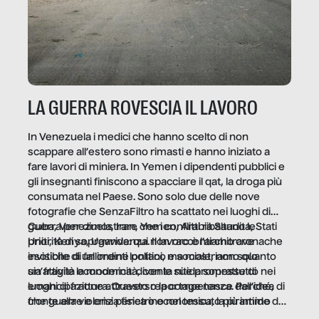
LA GUERRA ROVESCIA IL LAVORO
In Venezuela i medici che hanno scelto di non
scappare all’estero sono rimasti e hanno iniziato a
fare lavori di miniera. In Yemen i dipendenti pubblici e
gli insegnanti finiscono a spacciare il qat, la droga più
consumata nel Paese. Sono solo due delle nove
fotografie che SenzaFiltro ha scattato nei luoghi di
guerra per dimostrare che i conflitti ribaltano le
Cuba, Venezuela, Iran, Yemen, Arabia Saudita, Stati
priorità di sopravvivenza. Il lavoro è l’architrave
Uniti, Kenya, Uganda: qui non raccontiamo cronache
invisibile di un ordine politico e sociale, non solo
esotiche di fallimenti lontani, ma mostriamo quanto
un’attività economica: diventa nitida soprattutto nei
sia fragile la modernità, con le sue promesse di
luoghi di frattura. Questo reportage nasce dall’idea
emancipazione attraverso la competenza. Perché, di
che guerre e crisi penetrino nel tessuto più intimo
fronte alla violenza fisica o economica, la piramide del
delle società per alterarne le molecole professionali –
lavoro rovescia la sua gravità.