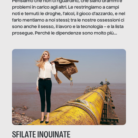
Pensiamo che non ci riguardino, che siano drammi e
problemi in carico agli altri. Le restringiamo a campi
noti e temuti: le droghe, l’alcol, il gioco d’azzardo, e nel
farlo mentiamo a noi stessi; tra le nostre ossessioni ci
sono anche il sesso, il lavoro e la tecnologia – e la lista
prosegue. Perché le dipendenze sono molto più
diffuse e subdole di quanto saremmo disposti ad
ammettere, e per ogni vittima c’è qualcuno che ne
trae un guadagno. In questo reportage vediamo
quale e come.
SFILATE INQUINATE