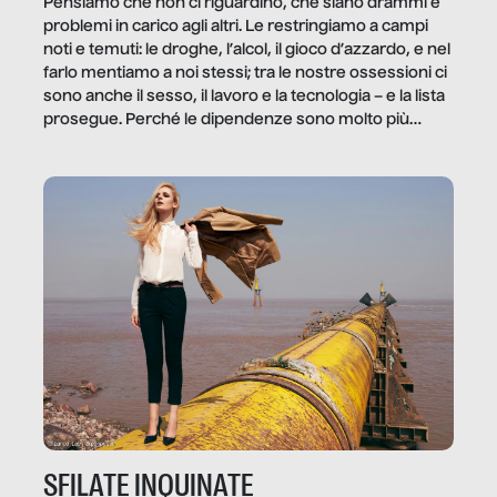
Pensiamo che non ci riguardino, che siano drammi e
problemi in carico agli altri. Le restringiamo a campi
noti e temuti: le droghe, l’alcol, il gioco d’azzardo, e nel
farlo mentiamo a noi stessi; tra le nostre ossessioni ci
sono anche il sesso, il lavoro e la tecnologia – e la lista
prosegue. Perché le dipendenze sono molto più
diffuse e subdole di quanto saremmo disposti ad
ammettere, e per ogni vittima c’è qualcuno che ne
trae un guadagno. In questo reportage vediamo
quale e come.
SFILATE INQUINATE