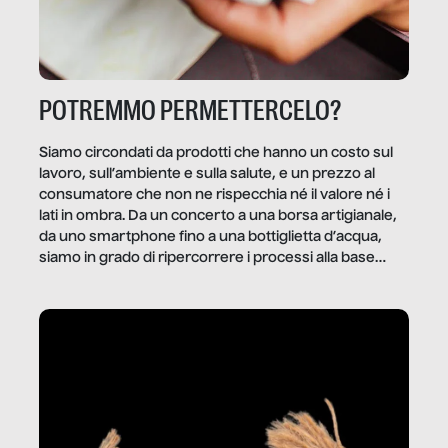
POTREMMO PERMETTERCELO?
Siamo circondati da prodotti che hanno un costo sul
lavoro, sull’ambiente e sulla salute, e un prezzo al
consumatore che non ne rispecchia né il valore né i
lati in ombra. Da un concerto a una borsa artigianale,
da uno smartphone fino a una bottiglietta d’acqua,
siamo in grado di ripercorrere i processi alla base
della produzione di ciò che diamo per scontato?
Questo reportage è un viaggio nel lavoro invisibile
dietro gli oggetti e i servizi che fanno la nostra vita
quotidiana.