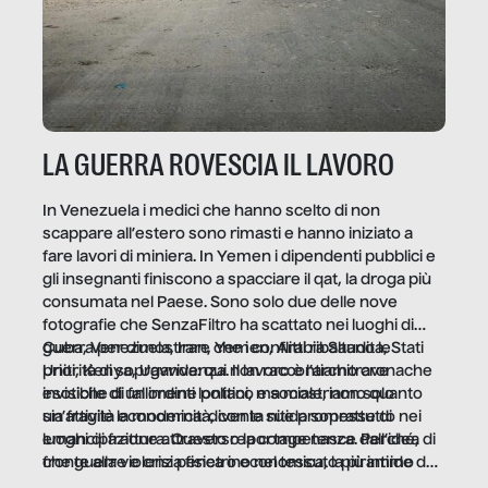
LA GUERRA ROVESCIA IL LAVORO
In Venezuela i medici che hanno scelto di non
scappare all’estero sono rimasti e hanno iniziato a
fare lavori di miniera. In Yemen i dipendenti pubblici e
gli insegnanti finiscono a spacciare il qat, la droga più
consumata nel Paese. Sono solo due delle nove
fotografie che SenzaFiltro ha scattato nei luoghi di
guerra per dimostrare che i conflitti ribaltano le
Cuba, Venezuela, Iran, Yemen, Arabia Saudita, Stati
priorità di sopravvivenza. Il lavoro è l’architrave
Uniti, Kenya, Uganda: qui non raccontiamo cronache
invisibile di un ordine politico e sociale, non solo
esotiche di fallimenti lontani, ma mostriamo quanto
un’attività economica: diventa nitida soprattutto nei
sia fragile la modernità, con le sue promesse di
luoghi di frattura. Questo reportage nasce dall’idea
emancipazione attraverso la competenza. Perché, di
che guerre e crisi penetrino nel tessuto più intimo
fronte alla violenza fisica o economica, la piramide del
delle società per alterarne le molecole professionali –
lavoro rovescia la sua gravità.