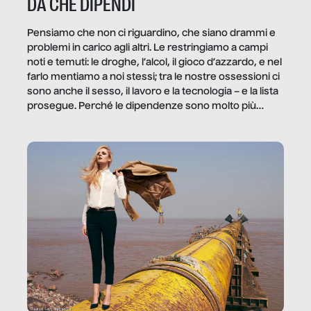
DA CHE DIPENDI
Pensiamo che non ci riguardino, che siano drammi e
problemi in carico agli altri. Le restringiamo a campi
noti e temuti: le droghe, l’alcol, il gioco d’azzardo, e nel
farlo mentiamo a noi stessi; tra le nostre ossessioni ci
sono anche il sesso, il lavoro e la tecnologia – e la lista
prosegue. Perché le dipendenze sono molto più
diffuse e subdole di quanto saremmo disposti ad
ammettere, e per ogni vittima c’è qualcuno che ne
trae un guadagno. In questo reportage vediamo
quale e come.