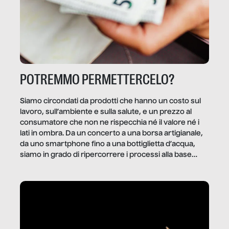
POTREMMO PERMETTERCELO?
Siamo circondati da prodotti che hanno un costo sul
lavoro, sull’ambiente e sulla salute, e un prezzo al
consumatore che non ne rispecchia né il valore né i
lati in ombra. Da un concerto a una borsa artigianale,
da uno smartphone fino a una bottiglietta d’acqua,
siamo in grado di ripercorrere i processi alla base
della produzione di ciò che diamo per scontato?
Questo reportage è un viaggio nel lavoro invisibile
dietro gli oggetti e i servizi che fanno la nostra vita
quotidiana.