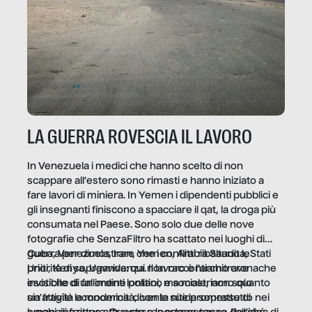
LA GUERRA ROVESCIA IL LAVORO
In Venezuela i medici che hanno scelto di non
scappare all’estero sono rimasti e hanno iniziato a
fare lavori di miniera. In Yemen i dipendenti pubblici e
gli insegnanti finiscono a spacciare il qat, la droga più
consumata nel Paese. Sono solo due delle nove
fotografie che SenzaFiltro ha scattato nei luoghi di
guerra per dimostrare che i conflitti ribaltano le
Cuba, Venezuela, Iran, Yemen, Arabia Saudita, Stati
priorità di sopravvivenza. Il lavoro è l’architrave
Uniti, Kenya, Uganda: qui non raccontiamo cronache
invisibile di un ordine politico e sociale, non solo
esotiche di fallimenti lontani, ma mostriamo quanto
un’attività economica: diventa nitida soprattutto nei
sia fragile la modernità, con le sue promesse di