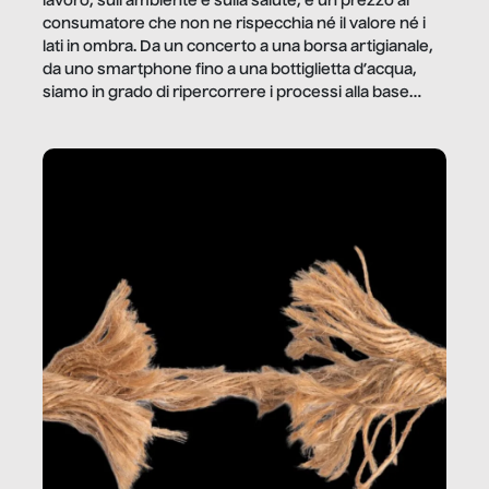
lavoro, sull’ambiente e sulla salute, e un prezzo al
consumatore che non ne rispecchia né il valore né i
lati in ombra. Da un concerto a una borsa artigianale,
da uno smartphone fino a una bottiglietta d’acqua,
siamo in grado di ripercorrere i processi alla base
della produzione di ciò che diamo per scontato?
Questo reportage è un viaggio nel lavoro invisibile
dietro gli oggetti e i servizi che fanno la nostra vita
quotidiana.