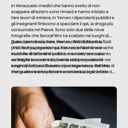
In Venezuela i medici che hanno scelto di non
scappare all’estero sono rimasti e hanno iniziato a
fare lavori di miniera. In Yemen i dipendenti pubblici e
gli insegnanti finiscono a spacciare il qat, la droga più
consumata nel Paese. Sono solo due delle nove
fotografie che SenzaFiltro ha scattato nei luoghi di
guerra per dimostrare che i conflitti ribaltano le
Cuba, Venezuela, Iran, Yemen, Arabia Saudita, Stati
priorità di sopravvivenza. Il lavoro è l’architrave
Uniti, Kenya, Uganda: qui non raccontiamo cronache
invisibile di un ordine politico e sociale, non solo
esotiche di fallimenti lontani, ma mostriamo quanto
un’attività economica: diventa nitida soprattutto nei
sia fragile la modernità, con le sue promesse di
luoghi di frattura. Questo reportage nasce dall’idea
emancipazione attraverso la competenza. Perché, di
che guerre e crisi penetrino nel tessuto più intimo
fronte alla violenza fisica o economica, la piramide del
delle società per alterarne le molecole professionali –
lavoro rovescia la sua gravità.
e, attraverso esse, il senso stesso della dignità.