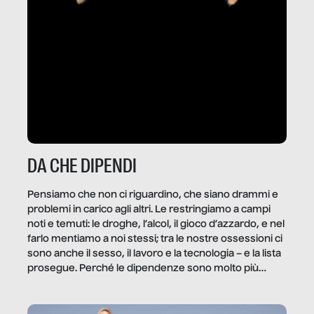
DA CHE DIPENDI
Pensiamo che non ci riguardino, che siano drammi e
problemi in carico agli altri. Le restringiamo a campi
noti e temuti: le droghe, l’alcol, il gioco d’azzardo, e nel
farlo mentiamo a noi stessi; tra le nostre ossessioni ci
sono anche il sesso, il lavoro e la tecnologia – e la lista
prosegue. Perché le dipendenze sono molto più
diffuse e subdole di quanto saremmo disposti ad
ammettere, e per ogni vittima c’è qualcuno che ne
trae un guadagno. In questo reportage vediamo