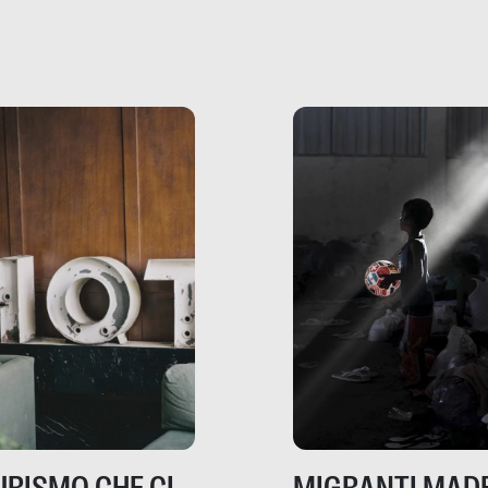
che raccontano come
ma, da adulti? Ecco le
stanno davvero le cos
te, nelle loro prove.
dove mancano davve
risorse. Sono la giustiz
la sanità, la ristorazion
la scuola, le fabbriche
la pubblica
amministrazione, l’edil
il sociale.