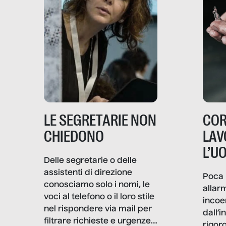
LE SEGRETARIE NON
COR
CHIEDONO
LAV
L’U
Delle segretarie o delle
assistenti di direzione
Poca 
conosciamo solo i nomi, le
allar
voci al telefono o il loro stile
incoe
nel rispondere via mail per
dall’i
filtrare richieste e urgenze. I
rigor