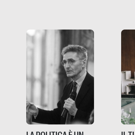
più vicina di quanto si pensi:
un te
non esiste solo nel Terzo
rispos
mondo, ma anche in Italia,
dove coinvolge 336.000
minori. […]