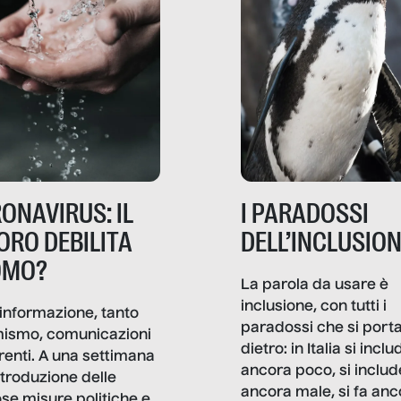
ONAVIRUS: IL
I PARADOSSI
ORO DEBILITA
DELL’INCLUSIO
OMO?
La parola da usare è
inclusione, con tutti i
informazione, tanto
paradossi che si port
mismo, comunicazioni
dietro: in Italia si inclu
renti. A una settimana
ancora poco, si includ
ntroduzione delle
ancora male, si fa anc
ose misure politiche e