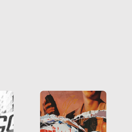
farlo
tra le
ono
o e la
o più
uanto
he ne
questo
ale e