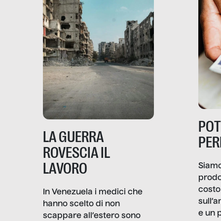
PO
LA GUERRA
PER
ROVESCIA IL
LAVORO
Siamo
prodo
costo 
In Venezuela i medici che
sull’a
hanno scelto di non
e un 
scappare all’estero sono