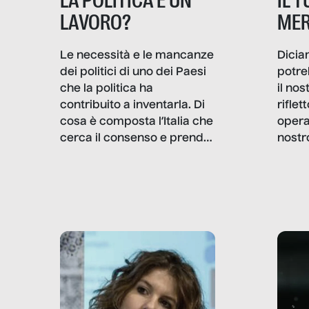
IL 
LA POLITICA È UN
MER
LAVORO?
Dicia
Le necessità e le mancanze
potre
dei politici di uno dei Paesi
il no
che la politica ha
rifle
contribuito a inventarla. Di
opera
cosa è composta l’Italia che
nostr
cerca il consenso e prende
concr
le decisioni?