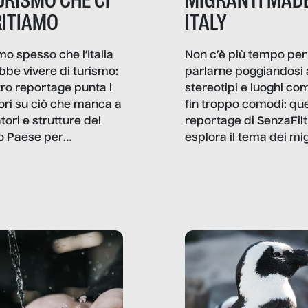
TURISMO CHE CI
MIGRANTI MADE
ITIAMO
ITALY
mo spesso che l’Italia
Non c’è più tempo per
bbe vivere di turismo:
parlarne poggiandosi 
stro reportage punta i
stereotipi e luoghi co
ttori su ciò che manca a
fin troppo comodi: qu
tori e strutture del
reportage di SenzaFilt
o Paese per
esplora il tema dei mi
etizzarlo.
sotto i molteplici profil
cui non arriva mai trac
compreso quello degli
immigrati che – quan
possono – addirittura 
ripensano.