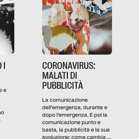
 I
CORONAVIRUS:
MALATI DI
PUBBLICITÀ
e e
i
La comunicazione
dell’emergenza, durante e
mo
dopo l’emergenza. E poi la
a
comunicazione punto e
basta, la pubblicità e la sua
, infografiche
evoluzione: come cambia il