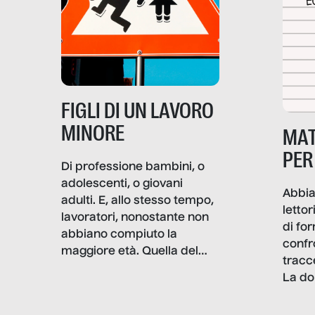
e crisi penetrino nel tessuto
più intimo delle società per
alterarne le molecole
professionali – e, attraverso
esse, il senso stesso della
dignità.
FIGLI DI UN LAVORO
MINORE
MAT
PER
Di professione bambini, o
adolescenti, o giovani
Abbia
adulti. E, allo stesso tempo,
lettor
lavoratori, nonostante non
di fo
abbiano compiuto la
confr
maggiore età. Quella del
tracc
lavoro minorile è una piaga
La do
con pesanti effetti
volev
psicologici e sociali, ed è
sapre