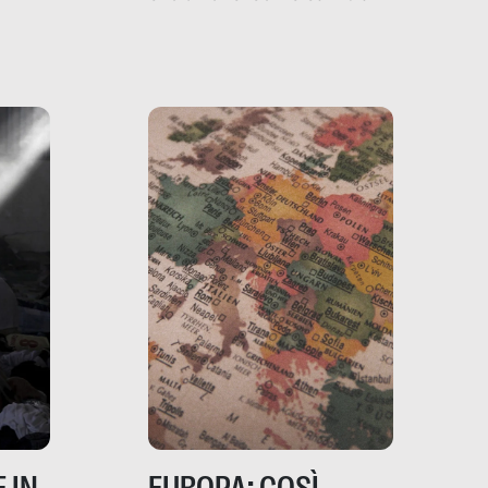
filo rosso che dalle aziende
e e
porta ai clienti. Ne usciremo
ro
davvero migliori, sotto
ia,
questo punto di vista?
e,
,
izia,