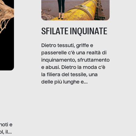
SFILATE INQUINATE
Dietro tessuti, griffe e
passerelle c’è una realtà di
inquinamento, sfruttamento
e abusi. Dietro la moda c’è
la filiera del tessile, una
delle più lunghe e
impattanti dal punto di vista
sociale e ambientale. In
questo reportage mettiamo
in luce le gravi
problematiche del settore e
noti e
la malafede dei grandi
, il
marchi.