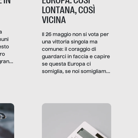
 IN
EUROPA: COSÌ
LONTANA, COSÌ
VICINA
a
Il 26 maggio non si vota per
muni
una vittoria singola ma
esto
comune: il coraggio di
ro
guardarci in faccia e capire
granti
se questa Europa ci
i di
somiglia, se noi somigliamo
cia,
a lei. Per provare a
rispondere, SenzaFiltro ha
do
indagato il mestiere della
ci
politica italiana ed europea,
che lingua parla e che
strumenti usa, come
comunica, quanto vale […]