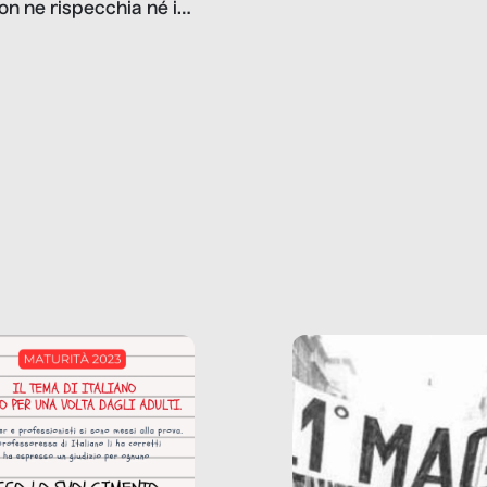
on ne rispecchia né il
gioco d’azzardo, e nel 
 né i lati in ombra. Da
mentiamo a noi stessi; 
ncerto a una borsa
nostre ossessioni ci s
ianale, da uno
anche il sesso, il lavor
phone fino a una
tecnologia – e la lista
glietta d’acqua, siamo
prosegue. Perché le
do di ripercorrere i
dipendenze sono molt
ssi alla base della
diffuse e subdole di q
zione di ciò che
saremmo disposti ad
 per scontato?
ammettere, e per ogni
o reportage è un
vittima c’è qualcuno c
o nel lavoro invisibile
trae un guadagno. In 
 gli oggetti e i servizi
reportage vediamo qu
anno la nostra vita
come.
diana.