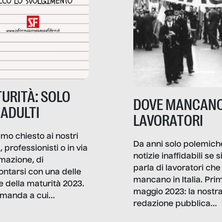
URITÀ: SOLO
DOVE MANCANO
 ADULTI
LAVORATORI
mo chiesto ai nostri
Da anni solo polemich
i, professionisti o in via
notizie inaffidabili se s
rmazione, di
parla di lavoratori che
ontarsi con una delle
mancano in Italia. Pri
e della maturità 2023.
maggio 2023: la nostr
manda a cui
redazione pubblica
amo rispondere è:
dati, storie, interviste
mmo ancora scrivere