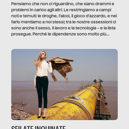
Pensiamo che non ci riguardino, che siano drammi e
problemi in carico agli altri. Le restringiamo a campi
noti e temuti: le droghe, l’alcol, il gioco d’azzardo, e nel
farlo mentiamo a noi stessi; tra le nostre ossessioni ci
sono anche il sesso, il lavoro e la tecnologia – e la lista
prosegue. Perché le dipendenze sono molto più
diffuse e subdole di quanto saremmo disposti ad
ammettere, e per ogni vittima c’è qualcuno che ne
trae un guadagno. In questo reportage vediamo
quale e come.