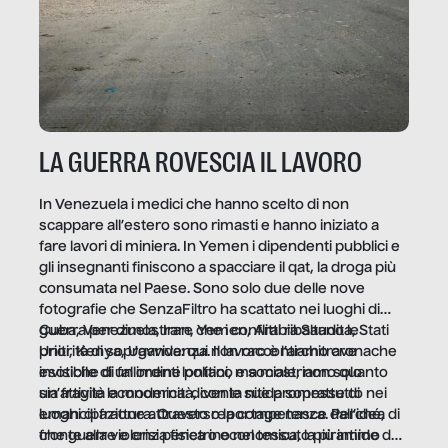
LA GUERRA ROVESCIA IL LAVORO
In Venezuela i medici che hanno scelto di non
scappare all’estero sono rimasti e hanno iniziato a
fare lavori di miniera. In Yemen i dipendenti pubblici e
gli insegnanti finiscono a spacciare il qat, la droga più
consumata nel Paese. Sono solo due delle nove
fotografie che SenzaFiltro ha scattato nei luoghi di
guerra per dimostrare che i conflitti ribaltano le
Cuba, Venezuela, Iran, Yemen, Arabia Saudita, Stati
priorità di sopravvivenza. Il lavoro è l’architrave
Uniti, Kenya, Uganda: qui non raccontiamo cronache
invisibile di un ordine politico e sociale, non solo
esotiche di fallimenti lontani, ma mostriamo quanto
un’attività economica: diventa nitida soprattutto nei
sia fragile la modernità, con le sue promesse di
luoghi di frattura. Questo reportage nasce dall’idea
emancipazione attraverso la competenza. Perché, di
che guerre e crisi penetrino nel tessuto più intimo
fronte alla violenza fisica o economica, la piramide del