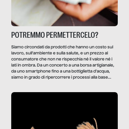
POTREMMO PERMETTERCELO?
Siamo circondati da prodotti che hanno un costo sul
lavoro, sull’ambiente e sulla salute, e un prezzo al
consumatore che non ne rispecchia né il valore né i
lati in ombra. Da un concerto a una borsa artigianale,
da uno smartphone fino a una bottiglietta d’acqua,
siamo in grado di ripercorrere i processi alla base
della produzione di ciò che diamo per scontato?
Questo reportage è un viaggio nel lavoro invisibile
dietro gli oggetti e i servizi che fanno la nostra vita
quotidiana.