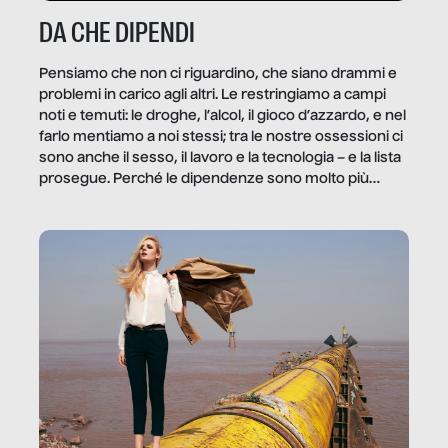
DA CHE DIPENDI
Pensiamo che non ci riguardino, che siano drammi e
problemi in carico agli altri. Le restringiamo a campi
noti e temuti: le droghe, l’alcol, il gioco d’azzardo, e nel
farlo mentiamo a noi stessi; tra le nostre ossessioni ci
sono anche il sesso, il lavoro e la tecnologia – e la lista
prosegue. Perché le dipendenze sono molto più
diffuse e subdole di quanto saremmo disposti ad
ammettere, e per ogni vittima c’è qualcuno che ne
trae un guadagno. In questo reportage vediamo
quale e come.