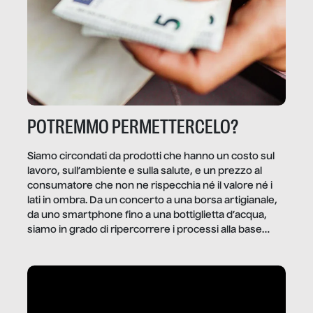
POTREMMO PERMETTERCELO?
Siamo circondati da prodotti che hanno un costo sul
lavoro, sull’ambiente e sulla salute, e un prezzo al
consumatore che non ne rispecchia né il valore né i
lati in ombra. Da un concerto a una borsa artigianale,
da uno smartphone fino a una bottiglietta d’acqua,
siamo in grado di ripercorrere i processi alla base
della produzione di ciò che diamo per scontato?
Questo reportage è un viaggio nel lavoro invisibile
dietro gli oggetti e i servizi che fanno la nostra vita
quotidiana.