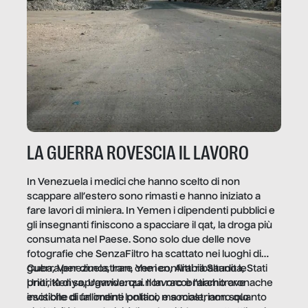
LA GUERRA ROVESCIA IL LAVORO
In Venezuela i medici che hanno scelto di non
scappare all’estero sono rimasti e hanno iniziato a
fare lavori di miniera. In Yemen i dipendenti pubblici e
gli insegnanti finiscono a spacciare il qat, la droga più
consumata nel Paese. Sono solo due delle nove
fotografie che SenzaFiltro ha scattato nei luoghi di
guerra per dimostrare che i conflitti ribaltano le
Cuba, Venezuela, Iran, Yemen, Arabia Saudita, Stati
priorità di sopravvivenza. Il lavoro è l’architrave
Uniti, Kenya, Uganda: qui non raccontiamo cronache
invisibile di un ordine politico e sociale, non solo
esotiche di fallimenti lontani, ma mostriamo quanto