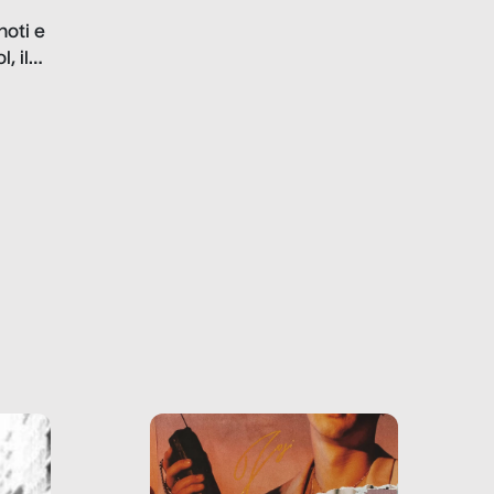
problematiche del settore e
noti e
la malafede dei grandi
, il
marchi.
farlo
tra le
ono
o e la
o più
uanto
he ne
questo
ale e