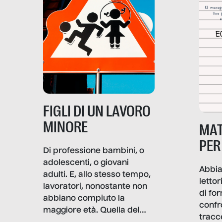
soprattutto nei luoghi di
lavoro rovescia la sua
frattura. Questo reportage
gravità.
nasce dall’idea che guerre
e crisi penetrino nel tessuto
più intimo delle società per
alterarne le molecole
professionali – e, attraverso
esse, il senso stesso della
dignità.
FIGLI DI UN LAVORO
MINORE
MAT
PER
Di professione bambini, o
adolescenti, o giovani
Abbia
adulti. E, allo stesso tempo,
lettor
lavoratori, nonostante non
di fo
abbiano compiuto la
confr
maggiore età. Quella del
tracc