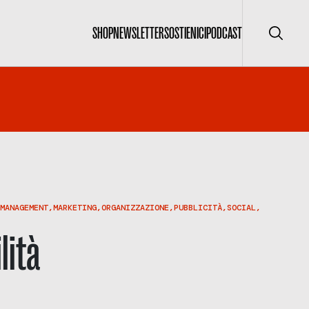
SHOP
NEWSLETTER
SOSTIENICI
PODCAST
Cerca
MANAGEMENT
,
MARKETING
,
ORGANIZZAZIONE
,
PUBBLICITÀ
,
SOCIAL
,
lità