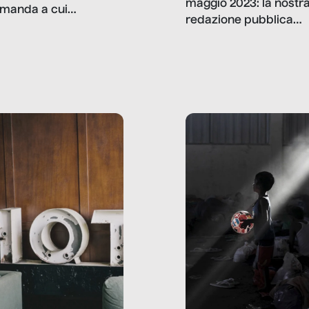
maggio 2023: la nostr
manda a cui
redazione pubblica
amo rispondere è:
dati, storie, interviste
mmo ancora scrivere
che raccontano come
ma, da adulti? Ecco le
stanno davvero le cos
te, nelle loro prove.
dove mancano davve
risorse. Sono la giustiz
la sanità, la ristorazion
la scuola, le fabbriche
la pubblica
amministrazione, l’edil
il sociale.