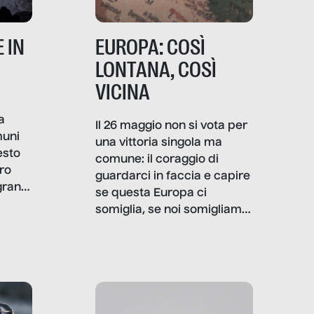
 IN
EUROPA: COSÌ
LONTANA, COSÌ
VICINA
a
Il 26 maggio non si vota per
muni
una vittoria singola ma
esto
comune: il coraggio di
ro
guardarci in faccia e capire
granti
se questa Europa ci
i di
somiglia, se noi somigliamo
cia,
a lei. Per provare a
rispondere, SenzaFiltro ha
do
indagato il mestiere della
ci
politica italiana ed europea,
che lingua parla e che
strumenti usa, come