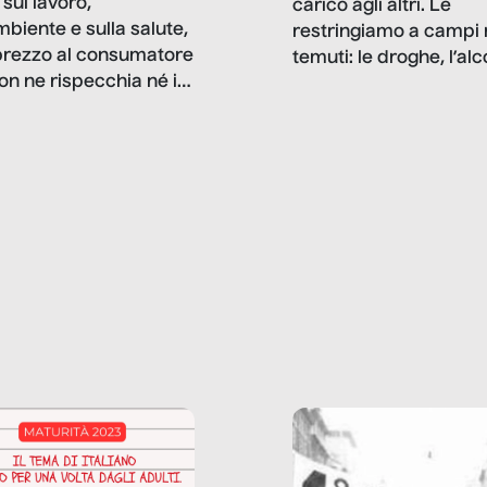
sul lavoro,
carico agli altri. Le
mbiente e sulla salute,
restringiamo a campi 
prezzo al consumatore
temuti: le droghe, l’alcol
on ne rispecchia né il
gioco d’azzardo, e nel 
 né i lati in ombra. Da
mentiamo a noi stessi; 
ncerto a una borsa
nostre ossessioni ci s
ianale, da uno
anche il sesso, il lavor
phone fino a una
tecnologia – e la lista
glietta d’acqua, siamo
prosegue. Perché le
do di ripercorrere i
dipendenze sono molt
ssi alla base della
diffuse e subdole di q
zione di ciò che
saremmo disposti ad
 per scontato?
ammettere, e per ogni
o reportage è un
vittima c’è qualcuno c
o nel lavoro invisibile
trae un guadagno. In 
 gli oggetti e i servizi
reportage vediamo qu
anno la nostra vita
come.
diana.