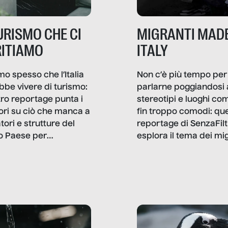
TURISMO CHE CI
MIGRANTI MADE
ITIAMO
ITALY
mo spesso che l’Italia
Non c’è più tempo per
bbe vivere di turismo:
parlarne poggiandosi 
stro reportage punta i
stereotipi e luoghi co
ttori su ciò che manca a
fin troppo comodi: qu
tori e strutture del
reportage di SenzaFilt
o Paese per
esplora il tema dei mi
etizzarlo.
sotto i molteplici profil
cui non arriva mai trac
compreso quello degli
immigrati che – quan
possono – addirittura 
ripensano.