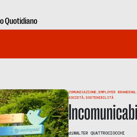
ro Quotidiano
COMUNICAZIONE
,
EMPLOYER BRANDING
,
SOCIETÀ
,
SOSTENIBILITÀ
Incomunicabi
di
WALTER QUATTROCIOCCHI