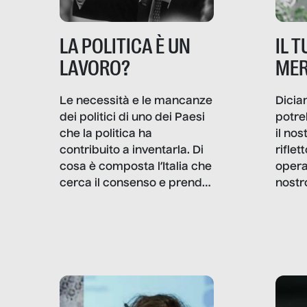
IL 
LA POLITICA È UN
MER
LAVORO?
Dicia
Le necessità e le mancanze
potre
dei politici di uno dei Paesi
il no
che la politica ha
rifle
contribuito a inventarla. Di
opera
cosa è composta l’Italia che
nostr
cerca il consenso e prende
concr
le decisioni?