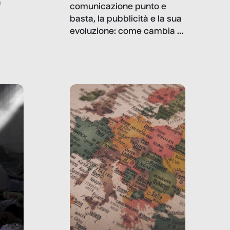
a
comunicazione punto e
basta, la pubblicità e la sua
, infografiche
evoluzione: come cambia il
filo rosso che dalle aziende
e e
porta ai clienti. Ne usciremo
ro
davvero migliori, sotto
ia,
questo punto di vista?
e,
,
izia,