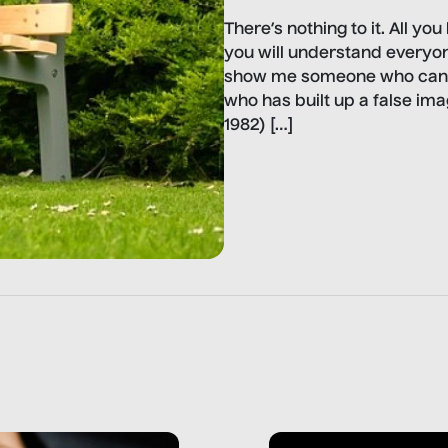
There’s nothing to it. All yo
you will understand everyon
show me someone who can’t
who has built up a false ima
1982) […]