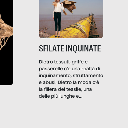
SFILATE INQUINATE
Dietro tessuti, griffe e
passerelle c’è una realtà di
inquinamento, sfruttamento
e abusi. Dietro la moda c’è
la filiera del tessile, una
delle più lunghe e
impattanti dal punto di vista
sociale e ambientale. In
questo reportage mettiamo
in luce le gravi