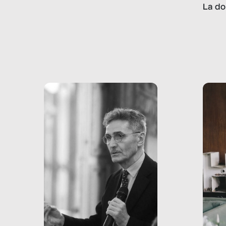
lavoro minorile è una piaga
La do
con pesanti effetti
volev
psicologici e sociali, ed è
sapre
più vicina di quanto si pensi:
un te
non esiste solo nel Terzo
rispos
mondo, ma anche in Italia,
dove coinvolge 336.000
minori. […]