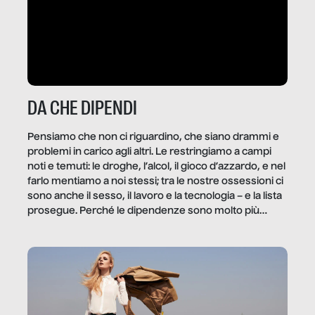
DA CHE DIPENDI
Pensiamo che non ci riguardino, che siano drammi e
problemi in carico agli altri. Le restringiamo a campi
noti e temuti: le droghe, l’alcol, il gioco d’azzardo, e nel
farlo mentiamo a noi stessi; tra le nostre ossessioni ci
sono anche il sesso, il lavoro e la tecnologia – e la lista
prosegue. Perché le dipendenze sono molto più
diffuse e subdole di quanto saremmo disposti ad
ammettere, e per ogni vittima c’è qualcuno che ne
trae un guadagno. In questo reportage vediamo
quale e come.