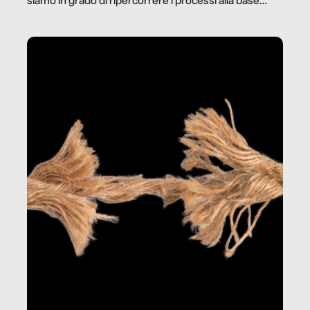
siamo in grado di ripercorrere i processi alla base
della produzione di ciò che diamo per scontato?
Questo reportage è un viaggio nel lavoro invisibile
dietro gli oggetti e i servizi che fanno la nostra vita
quotidiana.