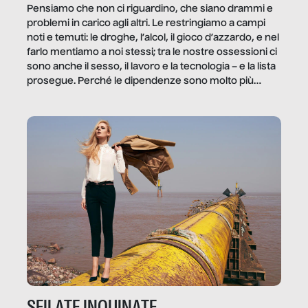
Pensiamo che non ci riguardino, che siano drammi e
problemi in carico agli altri. Le restringiamo a campi
noti e temuti: le droghe, l’alcol, il gioco d’azzardo, e nel
farlo mentiamo a noi stessi; tra le nostre ossessioni ci
sono anche il sesso, il lavoro e la tecnologia – e la lista
prosegue. Perché le dipendenze sono molto più
diffuse e subdole di quanto saremmo disposti ad
ammettere, e per ogni vittima c’è qualcuno che ne
trae un guadagno. In questo reportage vediamo
quale e come.
SFILATE INQUINATE