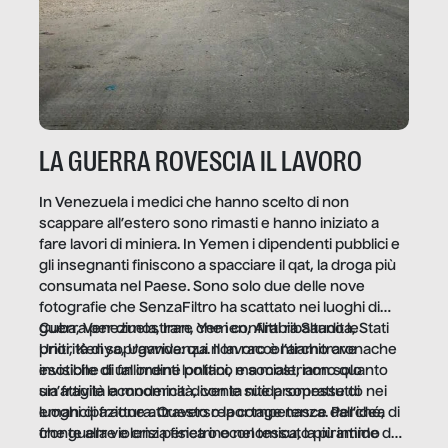
LA GUERRA ROVESCIA IL LAVORO
In Venezuela i medici che hanno scelto di non
scappare all’estero sono rimasti e hanno iniziato a
fare lavori di miniera. In Yemen i dipendenti pubblici e
gli insegnanti finiscono a spacciare il qat, la droga più
consumata nel Paese. Sono solo due delle nove
fotografie che SenzaFiltro ha scattato nei luoghi di
guerra per dimostrare che i conflitti ribaltano le
Cuba, Venezuela, Iran, Yemen, Arabia Saudita, Stati
priorità di sopravvivenza. Il lavoro è l’architrave
Uniti, Kenya, Uganda: qui non raccontiamo cronache
invisibile di un ordine politico e sociale, non solo
esotiche di fallimenti lontani, ma mostriamo quanto
un’attività economica: diventa nitida soprattutto nei
sia fragile la modernità, con le sue promesse di
luoghi di frattura. Questo reportage nasce dall’idea
emancipazione attraverso la competenza. Perché, di
che guerre e crisi penetrino nel tessuto più intimo
fronte alla violenza fisica o economica, la piramide del