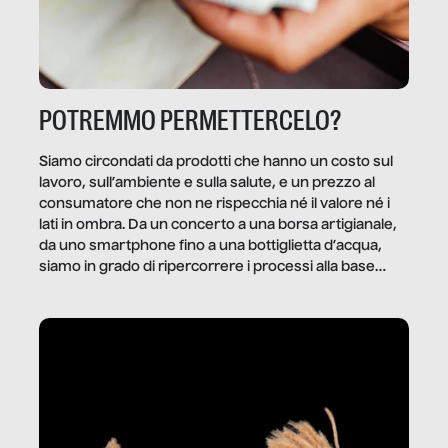
POTREMMO PERMETTERCELO?
Siamo circondati da prodotti che hanno un costo sul
lavoro, sull’ambiente e sulla salute, e un prezzo al
consumatore che non ne rispecchia né il valore né i
lati in ombra. Da un concerto a una borsa artigianale,
da uno smartphone fino a una bottiglietta d’acqua,
siamo in grado di ripercorrere i processi alla base
della produzione di ciò che diamo per scontato?
Questo reportage è un viaggio nel lavoro invisibile
dietro gli oggetti e i servizi che fanno la nostra vita
quotidiana.