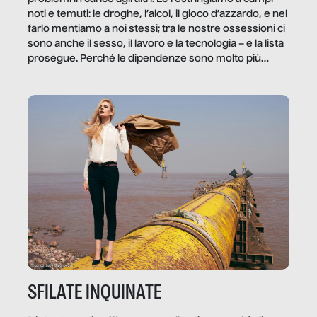
noti e temuti: le droghe, l’alcol, il gioco d’azzardo, e nel
farlo mentiamo a noi stessi; tra le nostre ossessioni ci
sono anche il sesso, il lavoro e la tecnologia – e la lista
prosegue. Perché le dipendenze sono molto più
diffuse e subdole di quanto saremmo disposti ad
ammettere, e per ogni vittima c’è qualcuno che ne
trae un guadagno. In questo reportage vediamo
quale e come.
SFILATE INQUINATE