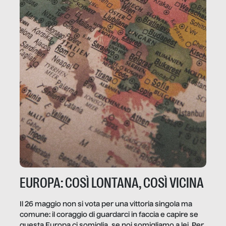
EUROPA: COSÌ LONTANA, COSÌ VICINA
Il 26 maggio non si vota per una vittoria singola ma
comune: il coraggio di guardarci in faccia e capire se
questa Europa ci somiglia, se noi somigliamo a lei. Per