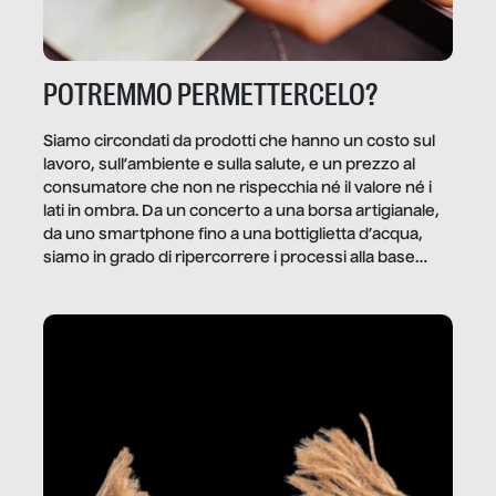
POTREMMO PERMETTERCELO?
Siamo circondati da prodotti che hanno un costo sul
lavoro, sull’ambiente e sulla salute, e un prezzo al
consumatore che non ne rispecchia né il valore né i
lati in ombra. Da un concerto a una borsa artigianale,
da uno smartphone fino a una bottiglietta d’acqua,
siamo in grado di ripercorrere i processi alla base
della produzione di ciò che diamo per scontato?
Questo reportage è un viaggio nel lavoro invisibile
dietro gli oggetti e i servizi che fanno la nostra vita
quotidiana.