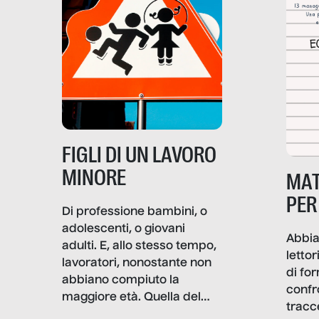
soprattutto nei luoghi di
lavoro rovescia la sua
frattura. Questo reportage
gravità.
nasce dall’idea che guerre
e crisi penetrino nel tessuto
più intimo delle società per
alterarne le molecole
professionali – e, attraverso
esse, il senso stesso della
dignità.
FIGLI DI UN LAVORO
MINORE
MAT
PER
Di professione bambini, o
adolescenti, o giovani
Abbia
adulti. E, allo stesso tempo,
lettor
lavoratori, nonostante non
di fo
abbiano compiuto la
confr
maggiore età. Quella del
tracc
lavoro minorile è una piaga