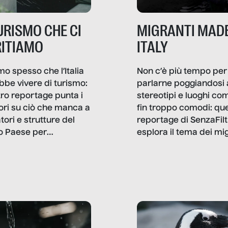
TURISMO CHE CI
MIGRANTI MADE
ITIAMO
ITALY
mo spesso che l’Italia
Non c’è più tempo per
bbe vivere di turismo:
parlarne poggiandosi 
stro reportage punta i
stereotipi e luoghi co
ttori su ciò che manca a
fin troppo comodi: qu
tori e strutture del
reportage di SenzaFilt
o Paese per
esplora il tema dei mi
etizzarlo.
sotto i molteplici profil
cui non arriva mai trac
compreso quello degli
immigrati che – quan
possono – addirittura 
ripensano.