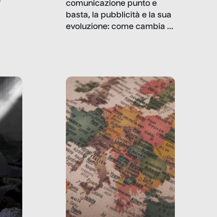
comunicazione punto e
basta, la pubblicità e la sua
, infografiche
evoluzione: come cambia il
filo rosso che dalle aziende
e e
porta ai clienti. Ne usciremo
ro
davvero migliori, sotto
ia,
questo punto di vista?
e,
,
izia,