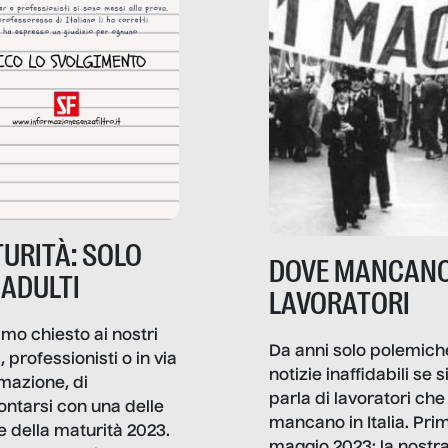
URITÀ: SOLO
DOVE MANCANO
 ADULTI
LAVORATORI
mo chiesto ai nostri
Da anni solo polemich
i, professionisti o in via
notizie inaffidabili se s
rmazione, di
parla di lavoratori che
ontarsi con una delle
mancano in Italia. Pri
e della maturità 2023.
maggio 2023: la nostr