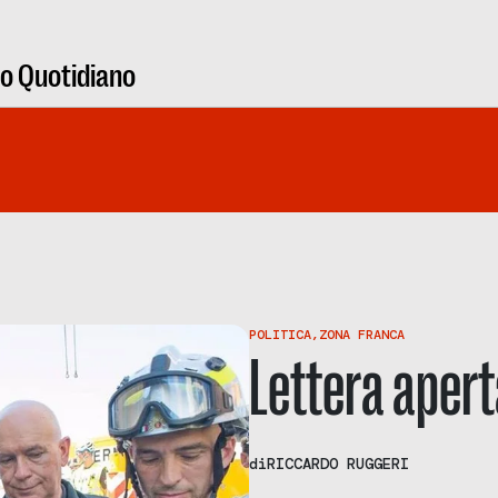
ro Quotidiano
POLITICA
,
ZONA FRANCA
Lettera aper
di
RICCARDO RUGGERI