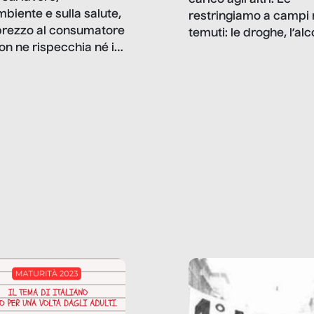
mbiente e sulla salute,
restringiamo a campi 
prezzo al consumatore
temuti: le droghe, l’alcol
on ne rispecchia né il
gioco d’azzardo, e nel 
 né i lati in ombra. Da
mentiamo a noi stessi; 
ncerto a una borsa
nostre ossessioni ci s
ianale, da uno
anche il sesso, il lavor
phone fino a una
tecnologia – e la lista
glietta d’acqua, siamo
prosegue. Perché le
do di ripercorrere i
dipendenze sono molt
ssi alla base della
diffuse e subdole di q
zione di ciò che
saremmo disposti ad
 per scontato?
ammettere, e per ogni
o reportage è un
vittima c’è qualcuno c
o nel lavoro invisibile
trae un guadagno. In 
 gli oggetti e i servizi
reportage vediamo qu
anno la nostra vita
come.
diana.