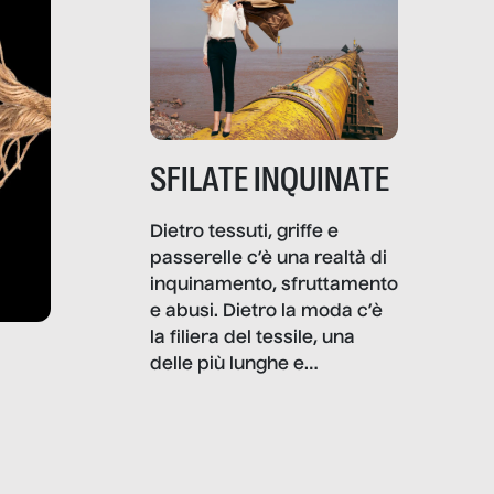
SFILATE INQUINATE
Dietro tessuti, griffe e
passerelle c’è una realtà di
inquinamento, sfruttamento
e abusi. Dietro la moda c’è
la filiera del tessile, una
delle più lunghe e
impattanti dal punto di vista
sociale e ambientale. In
questo reportage mettiamo
in luce le gravi