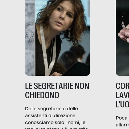
LE SEGRETARIE NON
COR
CHIEDONO
LAV
L’U
Delle segretarie o delle
assistenti di direzione
Poca 
conosciamo solo i nomi, le
allar