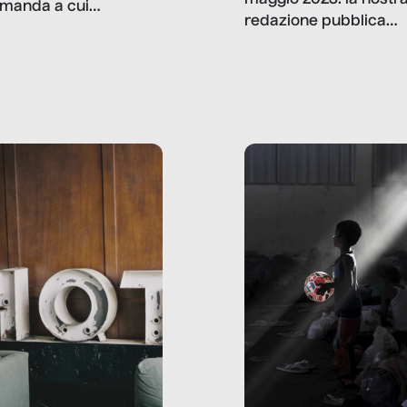
manda a cui
redazione pubblica
amo rispondere è:
dati, storie, interviste
mmo ancora scrivere
che raccontano come
ma, da adulti? Ecco le
stanno davvero le cos
te, nelle loro prove.
dove mancano davve
risorse. Sono la giustiz
la sanità, la ristorazion
la scuola, le fabbriche
la pubblica
amministrazione, l’edil
il sociale.