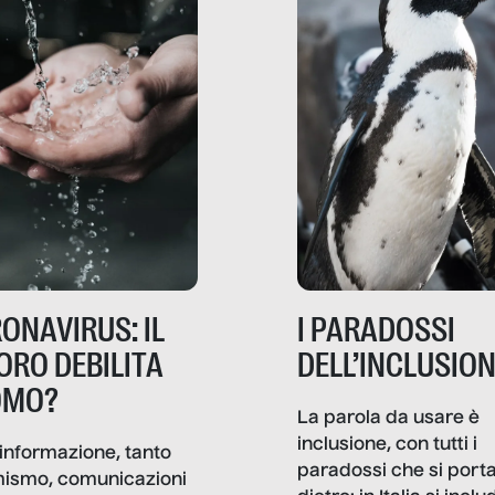
ONAVIRUS: IL
I PARADOSSI
ORO DEBILITA
DELL’INCLUSIO
OMO?
La parola da usare è
inclusione, con tutti i
informazione, tanto
paradossi che si port
mismo, comunicazioni