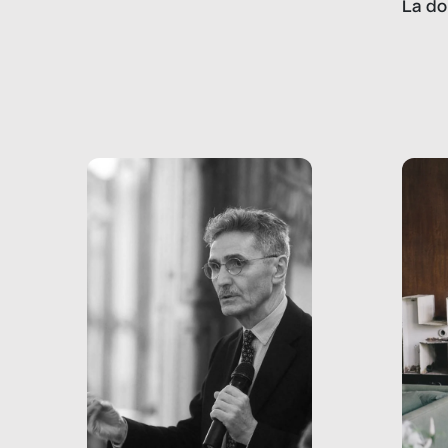
La do
con pesanti effetti
volev
psicologici e sociali, ed è
sapre
più vicina di quanto si pensi:
un te
non esiste solo nel Terzo
rispos
mondo, ma anche in Italia,
dove coinvolge 336.000
minori. […]