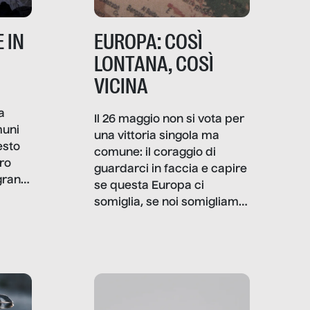
 IN
EUROPA: COSÌ
LONTANA, COSÌ
VICINA
a
Il 26 maggio non si vota per
muni
una vittoria singola ma
esto
comune: il coraggio di
ro
guardarci in faccia e capire
granti
se questa Europa ci
i di
somiglia, se noi somigliamo
cia,
a lei. Per provare a
rispondere, SenzaFiltro ha
do
indagato il mestiere della
ci
politica italiana ed europea,
che lingua parla e che
strumenti usa, come