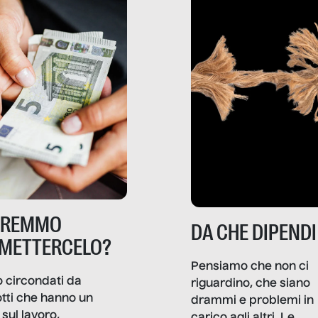
TREMMO
DA CHE DIPENDI
METTERCELO?
Pensiamo che non ci
 circondati da
riguardino, che siano
tti che hanno un
drammi e problemi in
sul lavoro,
carico agli altri. Le