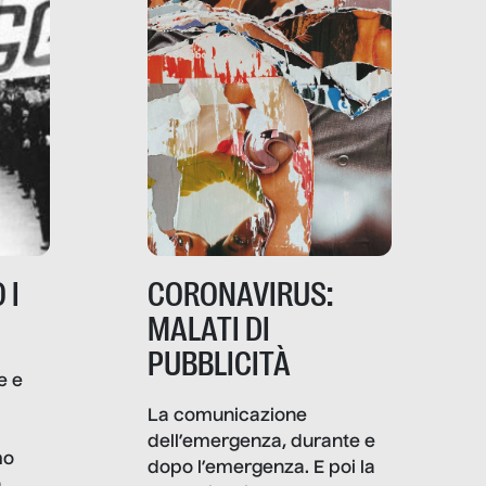
 I
CORONAVIRUS:
MALATI DI
PUBBLICITÀ
e e
i
La comunicazione
dell’emergenza, durante e
mo
dopo l’emergenza. E poi la
a