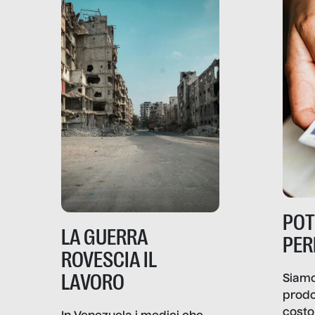
PO
LA GUERRA
PER
ROVESCIA IL
LAVORO
Siamo
prodo
costo 