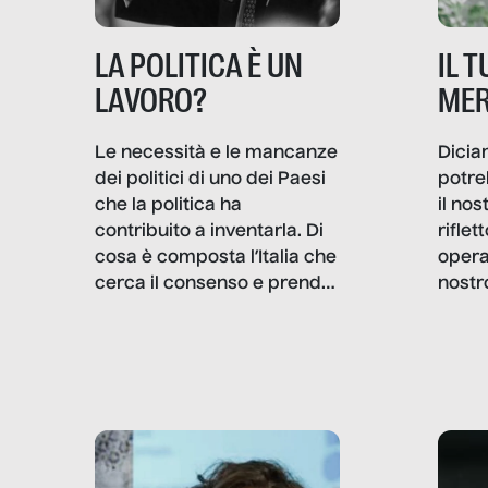
IL 
LA POLITICA È UN
MER
LAVORO?
Dicia
Le necessità e le mancanze
potre
dei politici di uno dei Paesi
il no
che la politica ha
rifle
contribuito a inventarla. Di
opera
cosa è composta l’Italia che
nostr
cerca il consenso e prende
concr
le decisioni?