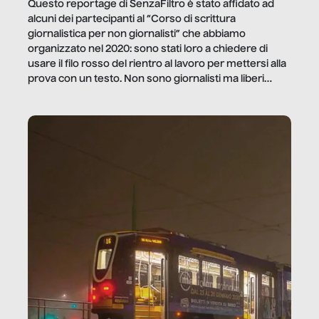
Questo reportage di SenzaFiltro è stato affidato ad
alcuni dei partecipanti al “Corso di scrittura
giornalistica per non giornalisti” che abbiamo
organizzato nel 2020: sono stati loro a chiedere di
usare il filo rosso del rientro al lavoro per mettersi alla
prova con un testo. Non sono giornalisti ma liberi
professionisti e persone d’azienda che ci […]