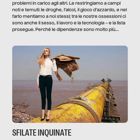
problemi in carico agli altri. Le restringiamo a campi
noti e temuti: le droghe, l’alcol, il gioco d’azzardo, e nel
farlo mentiamo a noi stessi; tra le nostre ossessioni ci
sono anche il sesso, il lavoro e la tecnologia – e la lista
prosegue. Perché le dipendenze sono molto più
diffuse e subdole di quanto saremmo disposti ad
ammettere, e per ogni vittima c’è qualcuno che ne
trae un guadagno. In questo reportage vediamo
quale e come.
SFILATE INQUINATE