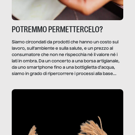
POTREMMO PERMETTERCELO?
Siamo circondati da prodotti che hanno un costo sul
lavoro, sull’ambiente e sulla salute, e un prezzo al
consumatore che non ne rispecchia né il valore né i
lati in ombra. Da un concerto a una borsa artigianale,
da uno smartphone fino a una bottiglietta d’acqua,
siamo in grado di ripercorrere i processi alla base
della produzione di ciò che diamo per scontato?
Questo reportage è un viaggio nel lavoro invisibile
dietro gli oggetti e i servizi che fanno la nostra vita
quotidiana.