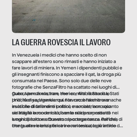
LA GUERRA ROVESCIA IL LAVORO
In Venezuela i medici che hanno scelto di non
scappare all’estero sono rimasti e hanno iniziato a
fare lavori di miniera. In Yemen i dipendenti pubblici e
gli insegnanti finiscono a spacciare il qat, la droga più
consumata nel Paese. Sono solo due delle nove
fotografie che SenzaFiltro ha scattato nei luoghi di
guerra per dimostrare che i conflitti ribaltano le
Cuba, Venezuela, Iran, Yemen, Arabia Saudita, Stati
priorità di sopravvivenza. Il lavoro è l’architrave
Uniti, Kenya, Uganda: qui non raccontiamo cronache
invisibile di un ordine politico e sociale, non solo
esotiche di fallimenti lontani, ma mostriamo quanto
un’attività economica: diventa nitida soprattutto nei
sia fragile la modernità, con le sue promesse di
luoghi di frattura. Questo reportage nasce dall’idea
emancipazione attraverso la competenza. Perché, di
che guerre e crisi penetrino nel tessuto più intimo
fronte alla violenza fisica o economica, la piramide del
delle società per alterarne le molecole professionali –
lavoro rovescia la sua gravità.