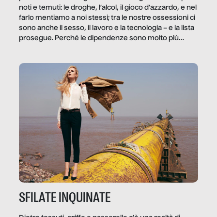
noti e temuti: le droghe, l’alcol, il gioco d’azzardo, e nel
farlo mentiamo a noi stessi; tra le nostre ossessioni ci
sono anche il sesso, il lavoro e la tecnologia – e la lista
prosegue. Perché le dipendenze sono molto più
diffuse e subdole di quanto saremmo disposti ad
ammettere, e per ogni vittima c’è qualcuno che ne
trae un guadagno. In questo reportage vediamo
quale e come.
SFILATE INQUINATE