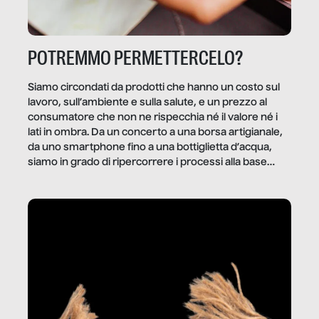
POTREMMO PERMETTERCELO?
Siamo circondati da prodotti che hanno un costo sul
lavoro, sull’ambiente e sulla salute, e un prezzo al
consumatore che non ne rispecchia né il valore né i
lati in ombra. Da un concerto a una borsa artigianale,
da uno smartphone fino a una bottiglietta d’acqua,
siamo in grado di ripercorrere i processi alla base
della produzione di ciò che diamo per scontato?
Questo reportage è un viaggio nel lavoro invisibile
dietro gli oggetti e i servizi che fanno la nostra vita
quotidiana.