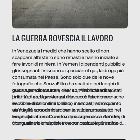
LA GUERRA ROVESCIA IL LAVORO
In Venezuela i medici che hanno scelto di non
scappare all’estero sono rimasti e hanno iniziato a
fare lavori di miniera. In Yemen i dipendenti pubblici e
gli insegnanti finiscono a spacciare il qat, la droga più
consumata nel Paese. Sono solo due delle nove
fotografie che SenzaFiltro ha scattato nei luoghi di
guerra per dimostrare che i conflitti ribaltano le
Cuba, Venezuela, Iran, Yemen, Arabia Saudita, Stati
priorità di sopravvivenza. Il lavoro è l’architrave
Uniti, Kenya, Uganda: qui non raccontiamo cronache
invisibile di un ordine politico e sociale, non solo
esotiche di fallimenti lontani, ma mostriamo quanto
un’attività economica: diventa nitida soprattutto nei
sia fragile la modernità, con le sue promesse di
luoghi di frattura. Questo reportage nasce dall’idea
emancipazione attraverso la competenza. Perché, di
che guerre e crisi penetrino nel tessuto più intimo
fronte alla violenza fisica o economica, la piramide del
delle società per alterarne le molecole professionali –
lavoro rovescia la sua gravità.
e, attraverso esse, il senso stesso della dignità.