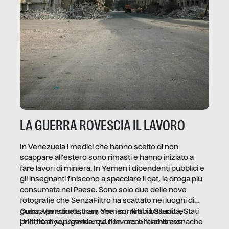
LA GUERRA ROVESCIA IL LAVORO
In Venezuela i medici che hanno scelto di non
scappare all’estero sono rimasti e hanno iniziato a
fare lavori di miniera. In Yemen i dipendenti pubblici e
gli insegnanti finiscono a spacciare il qat, la droga più
consumata nel Paese. Sono solo due delle nove
fotografie che SenzaFiltro ha scattato nei luoghi di
guerra per dimostrare che i conflitti ribaltano le
Cuba, Venezuela, Iran, Yemen, Arabia Saudita, Stati
priorità di sopravvivenza. Il lavoro è l’architrave
Uniti, Kenya, Uganda: qui non raccontiamo cronache