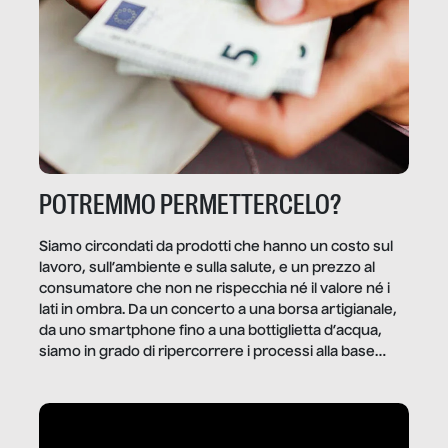
POTREMMO PERMETTERCELO?
Siamo circondati da prodotti che hanno un costo sul
lavoro, sull’ambiente e sulla salute, e un prezzo al
consumatore che non ne rispecchia né il valore né i
lati in ombra. Da un concerto a una borsa artigianale,
da uno smartphone fino a una bottiglietta d’acqua,
siamo in grado di ripercorrere i processi alla base
della produzione di ciò che diamo per scontato?
Questo reportage è un viaggio nel lavoro invisibile
dietro gli oggetti e i servizi che fanno la nostra vita
quotidiana.