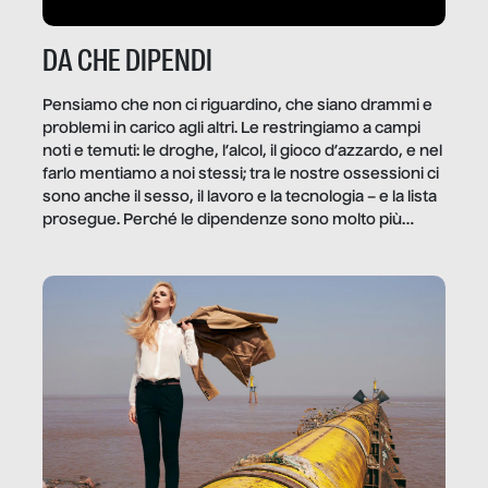
DA CHE DIPENDI
Pensiamo che non ci riguardino, che siano drammi e
problemi in carico agli altri. Le restringiamo a campi
noti e temuti: le droghe, l’alcol, il gioco d’azzardo, e nel
farlo mentiamo a noi stessi; tra le nostre ossessioni ci
sono anche il sesso, il lavoro e la tecnologia – e la lista
prosegue. Perché le dipendenze sono molto più
diffuse e subdole di quanto saremmo disposti ad
ammettere, e per ogni vittima c’è qualcuno che ne
trae un guadagno. In questo reportage vediamo
quale e come.