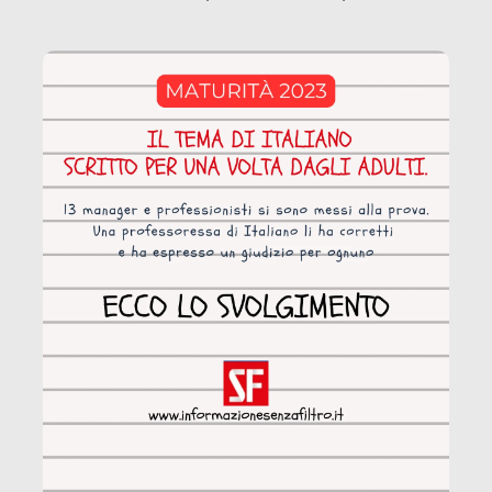
coinvolge 336.000 minori. […]