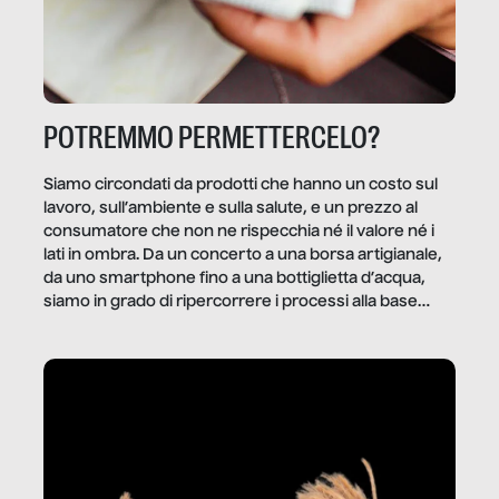
POTREMMO PERMETTERCELO?
Siamo circondati da prodotti che hanno un costo sul
lavoro, sull’ambiente e sulla salute, e un prezzo al
consumatore che non ne rispecchia né il valore né i
lati in ombra. Da un concerto a una borsa artigianale,
da uno smartphone fino a una bottiglietta d’acqua,
siamo in grado di ripercorrere i processi alla base
della produzione di ciò che diamo per scontato?
Questo reportage è un viaggio nel lavoro invisibile
dietro gli oggetti e i servizi che fanno la nostra vita
quotidiana.