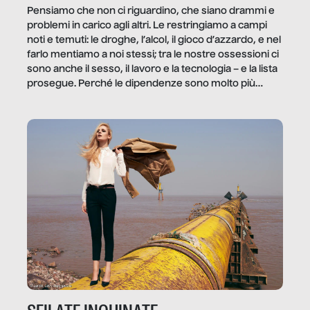
Pensiamo che non ci riguardino, che siano drammi e
problemi in carico agli altri. Le restringiamo a campi
noti e temuti: le droghe, l’alcol, il gioco d’azzardo, e nel
farlo mentiamo a noi stessi; tra le nostre ossessioni ci
sono anche il sesso, il lavoro e la tecnologia – e la lista
prosegue. Perché le dipendenze sono molto più
diffuse e subdole di quanto saremmo disposti ad
ammettere, e per ogni vittima c’è qualcuno che ne
trae un guadagno. In questo reportage vediamo
quale e come.