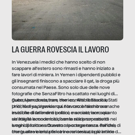
LA GUERRA ROVESCIA IL LAVORO
In Venezuela i medici che hanno scelto di non
scappare all’estero sono rimasti e hanno iniziato a
fare lavori di miniera. In Yemen i dipendenti pubblici e
gli insegnanti finiscono a spacciare il qat, la droga più
consumata nel Paese. Sono solo due delle nove
fotografie che SenzaFiltro ha scattato nei luoghi di
guerra per dimostrare che i conflitti ribaltano le
Cuba, Venezuela, Iran, Yemen, Arabia Saudita, Stati
priorità di sopravvivenza. Il lavoro è l’architrave
Uniti, Kenya, Uganda: qui non raccontiamo cronache
invisibile di un ordine politico e sociale, non solo
esotiche di fallimenti lontani, ma mostriamo quanto
un’attività economica: diventa nitida soprattutto nei
sia fragile la modernità, con le sue promesse di
luoghi di frattura. Questo reportage nasce dall’idea
emancipazione attraverso la competenza. Perché, di
che guerre e crisi penetrino nel tessuto più intimo
fronte alla violenza fisica o economica, la piramide del