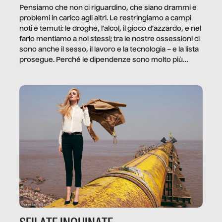
Pensiamo che non ci riguardino, che siano drammi e
problemi in carico agli altri. Le restringiamo a campi
noti e temuti: le droghe, l’alcol, il gioco d’azzardo, e nel
farlo mentiamo a noi stessi; tra le nostre ossessioni ci
sono anche il sesso, il lavoro e la tecnologia – e la lista
prosegue. Perché le dipendenze sono molto più
diffuse e subdole di quanto saremmo disposti ad
ammettere, e per ogni vittima c’è qualcuno che ne
trae un guadagno. In questo reportage vediamo
quale e come.