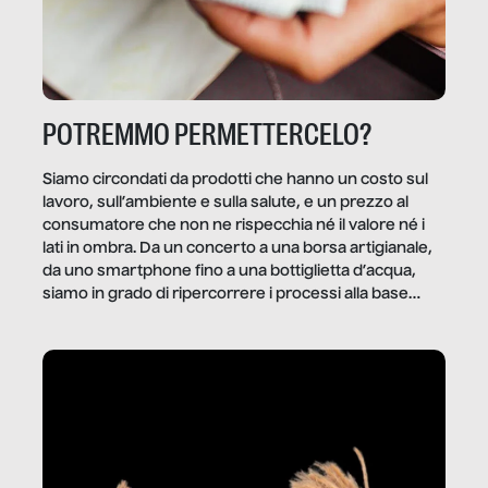
POTREMMO PERMETTERCELO?
Siamo circondati da prodotti che hanno un costo sul
lavoro, sull’ambiente e sulla salute, e un prezzo al
consumatore che non ne rispecchia né il valore né i
lati in ombra. Da un concerto a una borsa artigianale,
da uno smartphone fino a una bottiglietta d’acqua,
siamo in grado di ripercorrere i processi alla base
della produzione di ciò che diamo per scontato?
Questo reportage è un viaggio nel lavoro invisibile
dietro gli oggetti e i servizi che fanno la nostra vita
quotidiana.