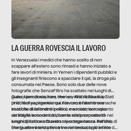
LA GUERRA ROVESCIA IL LAVORO
In Venezuela i medici che hanno scelto di non
scappare all’estero sono rimasti e hanno iniziato a
fare lavori di miniera. In Yemen i dipendenti pubblici e
gli insegnanti finiscono a spacciare il qat, la droga più
consumata nel Paese. Sono solo due delle nove
fotografie che SenzaFiltro ha scattato nei luoghi di
guerra per dimostrare che i conflitti ribaltano le
Cuba, Venezuela, Iran, Yemen, Arabia Saudita, Stati
priorità di sopravvivenza. Il lavoro è l’architrave
Uniti, Kenya, Uganda: qui non raccontiamo cronache
invisibile di un ordine politico e sociale, non solo
esotiche di fallimenti lontani, ma mostriamo quanto
un’attività economica: diventa nitida soprattutto nei
sia fragile la modernità, con le sue promesse di
luoghi di frattura. Questo reportage nasce dall’idea
emancipazione attraverso la competenza. Perché, di
che guerre e crisi penetrino nel tessuto più intimo
fronte alla violenza fisica o economica, la piramide del