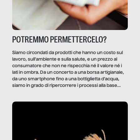
POTREMMO PERMETTERCELO?
Siamo circondati da prodotti che hanno un costo sul
lavoro, sull’ambiente e sulla salute, e un prezzo al
consumatore che non ne rispecchia né il valore né i
lati in ombra. Da un concerto a una borsa artigianale,
da uno smartphone fino a una bottiglietta d’acqua,
siamo in grado di ripercorrere i processi alla base
della produzione di ciò che diamo per scontato?
Questo reportage è un viaggio nel lavoro invisibile
dietro gli oggetti e i servizi che fanno la nostra vita
quotidiana.