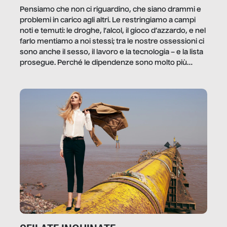
Pensiamo che non ci riguardino, che siano drammi e
problemi in carico agli altri. Le restringiamo a campi
noti e temuti: le droghe, l’alcol, il gioco d’azzardo, e nel
farlo mentiamo a noi stessi; tra le nostre ossessioni ci
sono anche il sesso, il lavoro e la tecnologia – e la lista
prosegue. Perché le dipendenze sono molto più
diffuse e subdole di quanto saremmo disposti ad
ammettere, e per ogni vittima c’è qualcuno che ne
trae un guadagno. In questo reportage vediamo
quale e come.