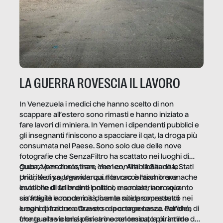
LA GUERRA ROVESCIA IL LAVORO
In Venezuela i medici che hanno scelto di non
scappare all’estero sono rimasti e hanno iniziato a
fare lavori di miniera. In Yemen i dipendenti pubblici e
gli insegnanti finiscono a spacciare il qat, la droga più
consumata nel Paese. Sono solo due delle nove
fotografie che SenzaFiltro ha scattato nei luoghi di
guerra per dimostrare che i conflitti ribaltano le
Cuba, Venezuela, Iran, Yemen, Arabia Saudita, Stati
priorità di sopravvivenza. Il lavoro è l’architrave
Uniti, Kenya, Uganda: qui non raccontiamo cronache
invisibile di un ordine politico e sociale, non solo
esotiche di fallimenti lontani, ma mostriamo quanto
un’attività economica: diventa nitida soprattutto nei
sia fragile la modernità, con le sue promesse di
luoghi di frattura. Questo reportage nasce dall’idea
emancipazione attraverso la competenza. Perché, di
che guerre e crisi penetrino nel tessuto più intimo
fronte alla violenza fisica o economica, la piramide del