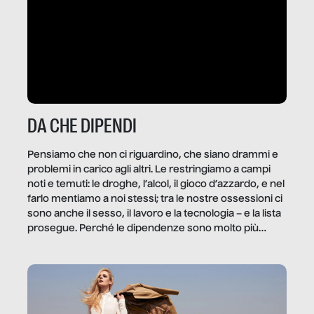
DA CHE DIPENDI
Pensiamo che non ci riguardino, che siano drammi e
problemi in carico agli altri. Le restringiamo a campi
noti e temuti: le droghe, l’alcol, il gioco d’azzardo, e nel
farlo mentiamo a noi stessi; tra le nostre ossessioni ci
sono anche il sesso, il lavoro e la tecnologia – e la lista
prosegue. Perché le dipendenze sono molto più
diffuse e subdole di quanto saremmo disposti ad
ammettere, e per ogni vittima c’è qualcuno che ne
trae un guadagno. In questo reportage vediamo
quale e come.