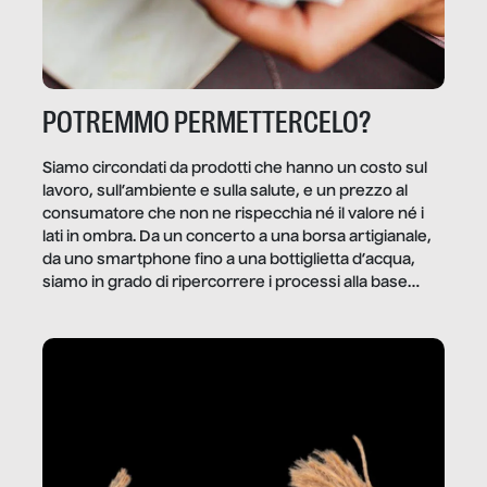
POTREMMO PERMETTERCELO?
Siamo circondati da prodotti che hanno un costo sul
lavoro, sull’ambiente e sulla salute, e un prezzo al
consumatore che non ne rispecchia né il valore né i
lati in ombra. Da un concerto a una borsa artigianale,
da uno smartphone fino a una bottiglietta d’acqua,
siamo in grado di ripercorrere i processi alla base
della produzione di ciò che diamo per scontato?
Questo reportage è un viaggio nel lavoro invisibile
dietro gli oggetti e i servizi che fanno la nostra vita
quotidiana.