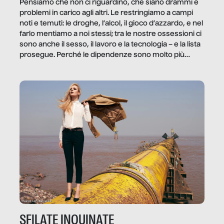
Pensiamo che non ci riguardino, che siano drammi e
problemi in carico agli altri. Le restringiamo a campi
noti e temuti: le droghe, l’alcol, il gioco d’azzardo, e nel
farlo mentiamo a noi stessi; tra le nostre ossessioni ci
sono anche il sesso, il lavoro e la tecnologia – e la lista
prosegue. Perché le dipendenze sono molto più
diffuse e subdole di quanto saremmo disposti ad
ammettere, e per ogni vittima c’è qualcuno che ne
trae un guadagno. In questo reportage vediamo
quale e come.
SFILATE INQUINATE