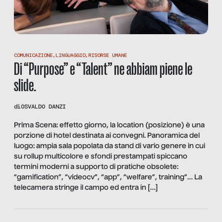
COMUNICAZIONE
,
LINGUAGGIO
,
RISORSE UMANE
Di “Purpose” e “Talent” ne abbiam piene le
slide.
di
OSVALDO DANZI
Prima Scena: effetto giorno, la location (posizione) è una
porzione di hotel destinata ai convegni. Panoramica del
luogo: ampia sala popolata da stand di vario genere in cui
su rollup multicolore e sfondi prestampati spiccano
termini moderni a supporto di pratiche obsolete:
“gamification”, “videocv”, “app”, “welfare”, training”… La
telecamera stringe il campo ed entra in […]