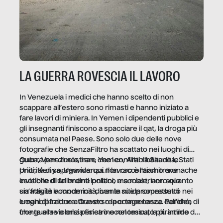
LA GUERRA ROVESCIA IL LAVORO
In Venezuela i medici che hanno scelto di non
scappare all’estero sono rimasti e hanno iniziato a
fare lavori di miniera. In Yemen i dipendenti pubblici e
gli insegnanti finiscono a spacciare il qat, la droga più
consumata nel Paese. Sono solo due delle nove
fotografie che SenzaFiltro ha scattato nei luoghi di
guerra per dimostrare che i conflitti ribaltano le
Cuba, Venezuela, Iran, Yemen, Arabia Saudita, Stati
priorità di sopravvivenza. Il lavoro è l’architrave
Uniti, Kenya, Uganda: qui non raccontiamo cronache
invisibile di un ordine politico e sociale, non solo
esotiche di fallimenti lontani, ma mostriamo quanto
un’attività economica: diventa nitida soprattutto nei
sia fragile la modernità, con le sue promesse di
luoghi di frattura. Questo reportage nasce dall’idea
emancipazione attraverso la competenza. Perché, di
che guerre e crisi penetrino nel tessuto più intimo
fronte alla violenza fisica o economica, la piramide del
delle società per alterarne le molecole professionali –
lavoro rovescia la sua gravità.