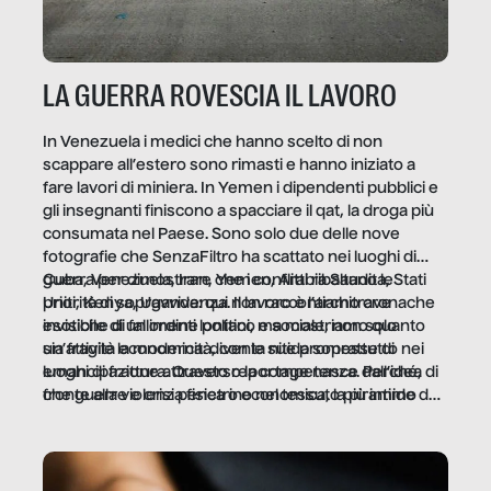
LA GUERRA ROVESCIA IL LAVORO
In Venezuela i medici che hanno scelto di non
scappare all’estero sono rimasti e hanno iniziato a
fare lavori di miniera. In Yemen i dipendenti pubblici e
gli insegnanti finiscono a spacciare il qat, la droga più
consumata nel Paese. Sono solo due delle nove
fotografie che SenzaFiltro ha scattato nei luoghi di
guerra per dimostrare che i conflitti ribaltano le
Cuba, Venezuela, Iran, Yemen, Arabia Saudita, Stati
priorità di sopravvivenza. Il lavoro è l’architrave
Uniti, Kenya, Uganda: qui non raccontiamo cronache
invisibile di un ordine politico e sociale, non solo
esotiche di fallimenti lontani, ma mostriamo quanto
un’attività economica: diventa nitida soprattutto nei
sia fragile la modernità, con le sue promesse di
luoghi di frattura. Questo reportage nasce dall’idea
emancipazione attraverso la competenza. Perché, di
che guerre e crisi penetrino nel tessuto più intimo
fronte alla violenza fisica o economica, la piramide del
delle società per alterarne le molecole professionali –
lavoro rovescia la sua gravità.
e, attraverso esse, il senso stesso della dignità.