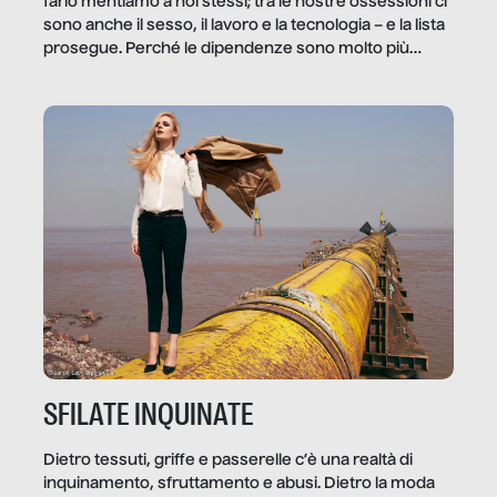
farlo mentiamo a noi stessi; tra le nostre ossessioni ci
sono anche il sesso, il lavoro e la tecnologia – e la lista
prosegue. Perché le dipendenze sono molto più
diffuse e subdole di quanto saremmo disposti ad
ammettere, e per ogni vittima c’è qualcuno che ne
trae un guadagno. In questo reportage vediamo
quale e come.
SFILATE INQUINATE
Dietro tessuti, griffe e passerelle c’è una realtà di
inquinamento, sfruttamento e abusi. Dietro la moda