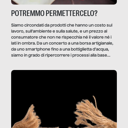
POTREMMO PERMETTERCELO?
Siamo circondati da prodotti che hanno un costo sul
lavoro, sull’ambiente e sulla salute, e un prezzo al
consumatore che non ne rispecchia né il valore né i
lati in ombra. Da un concerto a una borsa artigianale,
da uno smartphone fino a una bottiglietta d’acqua,
siamo in grado di ripercorrere i processi alla base
della produzione di ciò che diamo per scontato?
Questo reportage è un viaggio nel lavoro invisibile
dietro gli oggetti e i servizi che fanno la nostra vita
quotidiana.