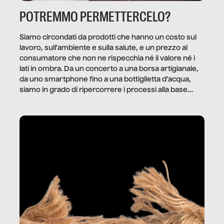
POTREMMO PERMETTERCELO?
Siamo circondati da prodotti che hanno un costo sul
lavoro, sull’ambiente e sulla salute, e un prezzo al
consumatore che non ne rispecchia né il valore né i
lati in ombra. Da un concerto a una borsa artigianale,
da uno smartphone fino a una bottiglietta d’acqua,
siamo in grado di ripercorrere i processi alla base
della produzione di ciò che diamo per scontato?
Questo reportage è un viaggio nel lavoro invisibile
dietro gli oggetti e i servizi che fanno la nostra vita
quotidiana.