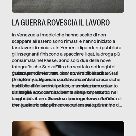
LA GUERRA ROVESCIA IL LAVORO
In Venezuela i medici che hanno scelto di non
scappare all’estero sono rimasti e hanno iniziato a
fare lavori di miniera. In Yemen i dipendenti pubblici e
gli insegnanti finiscono a spacciare il qat, la droga più
consumata nel Paese. Sono solo due delle nove
fotografie che SenzaFiltro ha scattato nei luoghi di
guerra per dimostrare che i conflitti ribaltano le
Cuba, Venezuela, Iran, Yemen, Arabia Saudita, Stati
priorità di sopravvivenza. Il lavoro è l’architrave
Uniti, Kenya, Uganda: qui non raccontiamo cronache
invisibile di un ordine politico e sociale, non solo
esotiche di fallimenti lontani, ma mostriamo quanto
un’attività economica: diventa nitida soprattutto nei
sia fragile la modernità, con le sue promesse di
luoghi di frattura. Questo reportage nasce dall’idea
emancipazione attraverso la competenza. Perché, di
che guerre e crisi penetrino nel tessuto più intimo
fronte alla violenza fisica o economica, la piramide del
delle società per alterarne le molecole professionali –
lavoro rovescia la sua gravità.
e, attraverso esse, il senso stesso della dignità.