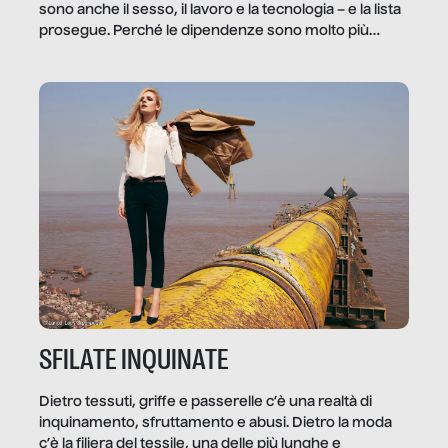
sono anche il sesso, il lavoro e la tecnologia – e la lista
prosegue. Perché le dipendenze sono molto più
diffuse e subdole di quanto saremmo disposti ad
ammettere, e per ogni vittima c’è qualcuno che ne
trae un guadagno. In questo reportage vediamo
quale e come.
SFILATE INQUINATE
Dietro tessuti, griffe e passerelle c’è una realtà di
inquinamento, sfruttamento e abusi. Dietro la moda
c’è la filiera del tessile, una delle più lunghe e