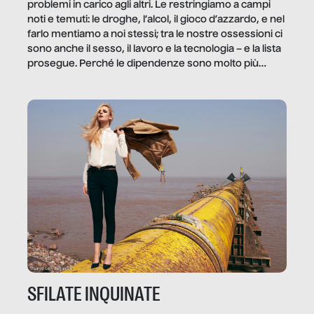
problemi in carico agli altri. Le restringiamo a campi
noti e temuti: le droghe, l’alcol, il gioco d’azzardo, e nel
farlo mentiamo a noi stessi; tra le nostre ossessioni ci
sono anche il sesso, il lavoro e la tecnologia – e la lista
prosegue. Perché le dipendenze sono molto più
diffuse e subdole di quanto saremmo disposti ad
ammettere, e per ogni vittima c’è qualcuno che ne
trae un guadagno. In questo reportage vediamo
quale e come.
SFILATE INQUINATE