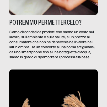
POTREMMO PERMETTERCELO?
Siamo circondati da prodotti che hanno un costo sul
lavoro, sull’ambiente e sulla salute, e un prezzo al
consumatore che non ne rispecchia né il valore né i
lati in ombra. Da un concerto a una borsa artigianale,
da uno smartphone fino a una bottiglietta d’acqua,
siamo in grado di ripercorrere i processi alla base
della produzione di ciò che diamo per scontato?
Questo reportage è un viaggio nel lavoro invisibile
dietro gli oggetti e i servizi che fanno la nostra vita
quotidiana.