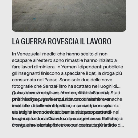
LA GUERRA ROVESCIA IL LAVORO
In Venezuela i medici che hanno scelto di non
scappare all’estero sono rimasti e hanno iniziato a
fare lavori di miniera. In Yemen i dipendenti pubblici e
gli insegnanti finiscono a spacciare il qat, la droga più
consumata nel Paese. Sono solo due delle nove
fotografie che SenzaFiltro ha scattato nei luoghi di
guerra per dimostrare che i conflitti ribaltano le
Cuba, Venezuela, Iran, Yemen, Arabia Saudita, Stati
priorità di sopravvivenza. Il lavoro è l’architrave
Uniti, Kenya, Uganda: qui non raccontiamo cronache
invisibile di un ordine politico e sociale, non solo
esotiche di fallimenti lontani, ma mostriamo quanto
un’attività economica: diventa nitida soprattutto nei
sia fragile la modernità, con le sue promesse di
luoghi di frattura. Questo reportage nasce dall’idea
emancipazione attraverso la competenza. Perché, di
che guerre e crisi penetrino nel tessuto più intimo
fronte alla violenza fisica o economica, la piramide del
delle società per alterarne le molecole professionali –
lavoro rovescia la sua gravità.