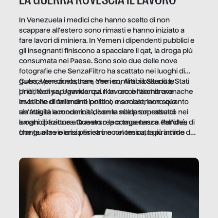
LA GUERRA ROVESCIA IL LAVORO
In Venezuela i medici che hanno scelto di non
scappare all’estero sono rimasti e hanno iniziato a
fare lavori di miniera. In Yemen i dipendenti pubblici e
gli insegnanti finiscono a spacciare il qat, la droga più
consumata nel Paese. Sono solo due delle nove
fotografie che SenzaFiltro ha scattato nei luoghi di
guerra per dimostrare che i conflitti ribaltano le
Cuba, Venezuela, Iran, Yemen, Arabia Saudita, Stati
priorità di sopravvivenza. Il lavoro è l’architrave
Uniti, Kenya, Uganda: qui non raccontiamo cronache
invisibile di un ordine politico e sociale, non solo
esotiche di fallimenti lontani, ma mostriamo quanto
un’attività economica: diventa nitida soprattutto nei
sia fragile la modernità, con le sue promesse di
luoghi di frattura. Questo reportage nasce dall’idea
emancipazione attraverso la competenza. Perché, di
che guerre e crisi penetrino nel tessuto più intimo
fronte alla violenza fisica o economica, la piramide del
delle società per alterarne le molecole professionali –
lavoro rovescia la sua gravità.
e, attraverso esse, il senso stesso della dignità.