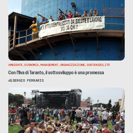
AMBIENTE
,
ECONOMIA
,
MANAGEMENT
,
ORGANIZZAZIONE
,
SOSTENIBILITÀ
Con l’llva di Taranto, il sottosviluppo è una promessa
di
SERGIO FERRARIS