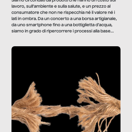
Siamo circondati da prodotti che hanno un costo sul
lavoro, sull’ambiente e sulla salute, e un prezzo al
consumatore che non ne rispecchia né il valore né i
lati in ombra. Da un concerto a una borsa artigianale,
da uno smartphone fino a una bottiglietta d’acqua,
siamo in grado di ripercorrere i processi alla base
della produzione di ciò che diamo per scontato?
Questo reportage è un viaggio nel lavoro invisibile
dietro gli oggetti e i servizi che fanno la nostra vita
quotidiana.