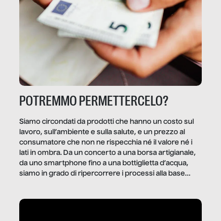
POTREMMO PERMETTERCELO?
Siamo circondati da prodotti che hanno un costo sul
lavoro, sull’ambiente e sulla salute, e un prezzo al
consumatore che non ne rispecchia né il valore né i
lati in ombra. Da un concerto a una borsa artigianale,
da uno smartphone fino a una bottiglietta d’acqua,
siamo in grado di ripercorrere i processi alla base
della produzione di ciò che diamo per scontato?
Questo reportage è un viaggio nel lavoro invisibile
dietro gli oggetti e i servizi che fanno la nostra vita
quotidiana.