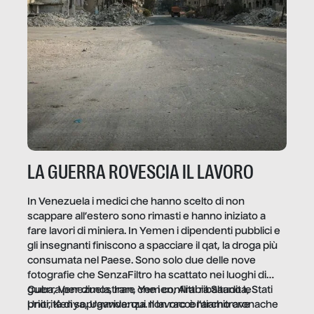
LA GUERRA ROVESCIA IL LAVORO
In Venezuela i medici che hanno scelto di non
scappare all’estero sono rimasti e hanno iniziato a
fare lavori di miniera. In Yemen i dipendenti pubblici e
gli insegnanti finiscono a spacciare il qat, la droga più
consumata nel Paese. Sono solo due delle nove
fotografie che SenzaFiltro ha scattato nei luoghi di
guerra per dimostrare che i conflitti ribaltano le
Cuba, Venezuela, Iran, Yemen, Arabia Saudita, Stati
priorità di sopravvivenza. Il lavoro è l’architrave
Uniti, Kenya, Uganda: qui non raccontiamo cronache