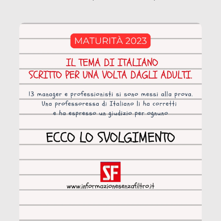
coinvolge 336.000 minori. […]