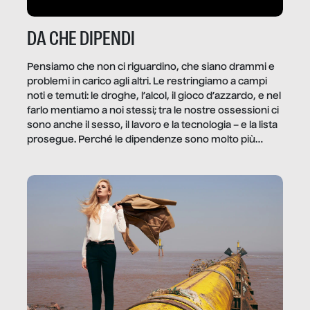
DA CHE DIPENDI
Pensiamo che non ci riguardino, che siano drammi e
problemi in carico agli altri. Le restringiamo a campi
noti e temuti: le droghe, l’alcol, il gioco d’azzardo, e nel
farlo mentiamo a noi stessi; tra le nostre ossessioni ci
sono anche il sesso, il lavoro e la tecnologia – e la lista
prosegue. Perché le dipendenze sono molto più
diffuse e subdole di quanto saremmo disposti ad
ammettere, e per ogni vittima c’è qualcuno che ne
trae un guadagno. In questo reportage vediamo
quale e come.