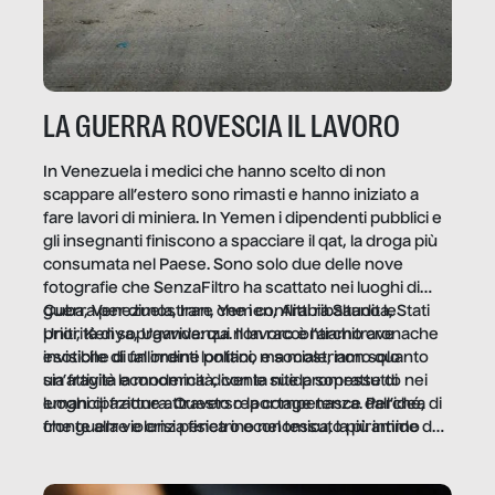
LA GUERRA ROVESCIA IL LAVORO
In Venezuela i medici che hanno scelto di non
scappare all’estero sono rimasti e hanno iniziato a
fare lavori di miniera. In Yemen i dipendenti pubblici e
gli insegnanti finiscono a spacciare il qat, la droga più
consumata nel Paese. Sono solo due delle nove
fotografie che SenzaFiltro ha scattato nei luoghi di
guerra per dimostrare che i conflitti ribaltano le
Cuba, Venezuela, Iran, Yemen, Arabia Saudita, Stati
priorità di sopravvivenza. Il lavoro è l’architrave
Uniti, Kenya, Uganda: qui non raccontiamo cronache
invisibile di un ordine politico e sociale, non solo
esotiche di fallimenti lontani, ma mostriamo quanto
un’attività economica: diventa nitida soprattutto nei
sia fragile la modernità, con le sue promesse di
luoghi di frattura. Questo reportage nasce dall’idea
emancipazione attraverso la competenza. Perché, di
che guerre e crisi penetrino nel tessuto più intimo
fronte alla violenza fisica o economica, la piramide del
delle società per alterarne le molecole professionali –
lavoro rovescia la sua gravità.
e, attraverso esse, il senso stesso della dignità.