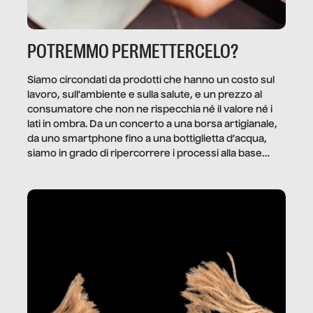
POTREMMO PERMETTERCELO?
Siamo circondati da prodotti che hanno un costo sul
lavoro, sull’ambiente e sulla salute, e un prezzo al
consumatore che non ne rispecchia né il valore né i
lati in ombra. Da un concerto a una borsa artigianale,
da uno smartphone fino a una bottiglietta d’acqua,
siamo in grado di ripercorrere i processi alla base
della produzione di ciò che diamo per scontato?
Questo reportage è un viaggio nel lavoro invisibile
dietro gli oggetti e i servizi che fanno la nostra vita
quotidiana.