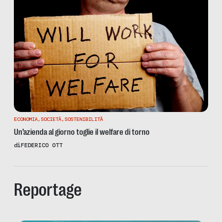
ECONOMIA
,
SOCIETÀ
,
SOSTENIBILITÀ
Un’azienda al giorno toglie il welfare di torno
di
FEDERICO OTT
Reportage