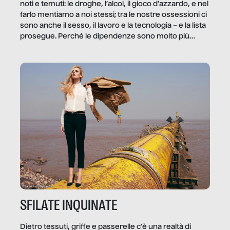
noti e temuti: le droghe, l’alcol, il gioco d’azzardo, e nel
farlo mentiamo a noi stessi; tra le nostre ossessioni ci
sono anche il sesso, il lavoro e la tecnologia – e la lista
prosegue. Perché le dipendenze sono molto più
diffuse e subdole di quanto saremmo disposti ad
ammettere, e per ogni vittima c’è qualcuno che ne
trae un guadagno. In questo reportage vediamo
quale e come.
SFILATE INQUINATE
Dietro tessuti, griffe e passerelle c’è una realtà di