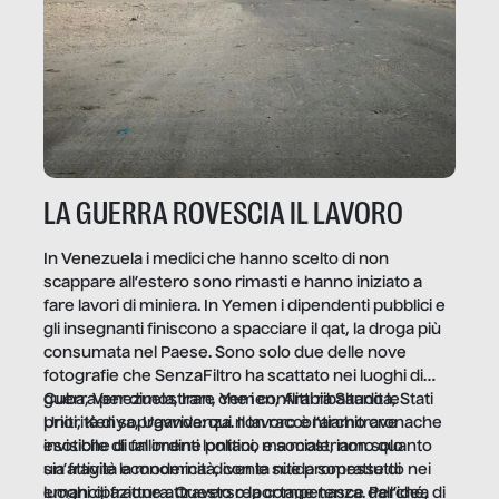
LA GUERRA ROVESCIA IL LAVORO
In Venezuela i medici che hanno scelto di non
scappare all’estero sono rimasti e hanno iniziato a
fare lavori di miniera. In Yemen i dipendenti pubblici e
gli insegnanti finiscono a spacciare il qat, la droga più
consumata nel Paese. Sono solo due delle nove
fotografie che SenzaFiltro ha scattato nei luoghi di
guerra per dimostrare che i conflitti ribaltano le
Cuba, Venezuela, Iran, Yemen, Arabia Saudita, Stati
priorità di sopravvivenza. Il lavoro è l’architrave
Uniti, Kenya, Uganda: qui non raccontiamo cronache
invisibile di un ordine politico e sociale, non solo
esotiche di fallimenti lontani, ma mostriamo quanto
un’attività economica: diventa nitida soprattutto nei
sia fragile la modernità, con le sue promesse di
luoghi di frattura. Questo reportage nasce dall’idea
emancipazione attraverso la competenza. Perché, di