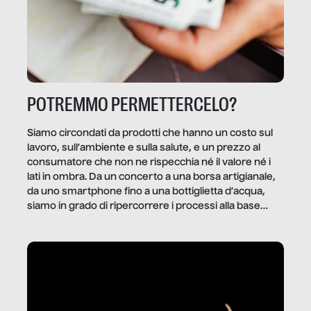
POTREMMO PERMETTERCELO?
Siamo circondati da prodotti che hanno un costo sul
lavoro, sull’ambiente e sulla salute, e un prezzo al
consumatore che non ne rispecchia né il valore né i
lati in ombra. Da un concerto a una borsa artigianale,
da uno smartphone fino a una bottiglietta d’acqua,
siamo in grado di ripercorrere i processi alla base
della produzione di ciò che diamo per scontato?
Questo reportage è un viaggio nel lavoro invisibile
dietro gli oggetti e i servizi che fanno la nostra vita
quotidiana.