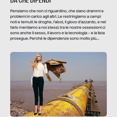
DA CHE DIPENDI
Pensiamo che non ci riguardino, che siano drammi e
problemi in carico agli altri. Le restringiamo a campi
noti e temuti: le droghe, l’alcol, il gioco d’azzardo, e nel
farlo mentiamo a noi stessi; tra le nostre ossessioni ci
sono anche il sesso, il lavoro e la tecnologia – e la lista
prosegue. Perché le dipendenze sono molto più
diffuse e subdole di quanto saremmo disposti ad
ammettere, e per ogni vittima c’è qualcuno che ne
trae un guadagno. In questo reportage vediamo
quale e come.