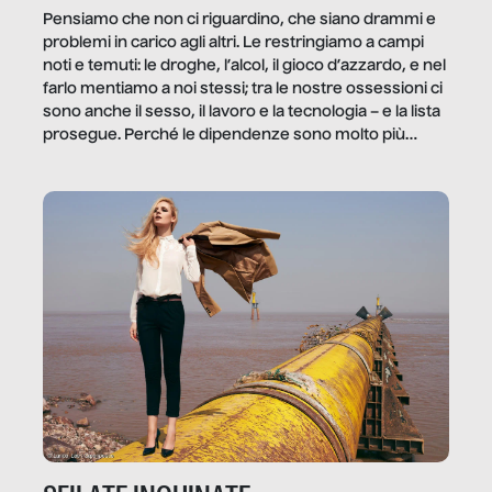
Pensiamo che non ci riguardino, che siano drammi e
problemi in carico agli altri. Le restringiamo a campi
noti e temuti: le droghe, l’alcol, il gioco d’azzardo, e nel
farlo mentiamo a noi stessi; tra le nostre ossessioni ci
sono anche il sesso, il lavoro e la tecnologia – e la lista
prosegue. Perché le dipendenze sono molto più
diffuse e subdole di quanto saremmo disposti ad
ammettere, e per ogni vittima c’è qualcuno che ne
trae un guadagno. In questo reportage vediamo
quale e come.