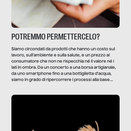
POTREMMO PERMETTERCELO?
Siamo circondati da prodotti che hanno un costo sul
lavoro, sull’ambiente e sulla salute, e un prezzo al
consumatore che non ne rispecchia né il valore né i
lati in ombra. Da un concerto a una borsa artigianale,
da uno smartphone fino a una bottiglietta d’acqua,
siamo in grado di ripercorrere i processi alla base
della produzione di ciò che diamo per scontato?
Questo reportage è un viaggio nel lavoro invisibile
dietro gli oggetti e i servizi che fanno la nostra vita
quotidiana.