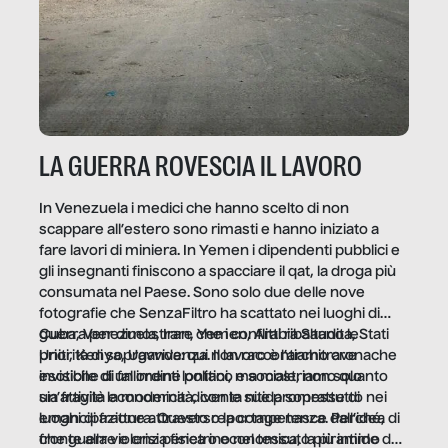
LA GUERRA ROVESCIA IL LAVORO
In Venezuela i medici che hanno scelto di non
scappare all’estero sono rimasti e hanno iniziato a
fare lavori di miniera. In Yemen i dipendenti pubblici e
gli insegnanti finiscono a spacciare il qat, la droga più
consumata nel Paese. Sono solo due delle nove
fotografie che SenzaFiltro ha scattato nei luoghi di
guerra per dimostrare che i conflitti ribaltano le
Cuba, Venezuela, Iran, Yemen, Arabia Saudita, Stati
priorità di sopravvivenza. Il lavoro è l’architrave
Uniti, Kenya, Uganda: qui non raccontiamo cronache
invisibile di un ordine politico e sociale, non solo
esotiche di fallimenti lontani, ma mostriamo quanto
un’attività economica: diventa nitida soprattutto nei
sia fragile la modernità, con le sue promesse di
luoghi di frattura. Questo reportage nasce dall’idea
emancipazione attraverso la competenza. Perché, di
che guerre e crisi penetrino nel tessuto più intimo
fronte alla violenza fisica o economica, la piramide del