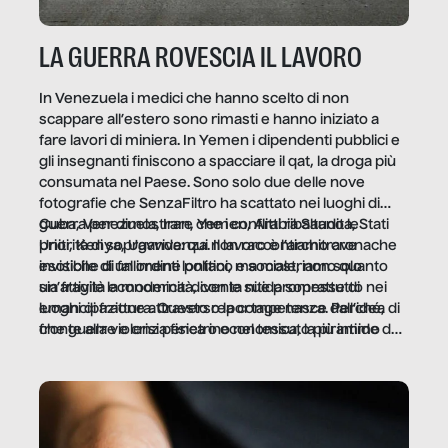
LA GUERRA ROVESCIA IL LAVORO
In Venezuela i medici che hanno scelto di non
scappare all’estero sono rimasti e hanno iniziato a
fare lavori di miniera. In Yemen i dipendenti pubblici e
gli insegnanti finiscono a spacciare il qat, la droga più
consumata nel Paese. Sono solo due delle nove
fotografie che SenzaFiltro ha scattato nei luoghi di
guerra per dimostrare che i conflitti ribaltano le
Cuba, Venezuela, Iran, Yemen, Arabia Saudita, Stati
priorità di sopravvivenza. Il lavoro è l’architrave
Uniti, Kenya, Uganda: qui non raccontiamo cronache
invisibile di un ordine politico e sociale, non solo
esotiche di fallimenti lontani, ma mostriamo quanto
un’attività economica: diventa nitida soprattutto nei
sia fragile la modernità, con le sue promesse di
luoghi di frattura. Questo reportage nasce dall’idea
emancipazione attraverso la competenza. Perché, di
che guerre e crisi penetrino nel tessuto più intimo
fronte alla violenza fisica o economica, la piramide del
delle società per alterarne le molecole professionali –
lavoro rovescia la sua gravità.
e, attraverso esse, il senso stesso della dignità.