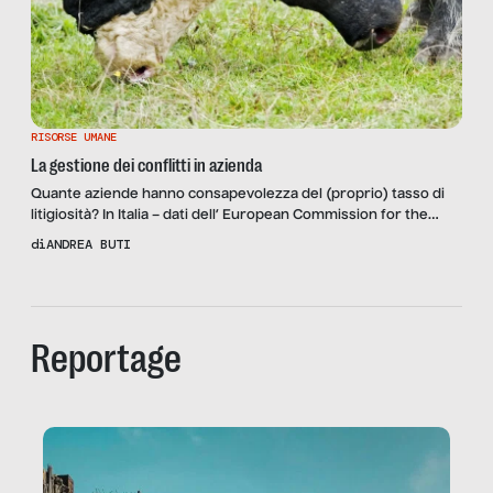
RISORSE UMANE
La gestione dei conflitti in azienda
Quante aziende hanno consapevolezza del (proprio) tasso di
litigiosità? In Italia – dati dell’ European Commission for the
Efficiency of Justice – sono pendenti quasi 5 milioni di processi
di
ANDREA BUTI
civili ed ogni anno se ne iniziano più di un milione. Di questi,
circa 40.000 sono divorzi e separazioni dei coniugi, 45.000 le
cause ordinarie (risarcimento […]
Reportage