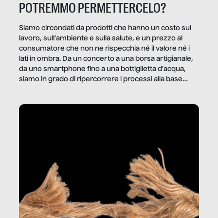
POTREMMO PERMETTERCELO?
Siamo circondati da prodotti che hanno un costo sul
lavoro, sull’ambiente e sulla salute, e un prezzo al
consumatore che non ne rispecchia né il valore né i
lati in ombra. Da un concerto a una borsa artigianale,
da uno smartphone fino a una bottiglietta d’acqua,
siamo in grado di ripercorrere i processi alla base
della produzione di ciò che diamo per scontato?
Questo reportage è un viaggio nel lavoro invisibile
dietro gli oggetti e i servizi che fanno la nostra vita
quotidiana.