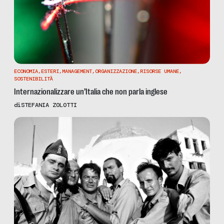
ECONOMIA
,
ESTERI
,
MANAGEMENT
,
ORGANIZZAZIONE
,
RISORSE UMANE
,
SOSTENIBILITÀ
Internazionalizzare un’Italia che non parla inglese
di
STEFANIA ZOLOTTI