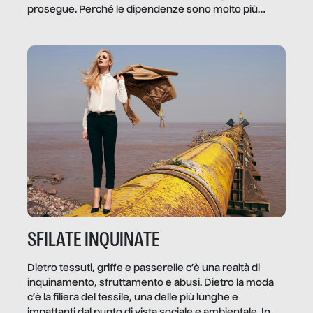
prosegue. Perché le dipendenze sono molto più
diffuse e subdole di quanto saremmo disposti ad
ammettere, e per ogni vittima c’è qualcuno che ne
trae un guadagno. In questo reportage vediamo
quale e come.
SFILATE INQUINATE
Dietro tessuti, griffe e passerelle c’è una realtà di
inquinamento, sfruttamento e abusi. Dietro la moda
c’è la filiera del tessile, una delle più lunghe e
impattanti dal punto di vista sociale e ambientale. In