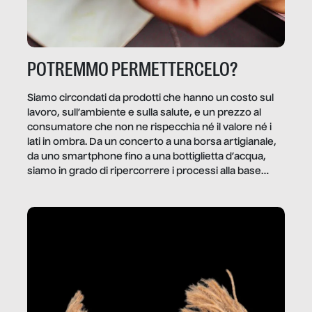
POTREMMO PERMETTERCELO?
Siamo circondati da prodotti che hanno un costo sul
lavoro, sull’ambiente e sulla salute, e un prezzo al
consumatore che non ne rispecchia né il valore né i
lati in ombra. Da un concerto a una borsa artigianale,
da uno smartphone fino a una bottiglietta d’acqua,
siamo in grado di ripercorrere i processi alla base
della produzione di ciò che diamo per scontato?
Questo reportage è un viaggio nel lavoro invisibile
dietro gli oggetti e i servizi che fanno la nostra vita
quotidiana.