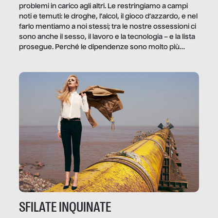
problemi in carico agli altri. Le restringiamo a campi
noti e temuti: le droghe, l’alcol, il gioco d’azzardo, e nel
farlo mentiamo a noi stessi; tra le nostre ossessioni ci
sono anche il sesso, il lavoro e la tecnologia – e la lista
prosegue. Perché le dipendenze sono molto più
diffuse e subdole di quanto saremmo disposti ad
ammettere, e per ogni vittima c’è qualcuno che ne
trae un guadagno. In questo reportage vediamo
quale e come.
SFILATE INQUINATE