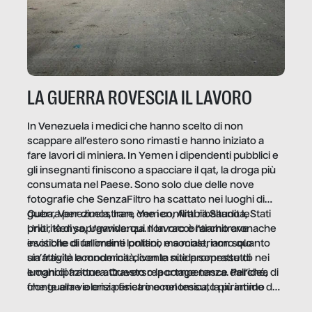
LA GUERRA ROVESCIA IL LAVORO
In Venezuela i medici che hanno scelto di non
scappare all’estero sono rimasti e hanno iniziato a
fare lavori di miniera. In Yemen i dipendenti pubblici e
gli insegnanti finiscono a spacciare il qat, la droga più
consumata nel Paese. Sono solo due delle nove
fotografie che SenzaFiltro ha scattato nei luoghi di
guerra per dimostrare che i conflitti ribaltano le
Cuba, Venezuela, Iran, Yemen, Arabia Saudita, Stati
priorità di sopravvivenza. Il lavoro è l’architrave
Uniti, Kenya, Uganda: qui non raccontiamo cronache
invisibile di un ordine politico e sociale, non solo
esotiche di fallimenti lontani, ma mostriamo quanto
un’attività economica: diventa nitida soprattutto nei
sia fragile la modernità, con le sue promesse di
luoghi di frattura. Questo reportage nasce dall’idea
emancipazione attraverso la competenza. Perché, di
che guerre e crisi penetrino nel tessuto più intimo
fronte alla violenza fisica o economica, la piramide del
delle società per alterarne le molecole professionali –
lavoro rovescia la sua gravità.