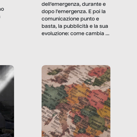
dell’emergenza, durante e
mo
dopo l’emergenza. E poi la
a
comunicazione punto e
basta, la pubblicità e la sua
, infografiche
evoluzione: come cambia il
filo rosso che dalle aziende
e e
porta ai clienti. Ne usciremo
ro
davvero migliori, sotto
ia,
questo punto di vista?
e,
,
izia,