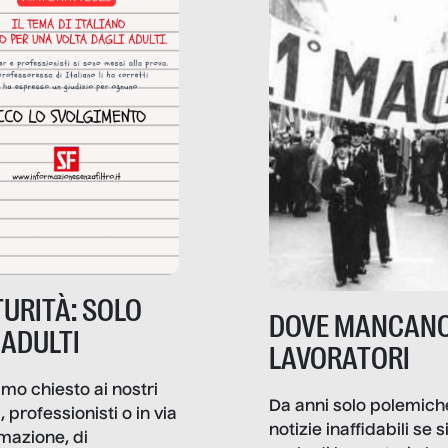
diana.
URITÀ: SOLO
DOVE MANCANO
 ADULTI
LAVORATORI
mo chiesto ai nostri
Da anni solo polemich
i, professionisti o in via
notizie inaffidabili se s
rmazione, di