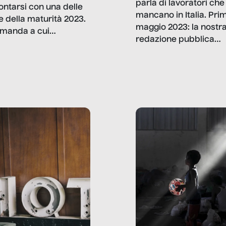
parla di lavoratori che
ontarsi con una delle
mancano in Italia. Pri
e della maturità 2023.
maggio 2023: la nostr
manda a cui
redazione pubblica
amo rispondere è:
dati, storie, interviste
mmo ancora scrivere
che raccontano come
ma, da adulti? Ecco le
stanno davvero le cos
te, nelle loro prove.
dove mancano davve
risorse. Sono la giustiz
la sanità, la ristorazion
la scuola, le fabbriche
la pubblica
amministrazione, l’edil
il sociale.