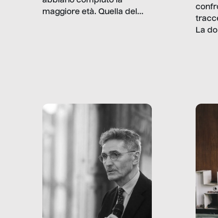
abbiano compiuto la
confr
maggiore età. Quella del
tracc
lavoro minorile è una piaga
La do
con pesanti effetti
volev
psicologici e sociali, ed è
sapre
più vicina di quanto si pensi:
un te
non esiste solo nel Terzo
rispos
mondo, ma anche in Italia,
dove coinvolge 336.000
minori. […]