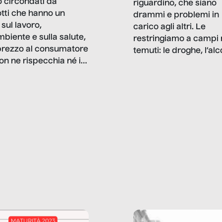
 circondati da
riguardino, che siano
tti che hanno un
drammi e problemi in
sul lavoro,
carico agli altri. Le
mbiente e sulla salute,
restringiamo a campi 
prezzo al consumatore
temuti: le droghe, l’alcol
on ne rispecchia né il
gioco d’azzardo, e nel 
 né i lati in ombra. Da
mentiamo a noi stessi; 
ncerto a una borsa
nostre ossessioni ci s
ianale, da uno
anche il sesso, il lavor
phone fino a una
tecnologia – e la lista
glietta d’acqua, siamo
prosegue. Perché le
do di ripercorrere i
dipendenze sono molt
ssi alla base della
diffuse e subdole di q
zione di ciò che
saremmo disposti ad
 per scontato?
ammettere, e per ogni
o reportage è un
vittima c’è qualcuno c
o nel lavoro invisibile
trae un guadagno. In 
 gli oggetti e i servizi
reportage vediamo qu
anno la nostra vita
come.