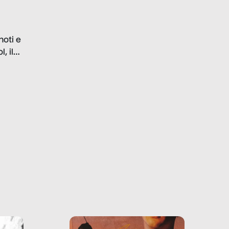
questo reportage mettiamo
in luce le gravi
problematiche del settore e
noti e
la malafede dei grandi
, il
marchi.
farlo
tra le
ono
o e la
o più
uanto
he ne
questo
ale e