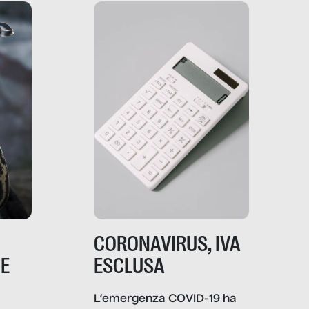
che lingua parla e che
strumenti usa, come
comunica, quanto vale […]
CORONAVIRUS, IVA
NE
ESCLUSA
L’emergenza COVID-19 ha