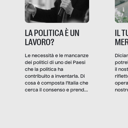
IL 
LA POLITICA È UN
MER
LAVORO?
Dicia
Le necessità e le mancanze
potre
dei politici di uno dei Paesi
il no
che la politica ha
rifle
contribuito a inventarla. Di
opera
cosa è composta l’Italia che
nostr
cerca il consenso e prende
concr
le decisioni?