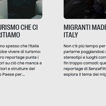
TURISMO CHE CI
MIGRANTI MADE
ITIAMO
ITALY
mo spesso che l’Italia
Non c’è più tempo per
bbe vivere di turismo:
parlarne poggiandosi 
stro reportage punta i
stereotipi e luoghi co
ttori su ciò che manca a
fin troppo comodi: qu
tori e strutture del
reportage di SenzaFilt
o Paese per
esplora il tema dei mi
etizzarlo.
sotto i molteplici profil
cui non arriva mai trac
compreso quello degli
immigrati che – quan
possono – addirittura 