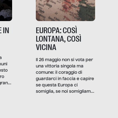
 IN
EUROPA: COSÌ
LONTANA, COSÌ
VICINA
a
Il 26 maggio non si vota per
muni
una vittoria singola ma
esto
comune: il coraggio di
ro
guardarci in faccia e capire
granti
se questa Europa ci
i di
somiglia, se noi somigliamo
cia,
a lei. Per provare a
rispondere, SenzaFiltro ha
do
indagato il mestiere della
ci
politica italiana ed europea,