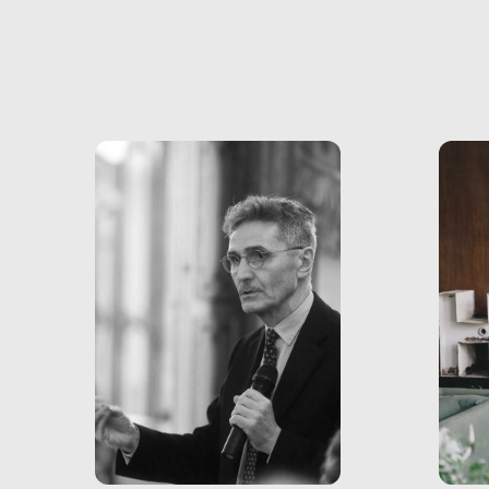
volev
psicologici e sociali, ed è
sapre
più vicina di quanto si pensi:
un te
non esiste solo nel Terzo
rispos
mondo, ma anche in Italia,
dove coinvolge 336.000
minori. […]