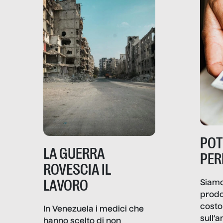
PO
LA GUERRA
PER
ROVESCIA IL
LAVORO
Siamo
prodo
costo 
In Venezuela i medici che
sull’a
hanno scelto di non