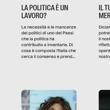
IL 
LA POLITICA È UN
MER
LAVORO?
Dicia
Le necessità e le mancanze
potre
dei politici di uno dei Paesi
il no
che la politica ha
rifle
contribuito a inventarla. Di
opera
cosa è composta l’Italia che
nostr
cerca il consenso e prende
concr
le decisioni?