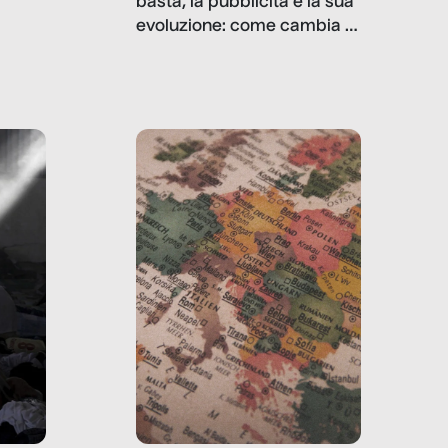
basta, la pubblicità e la sua
, infografiche
evoluzione: come cambia il
filo rosso che dalle aziende
e e
porta ai clienti. Ne usciremo
ro
davvero migliori, sotto
ia,
questo punto di vista?
e,
,
izia,