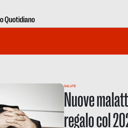
ro Quotidiano
SALUTE
Nuove malatti
regalo col 2