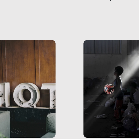
amo rispondere è:
dati, storie, interviste
mmo ancora scrivere
che raccontano come
ma, da adulti? Ecco le
stanno davvero le cos
te, nelle loro prove.
dove mancano davve
risorse. Sono la giustiz
la sanità, la ristorazion
la scuola, le fabbriche
la pubblica
amministrazione, l’edil
il sociale.