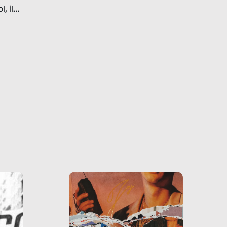
, il
marchi.
farlo
tra le
ono
o e la
o più
uanto
he ne
questo
ale e