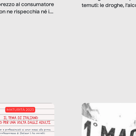
prezzo al consumatore
temuti: le droghe, l’alcol
on ne rispecchia né il
gioco d’azzardo, e nel 
 né i lati in ombra. Da
mentiamo a noi stessi; 
ncerto a una borsa
nostre ossessioni ci s
ianale, da uno
anche il sesso, il lavor
phone fino a una
tecnologia – e la lista
glietta d’acqua, siamo
prosegue. Perché le
do di ripercorrere i
dipendenze sono molt
ssi alla base della
diffuse e subdole di q
zione di ciò che
saremmo disposti ad
 per scontato?
ammettere, e per ogni
o reportage è un
vittima c’è qualcuno c
o nel lavoro invisibile
trae un guadagno. In 
 gli oggetti e i servizi
reportage vediamo qu
anno la nostra vita
come.
diana.