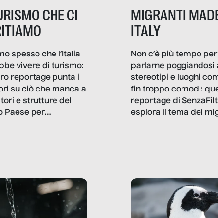
TURISMO CHE CI
MIGRANTI MADE
ITIAMO
ITALY
mo spesso che l’Italia
Non c’è più tempo per
bbe vivere di turismo:
parlarne poggiandosi 
stro reportage punta i
stereotipi e luoghi co
ttori su ciò che manca a
fin troppo comodi: qu
tori e strutture del
reportage di SenzaFilt
o Paese per
esplora il tema dei mi
etizzarlo.
sotto i molteplici profil
cui non arriva mai trac
compreso quello degli
immigrati che – quan
possono – addirittura 
ripensano.