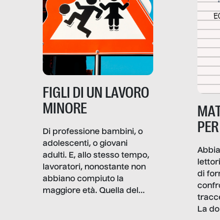
frattura. Questo reportage
gravità.
nasce dall’idea che guerre
e crisi penetrino nel tessuto
più intimo delle società per
alterarne le molecole
professionali – e, attraverso
esse, il senso stesso della
dignità.
FIGLI DI UN LAVORO
MINORE
MAT
PER
Di professione bambini, o
adolescenti, o giovani
Abbia
adulti. E, allo stesso tempo,
lettor
lavoratori, nonostante non
di fo
abbiano compiuto la
confr
maggiore età. Quella del
tracc
lavoro minorile è una piaga
La do
con pesanti effetti