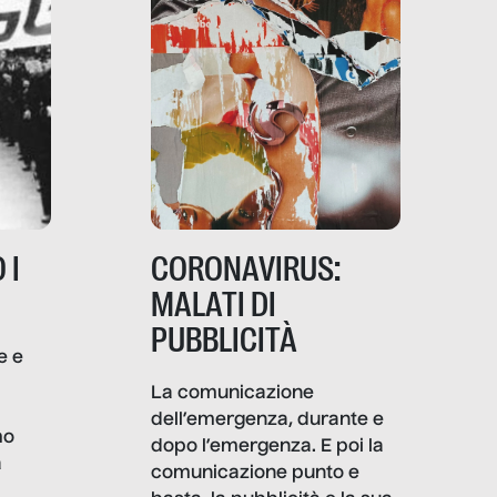
 I
CORONAVIRUS:
MALATI DI
PUBBLICITÀ
e e
i
La comunicazione
dell’emergenza, durante e
mo
dopo l’emergenza. E poi la
a
comunicazione punto e