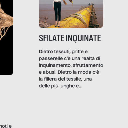
SFILATE INQUINATE
Dietro tessuti, griffe e
passerelle c’è una realtà di
inquinamento, sfruttamento
e abusi. Dietro la moda c’è
la filiera del tessile, una
delle più lunghe e
impattanti dal punto di vista
sociale e ambientale. In
questo reportage mettiamo
in luce le gravi
problematiche del settore e
noti e
la malafede dei grandi