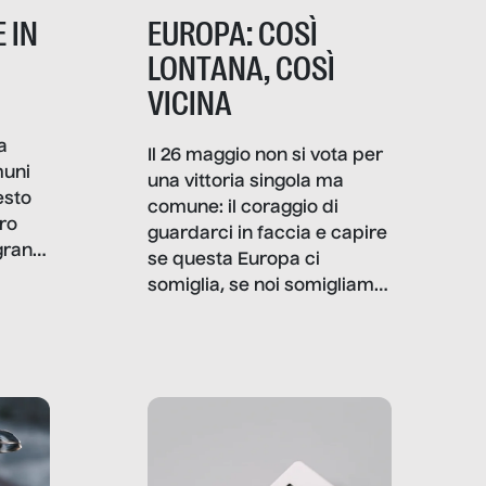
 IN
EUROPA: COSÌ
LONTANA, COSÌ
VICINA
a
Il 26 maggio non si vota per
muni
una vittoria singola ma
esto
comune: il coraggio di
ro
guardarci in faccia e capire
granti
se questa Europa ci
i di
somiglia, se noi somigliamo
cia,
a lei. Per provare a
rispondere, SenzaFiltro ha
do
indagato il mestiere della
ci
politica italiana ed europea,
che lingua parla e che
strumenti usa, come
comunica, quanto vale […]