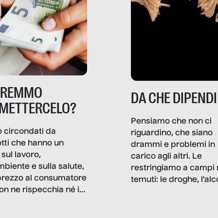
TREMMO
DA CHE DIPENDI
METTERCELO?
Pensiamo che non ci
 circondati da
riguardino, che siano
tti che hanno un
drammi e problemi in
sul lavoro,
carico agli altri. Le
mbiente e sulla salute,
restringiamo a campi 
prezzo al consumatore
temuti: le droghe, l’alcol
on ne rispecchia né il
gioco d’azzardo, e nel 
 né i lati in ombra. Da
mentiamo a noi stessi; 
ncerto a una borsa
nostre ossessioni ci s