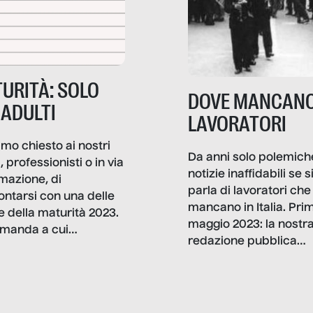
URITÀ: SOLO
DOVE MANCANO
 ADULTI
LAVORATORI
mo chiesto ai nostri
Da anni solo polemich
i, professionisti o in via
notizie inaffidabili se s
rmazione, di
parla di lavoratori che
ontarsi con una delle
mancano in Italia. Pri
e della maturità 2023.
maggio 2023: la nostr
manda a cui
redazione pubblica
amo rispondere è:
dati, storie, interviste
mmo ancora scrivere
che raccontano come
ma, da adulti? Ecco le
stanno davvero le cos
te, nelle loro prove.
dove mancano davve