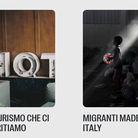
risorse. Sono la giustiz
la sanità, la ristorazion
la scuola, le fabbriche
la pubblica
amministrazione, l’edil
il sociale.
TURISMO CHE CI
MIGRANTI MADE
ITIAMO
ITALY