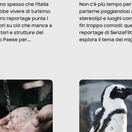
mo spesso che l’Italia
Non c’è più tempo per
bbe vivere di turismo:
parlarne poggiandosi 
stro reportage punta i
stereotipi e luoghi co
ttori su ciò che manca a
fin troppo comodi: qu
tori e strutture del
reportage di SenzaFilt
o Paese per
esplora il tema dei mi
etizzarlo.
sotto i molteplici profil
cui non arriva mai trac
compreso quello degli
immigrati che – quan
possono – addirittura 
ripensano.