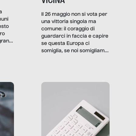
a
Il 26 maggio non si vota per
muni
una vittoria singola ma
esto
comune: il coraggio di
ro
guardarci in faccia e capire
granti
se questa Europa ci
i di
somiglia, se noi somigliamo
cia,
a lei. Per provare a
rispondere, SenzaFiltro ha
do
indagato il mestiere della
ci
politica italiana ed europea,
che lingua parla e che
strumenti usa, come
comunica, quanto vale […]