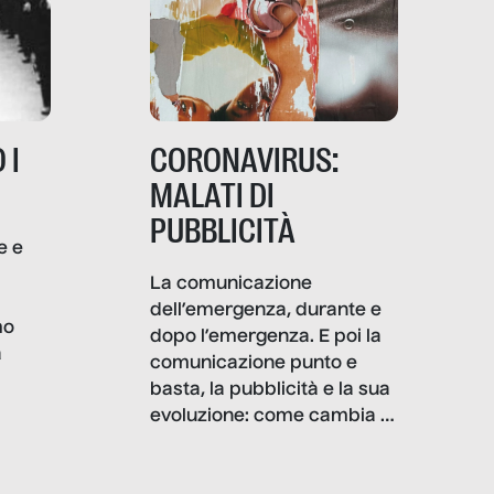
 I
CORONAVIRUS:
MALATI DI
PUBBLICITÀ
e e
i
La comunicazione
dell’emergenza, durante e
mo
dopo l’emergenza. E poi la
a
comunicazione punto e
basta, la pubblicità e la sua
, infografiche
evoluzione: come cambia il
filo rosso che dalle aziende
e e
porta ai clienti. Ne usciremo
ro