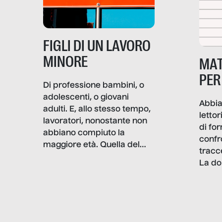
alterarne le molecole
professionali – e, attraverso
esse, il senso stesso della
dignità.
FIGLI DI UN LAVORO
MINORE
MAT
PER
Di professione bambini, o
adolescenti, o giovani
Abbia
adulti. E, allo stesso tempo,
lettor
lavoratori, nonostante non
di fo
abbiano compiuto la
confr
maggiore età. Quella del
tracc
lavoro minorile è una piaga
La do
con pesanti effetti
volev
psicologici e sociali, ed è
sapre
più vicina di quanto si pensi:
un te
non esiste solo nel Terzo
rispos
mondo, ma anche in Italia,