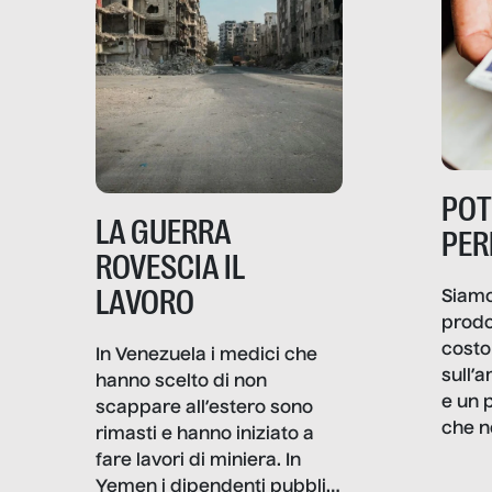
PO
LA GUERRA
PER
ROVESCIA IL
LAVORO
Siamo
prodo
costo 
In Venezuela i medici che
sull’a
hanno scelto di non
e un 
scappare all’estero sono
che n
rimasti e hanno iniziato a
valore
fare lavori di miniera. In
un co
Yemen i dipendenti pubblici