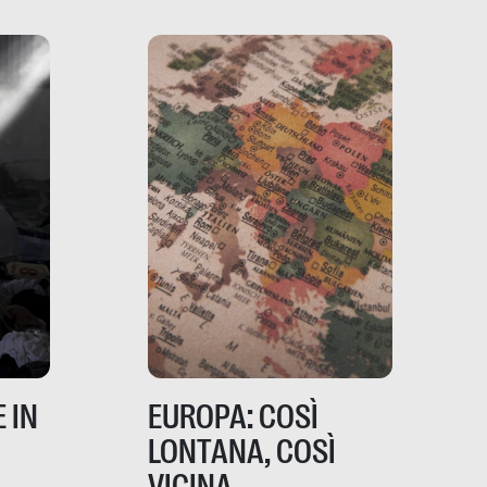
davvero migliori, sotto
ia,
questo punto di vista?
e,
,
izia,
 IN
EUROPA: COSÌ
LONTANA, COSÌ
VICINA