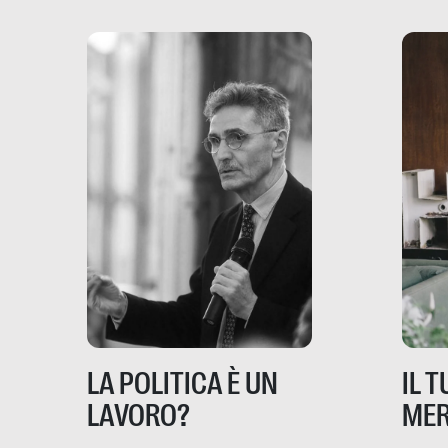
dove coinvolge 336.000
minori. […]
IL 
LA POLITICA È UN
MER
LAVORO?