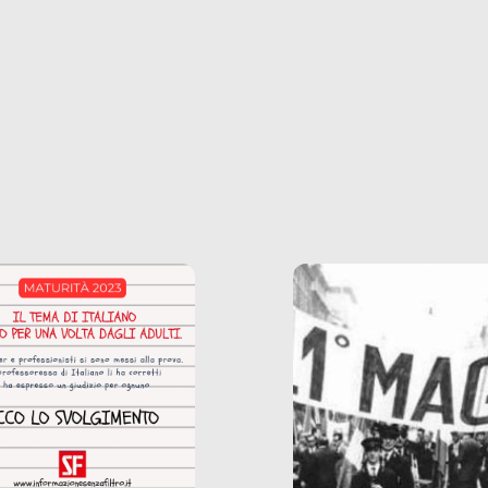
ianale, da uno
anche il sesso, il lavor
phone fino a una
tecnologia – e la lista
glietta d’acqua, siamo
prosegue. Perché le
do di ripercorrere i
dipendenze sono molt
ssi alla base della
diffuse e subdole di q
zione di ciò che
saremmo disposti ad
 per scontato?
ammettere, e per ogni
o reportage è un
vittima c’è qualcuno c
o nel lavoro invisibile
trae un guadagno. In 
 gli oggetti e i servizi
reportage vediamo qu
anno la nostra vita
come.
diana.