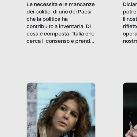
Dicia
Le necessità e le mancanze
potre
dei politici di uno dei Paesi
il no
che la politica ha
rifle
contribuito a inventarla. Di
opera
cosa è composta l’Italia che
nostr
cerca il consenso e prende
concr
le decisioni?