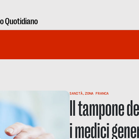
ro Quotidiano
SANITÀ
,
ZONA FRANCA
Il tampone de
i medici gener