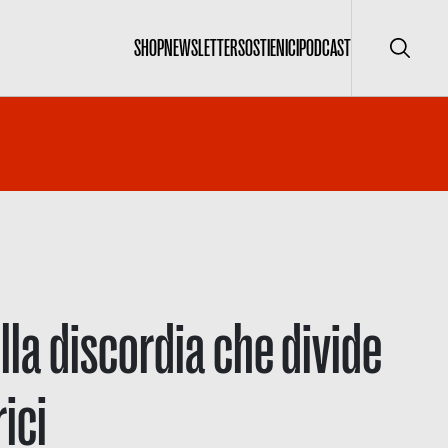
SHOP
NEWSLETTER
SOSTIENICI
PODCAST
Cerca
lla discordia che divide
ici