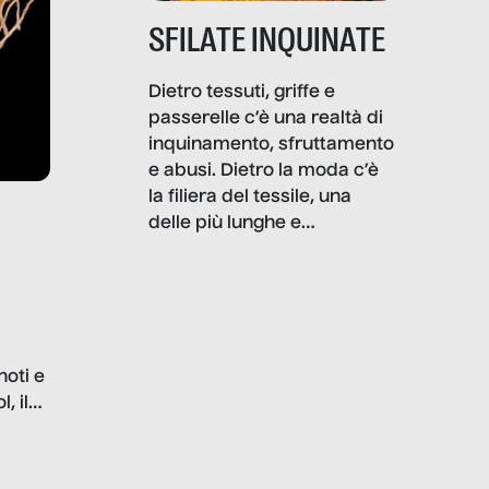
SFILATE INQUINATE
Dietro tessuti, griffe e
passerelle c’è una realtà di
inquinamento, sfruttamento
e abusi. Dietro la moda c’è
la filiera del tessile, una
delle più lunghe e
impattanti dal punto di vista
sociale e ambientale. In
questo reportage mettiamo
in luce le gravi
problematiche del settore e
noti e
la malafede dei grandi
, il
marchi.
farlo
tra le
ono