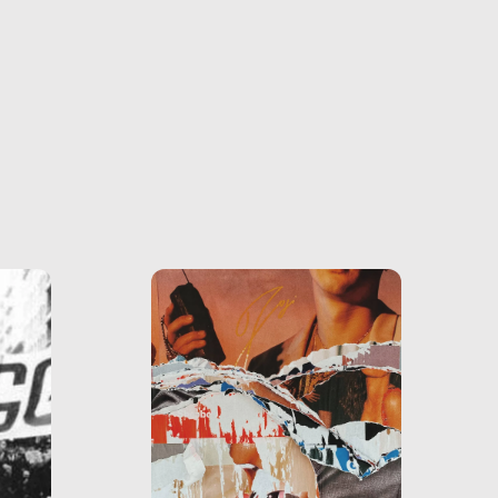
o e la
o più
uanto
he ne
questo
ale e