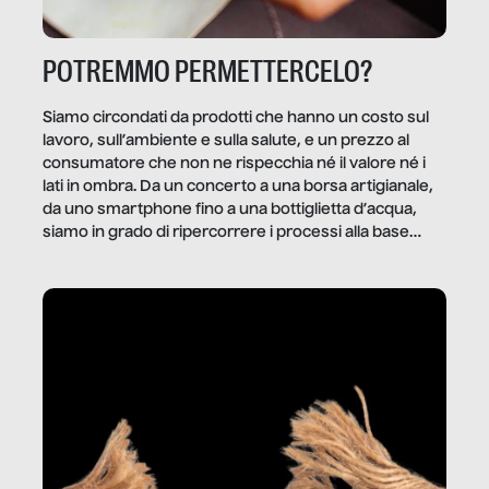
POTREMMO PERMETTERCELO?
Siamo circondati da prodotti che hanno un costo sul
lavoro, sull’ambiente e sulla salute, e un prezzo al
consumatore che non ne rispecchia né il valore né i
lati in ombra. Da un concerto a una borsa artigianale,
da uno smartphone fino a una bottiglietta d’acqua,
siamo in grado di ripercorrere i processi alla base
della produzione di ciò che diamo per scontato?
Questo reportage è un viaggio nel lavoro invisibile
dietro gli oggetti e i servizi che fanno la nostra vita
quotidiana.