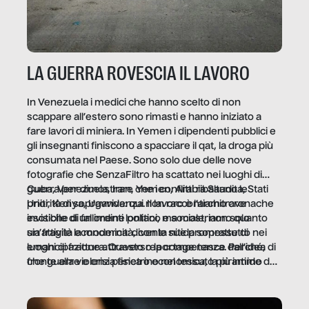
LA GUERRA ROVESCIA IL LAVORO
In Venezuela i medici che hanno scelto di non
scappare all’estero sono rimasti e hanno iniziato a
fare lavori di miniera. In Yemen i dipendenti pubblici e
gli insegnanti finiscono a spacciare il qat, la droga più
consumata nel Paese. Sono solo due delle nove
fotografie che SenzaFiltro ha scattato nei luoghi di
guerra per dimostrare che i conflitti ribaltano le
Cuba, Venezuela, Iran, Yemen, Arabia Saudita, Stati
priorità di sopravvivenza. Il lavoro è l’architrave
Uniti, Kenya, Uganda: qui non raccontiamo cronache
invisibile di un ordine politico e sociale, non solo
esotiche di fallimenti lontani, ma mostriamo quanto
un’attività economica: diventa nitida soprattutto nei
sia fragile la modernità, con le sue promesse di
luoghi di frattura. Questo reportage nasce dall’idea
emancipazione attraverso la competenza. Perché, di
che guerre e crisi penetrino nel tessuto più intimo
fronte alla violenza fisica o economica, la piramide del
delle società per alterarne le molecole professionali –
lavoro rovescia la sua gravità.
e, attraverso esse, il senso stesso della dignità.