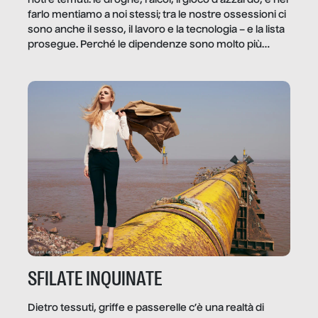
noti e temuti: le droghe, l’alcol, il gioco d’azzardo, e nel
farlo mentiamo a noi stessi; tra le nostre ossessioni ci
sono anche il sesso, il lavoro e la tecnologia – e la lista
prosegue. Perché le dipendenze sono molto più
diffuse e subdole di quanto saremmo disposti ad
ammettere, e per ogni vittima c’è qualcuno che ne
trae un guadagno. In questo reportage vediamo
quale e come.
SFILATE INQUINATE
Dietro tessuti, griffe e passerelle c’è una realtà di