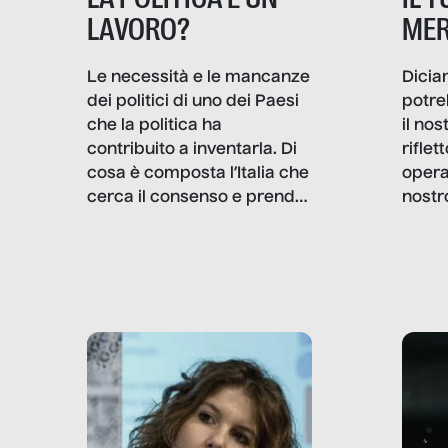
MER
LAVORO?
Dicia
Le necessità e le mancanze
potre
dei politici di uno dei Paesi
il no
che la politica ha
rifle
contribuito a inventarla. Di
opera
cosa è composta l’Italia che
nostr
cerca il consenso e prende
concr
le decisioni?