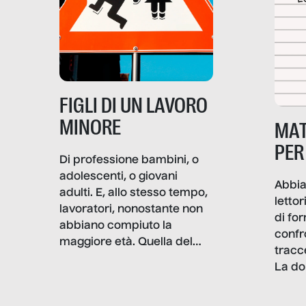
e crisi penetrino nel tessuto
più intimo delle società per
alterarne le molecole
professionali – e, attraverso
esse, il senso stesso della
dignità.
FIGLI DI UN LAVORO
MINORE
MAT
PER
Di professione bambini, o
adolescenti, o giovani
Abbia
adulti. E, allo stesso tempo,
lettor
lavoratori, nonostante non
di fo
abbiano compiuto la
confr
maggiore età. Quella del
tracc
lavoro minorile è una piaga
La do
con pesanti effetti
volev
psicologici e sociali, ed è
sapre