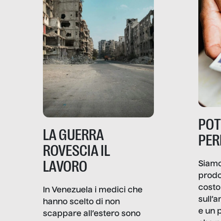
PO
LA GUERRA
PER
ROVESCIA IL
LAVORO
Siamo
prodo
costo 
In Venezuela i medici che
sull’a
hanno scelto di non
e un 
scappare all’estero sono