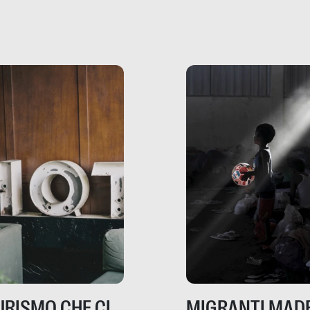
che raccontano come
ma, da adulti? Ecco le
stanno davvero le cos
te, nelle loro prove.
dove mancano davve
risorse. Sono la giustiz
la sanità, la ristorazion
la scuola, le fabbriche
la pubblica
amministrazione, l’edil
il sociale.
TURISMO CHE CI
MIGRANTI MADE