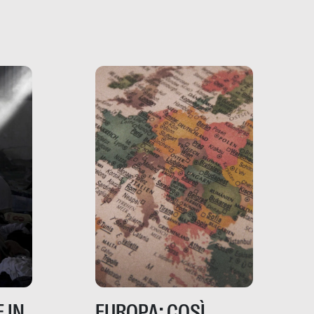
filo rosso che dalle aziende
e e
porta ai clienti. Ne usciremo
ro
davvero migliori, sotto
ia,
questo punto di vista?
e,
,
izia,
 IN
EUROPA: COSÌ