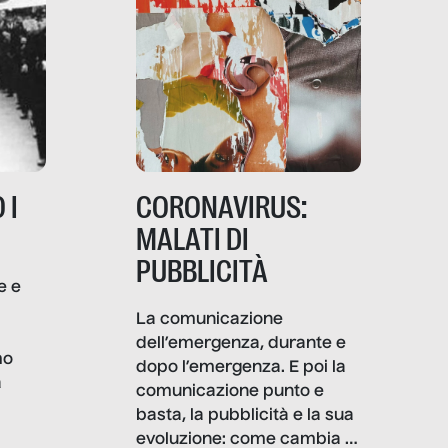
 I
CORONAVIRUS:
MALATI DI
PUBBLICITÀ
e e
i
La comunicazione
dell’emergenza, durante e
mo
dopo l’emergenza. E poi la
a
comunicazione punto e
basta, la pubblicità e la sua
, infografiche
evoluzione: come cambia il