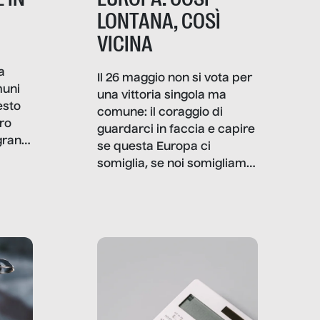
LONTANA, COSÌ
VICINA
a
Il 26 maggio non si vota per
muni
una vittoria singola ma
esto
comune: il coraggio di
ro
guardarci in faccia e capire
granti
se questa Europa ci
i di
somiglia, se noi somigliamo
cia,
a lei. Per provare a
rispondere, SenzaFiltro ha
do
indagato il mestiere della
ci
politica italiana ed europea,
che lingua parla e che
strumenti usa, come
comunica, quanto vale […]