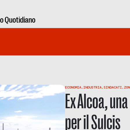
ro Quotidiano
ECONOMIA
,
INDUSTRIA
,
SINDACATI
,
ZON
Ex Alcoa, una
per il Sulcis