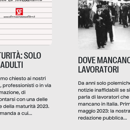
URITÀ: SOLO
DOVE MANCANO
 ADULTI
LAVORATORI
mo chiesto ai nostri
Da anni solo polemich
i, professionisti o in via
notizie inaffidabili se s
rmazione, di
parla di lavoratori che
ontarsi con una delle
mancano in Italia. Pri
e della maturità 2023.
maggio 2023: la nostr
manda a cui
redazione pubblica
amo rispondere è:
dati, storie, interviste
mmo ancora scrivere