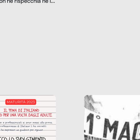
on ne rispecchia né il
gioco d’azzardo, e nel 
 né i lati in ombra. Da
mentiamo a noi stessi; 
ncerto a una borsa
nostre ossessioni ci s
ianale, da uno
anche il sesso, il lavor
phone fino a una
tecnologia – e la lista
glietta d’acqua, siamo
prosegue. Perché le
do di ripercorrere i
dipendenze sono molt
ssi alla base della
diffuse e subdole di q
zione di ciò che
saremmo disposti ad
 per scontato?
ammettere, e per ogni
o reportage è un
vittima c’è qualcuno c
o nel lavoro invisibile
trae un guadagno. In 
 gli oggetti e i servizi
reportage vediamo qu
anno la nostra vita
come.
diana.