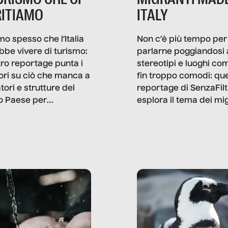
ITIAMO
ITALY
mo spesso che l’Italia
Non c’è più tempo per
bbe vivere di turismo:
parlarne poggiandosi 
stro reportage punta i
stereotipi e luoghi co
ttori su ciò che manca a
fin troppo comodi: qu
tori e strutture del
reportage di SenzaFilt
o Paese per
esplora il tema dei mi
etizzarlo.
sotto i molteplici profil
cui non arriva mai trac
compreso quello degli
immigrati che – quan
possono – addirittura 
ripensano.