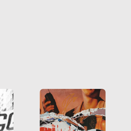
farlo
tra le
ono
o e la
o più
uanto
he ne
questo
ale e