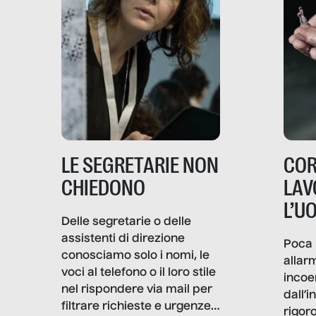
LE SEGRETARIE NON
COR
CHIEDONO
LAV
L’U
Delle segretarie o delle
assistenti di direzione
Poca 
conosciamo solo i nomi, le
allar
voci al telefono o il loro stile
incoe
nel rispondere via mail per
dall’i
filtrare richieste e urgenze. I
rigor