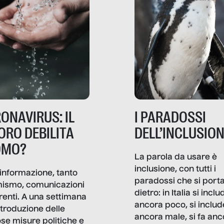
ONAVIRUS: IL
I PARADOSSI
ORO DEBILITA
DELL’INCLUSIO
OMO?
La parola da usare è
inclusione, con tutti i
informazione, tanto
paradossi che si port
mismo, comunicazioni
dietro: in Italia si inclu
renti. A una settimana
ancora poco, si includ
ntroduzione delle
ancora male, si fa anc
ose misure politiche e