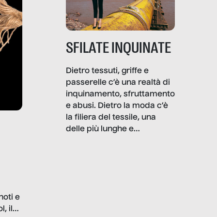
SFILATE INQUINATE
Dietro tessuti, griffe e
passerelle c’è una realtà di
inquinamento, sfruttamento
e abusi. Dietro la moda c’è
la filiera del tessile, una
delle più lunghe e
impattanti dal punto di vista
sociale e ambientale. In
questo reportage mettiamo
in luce le gravi
problematiche del settore e
noti e
la malafede dei grandi
, il
marchi.