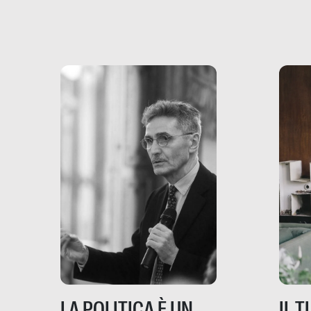
più vicina di quanto si pensi:
un te
non esiste solo nel Terzo
rispos
mondo, ma anche in Italia,
dove coinvolge 336.000
minori. […]
IL 
LA POLITICA È UN