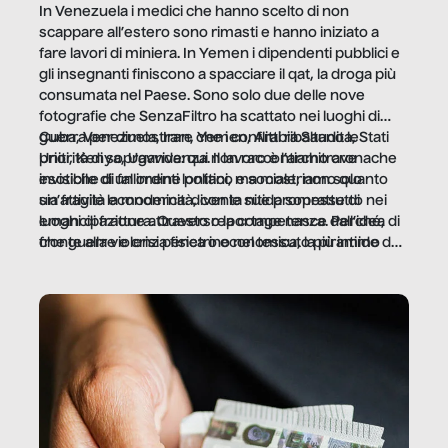
In Venezuela i medici che hanno scelto di non
scappare all’estero sono rimasti e hanno iniziato a
fare lavori di miniera. In Yemen i dipendenti pubblici e
gli insegnanti finiscono a spacciare il qat, la droga più
consumata nel Paese. Sono solo due delle nove
fotografie che SenzaFiltro ha scattato nei luoghi di
guerra per dimostrare che i conflitti ribaltano le
Cuba, Venezuela, Iran, Yemen, Arabia Saudita, Stati
priorità di sopravvivenza. Il lavoro è l’architrave
Uniti, Kenya, Uganda: qui non raccontiamo cronache
invisibile di un ordine politico e sociale, non solo
esotiche di fallimenti lontani, ma mostriamo quanto
un’attività economica: diventa nitida soprattutto nei
sia fragile la modernità, con le sue promesse di
luoghi di frattura. Questo reportage nasce dall’idea
emancipazione attraverso la competenza. Perché, di
che guerre e crisi penetrino nel tessuto più intimo
fronte alla violenza fisica o economica, la piramide del
delle società per alterarne le molecole professionali –
lavoro rovescia la sua gravità.
e, attraverso esse, il senso stesso della dignità.