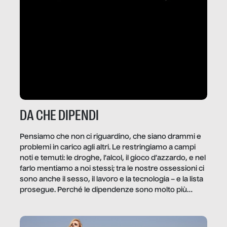
DA CHE DIPENDI
Pensiamo che non ci riguardino, che siano drammi e
problemi in carico agli altri. Le restringiamo a campi
noti e temuti: le droghe, l’alcol, il gioco d’azzardo, e nel
farlo mentiamo a noi stessi; tra le nostre ossessioni ci
sono anche il sesso, il lavoro e la tecnologia – e la lista
prosegue. Perché le dipendenze sono molto più
diffuse e subdole di quanto saremmo disposti ad
ammettere, e per ogni vittima c’è qualcuno che ne
trae un guadagno. In questo reportage vediamo