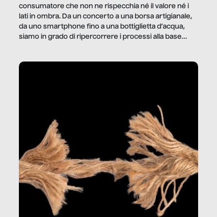
consumatore che non ne rispecchia né il valore né i
lati in ombra. Da un concerto a una borsa artigianale,
da uno smartphone fino a una bottiglietta d’acqua,
siamo in grado di ripercorrere i processi alla base
della produzione di ciò che diamo per scontato?
Questo reportage è un viaggio nel lavoro invisibile
dietro gli oggetti e i servizi che fanno la nostra vita
quotidiana.