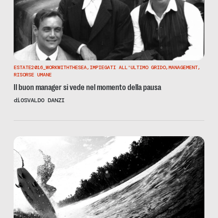
ESTATE2016_WORKWITHTHESEA
,
IMPIEGATI ALL'ULTIMO GRIDO
,
MANAGEMENT
,
RISORSE UMANE
Il buon manager si vede nel momento della pausa
di
OSVALDO DANZI