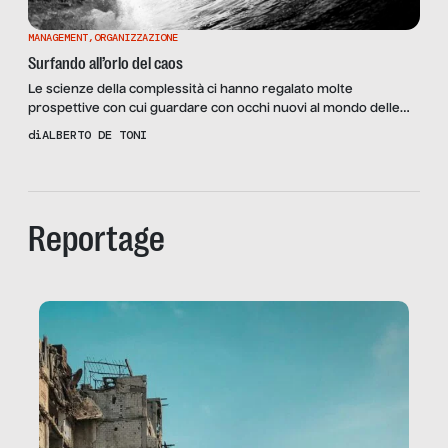
MANAGEMENT
,
ORGANIZZAZIONE
Surfando all’orlo del caos
Le scienze della complessità ci hanno regalato molte
prospettive con cui guardare con occhi nuovi al mondo delle
organizzazioni e del management. Una delle prospettive più
di
ALBERTO DE TONI
interessanti è quella fondata sul concetto di orlo del caos.
Cos’è l’orlo del caos? È la zona che divide l’ordine dal disordine:
troppo ordine morte per fossilizzazione, troppo disordine […]
Reportage