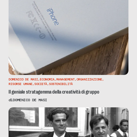
DOMENICO DE MASI
,
ECONOMIA
,
MANAGEMENT
,
ORGANIZZAZIONE
,
RISORSE UMANE
,
SOCIETÀ
,
SOSTENIBILITÀ
Il geniale stratagemma della creatività di gruppo
di
DOMENICO DE MASI